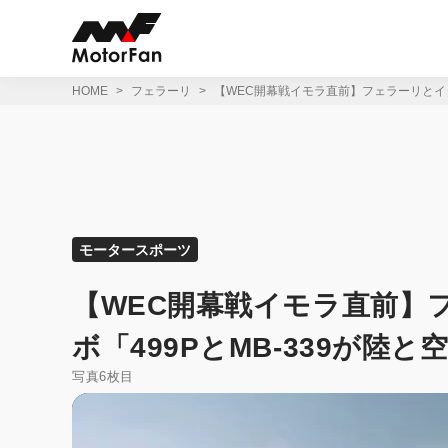
コ
ン
テ
ン
ツ
HOME
フェラーリ
【WEC開幕戦イモラ直前】フェラーリとイタ
へ
ス
キ
ッ
プ
モータースポーツ
【WEC開幕戦イモラ直前】
ボ「499PとMB-339が陸
写真6枚目