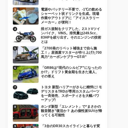
電源やバッテリー不要で、-1℃の飲める
シャーベット状ドリンクを生成。現場
作業やアウトドアに「アイススラリー
メーカー」が便利！
排ガス規制をクリアした、2ストVツイ
ンバイク、VINS。排気量は249.5cc、
83HPを絞り出す。そのエンジンの技術
とは
「2700発のリベット補強まで自ら施
工！」居酒屋マスターが作り上げた700
馬力“カーボンケブラーGT-R”
「GR86は“現代のシルビア”になったの
か!?」ドリフト黄金期を生きた達人、
その答え
トヨタ 新型ハリアーがさらに精悍に! モ
デリスタ＆TRDが専用カスタムパーツ
を一斉発売、スポーティさを大幅パワ
ーアップ!
ホンダ新型「エレメント」で“まさかの
観音開き”復活か？ あの個性派SUVが帰
ってくる可能性
「3台のDR30スカイラインと暮らす変