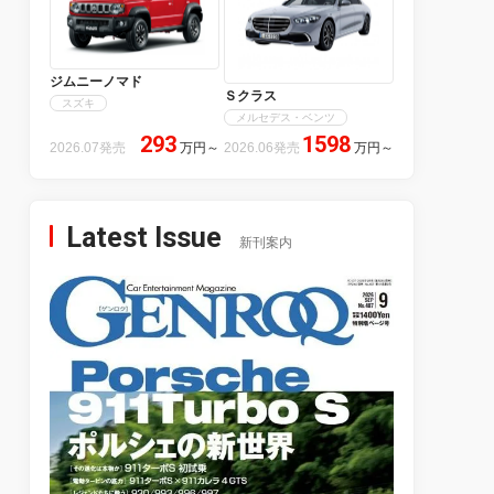
ジムニーノマド
Ｓクラス
スズキ
メルセデス・ベンツ
293
1598
2026.07発売
万円
～
2026.06発売
万円
～
Latest Issue
新刊案内