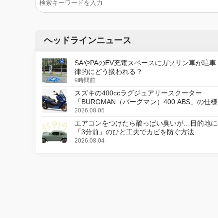
ヘッドラインニュース
SAやPAのEV充電スペースにガソリン車が駐車
律的にどう扱われる？
9時間前
スズキの400ccラグジュアリースクーター
「BURGMAN（バーグマン）400 ABS」の仕
更し、8月18日に発売
2026.08.05
エアコンをつけたら酸っぱい臭いが…目的地に
「3分前」のひと工夫でカビを防ぐ方法
2026.08.04