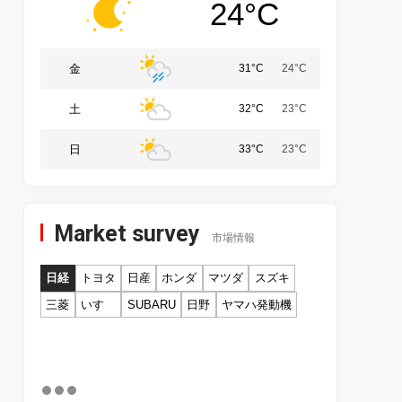
24°C
金
31°C
24°C
土
32°C
23°C
日
33°C
23°C
Market survey
市場情報
日経
トヨタ
日産
ホンダ
マツダ
スズキ
三菱
いすゞ
SUBARU
日野
ヤマハ発動機