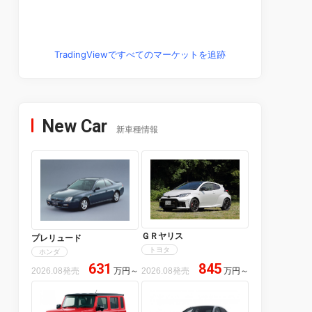
TradingViewですべてのマーケットを追跡
New Car
新車種情報
ＧＲヤリス
プレリュード
トヨタ
ホンダ
631
845
2026.08発売
万円
～
2026.08発売
万円
～