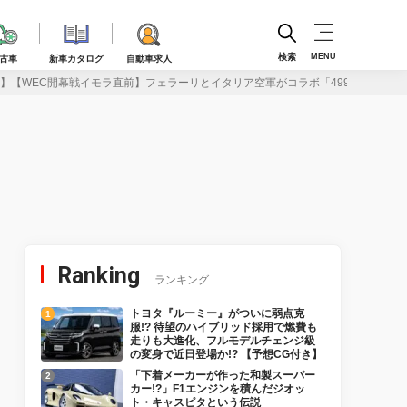
検索
MENU
古車
新車カタログ
自動車求人
】【WEC開幕戦イモラ直前】フェラーリとイタリア空軍がコラボ「499PとMB-3
Ranking
ランキング
トヨタ『ルーミー』がついに弱点克
服!? 待望のハイブリッド採用で燃費も
走りも大進化、フルモデルチェンジ級
の変身で近日登場か!? 【予想CG付き】
「下着メーカーが作った和製スーパー
カー!?」F1エンジンを積んだジオッ
ト・キャスピタという伝説