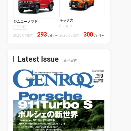
キックス
ジムニーノマド
日産
スズキ
293
300
2026.07発売
万円
～
2026.06発売
万円
～
Latest Issue
新刊案内