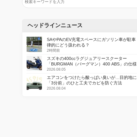
ヘッドラインニュース
SAやPAのEV充電スペースにガソリン車が駐車
律的にどう扱われる？
2時間前
スズキの400ccラグジュアリースクーター
「BURGMAN（バーグマン）400 ABS」の仕
更し、8月18日に発売
2026.08.05
エアコンをつけたら酸っぱい臭いが…目的地に
「3分前」のひと工夫でカビを防ぐ方法
2026.08.04