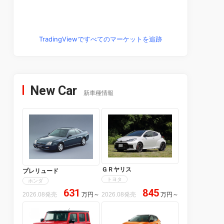
TradingViewですべてのマーケットを追跡
New Car
新車種情報
ＧＲヤリス
プレリュード
トヨタ
ホンダ
631
845
2026.08発売
万円
～
2026.08発売
万円
～