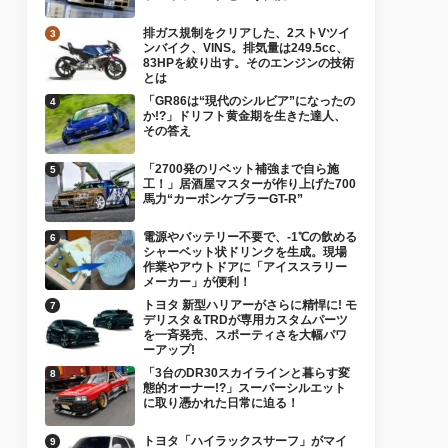
排ガス規制をクリアした、2ストVツイ
ンバイク、VINS。排気量は249.5cc、
83HPを絞り出す。そのエンジンの技術
とは
「GR86は“現代のシルビア”になったの
か!?」ドリフト黄金期を生きた達人、
その答え
「2700発のリベット補強まで自ら施
工！」居酒屋マスターが作り上げた700
馬力“カーボンケブラーGT-R”
電源やバッテリー不要で、-1℃の飲める
シャーベット状ドリンクを生成。現場
作業やアウトドアに「アイススラリー
メーカー」が便利！
トヨタ 新型ハリアーがさらに精悍に! モ
デリスタ＆TRDが専用カスタムパーツ
を一斉発売、スポーティさを大幅パワ
ーアップ!
「3台のDR30スカイラインと暮らす変
態的オーナー!?」スーパーシルエット
に取り憑かれた日常に迫る！
トヨタ「ハイラックスサーフ」がマイ