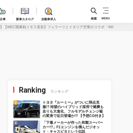
検索
MENU
古車
新車カタログ
自動車求人
】【WEC開幕戦イモラ直前】フェラーリとイタリア空軍がコラボ「499PとMB-3
Ranking
ランキング
トヨタ『ルーミー』がついに弱点克
服!? 待望のハイブリッド採用で燃費も
走りも大進化、フルモデルチェンジ級
の変身で近日登場か!? 【予想CG付き】
「下着メーカーが作った和製スーパー
カー!?」F1エンジンを積んだジオッ
ト・キャスピタという伝説