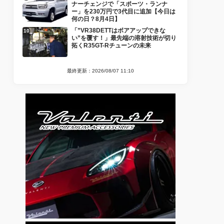
ナーチェンジで「スポーツ・ランナ
ー」を230万円で3代目に追加【今日は
何の日？8月4日】
「”VR38DETTはボアアップできな
い”を覆す！」最先端の溶射技術が切り
拓くR35GT-Rチューンの未来
最終更新：2026/08/07 11:10