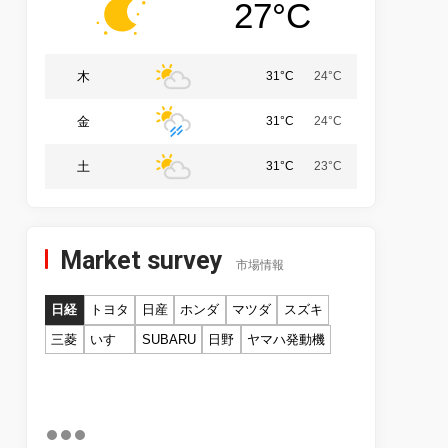
27°C
木
31°C
24°C
金
31°C
24°C
土
31°C
23°C
Market survey
市場情報
日経
トヨタ
日産
ホンダ
マツダ
スズキ
三菱
いすゞ
SUBARU
日野
ヤマハ発動機