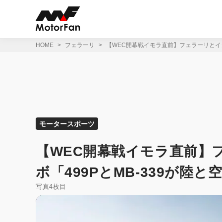
コ
ン
テ
ン
ツ
HOME
フェラーリ
【WEC開幕戦イモラ直前】フェラーリとイタ
へ
ス
キ
ッ
プ
モータースポーツ
【WEC開幕戦イモラ直前】
ボ「499PとMB-339が陸
写真4枚目