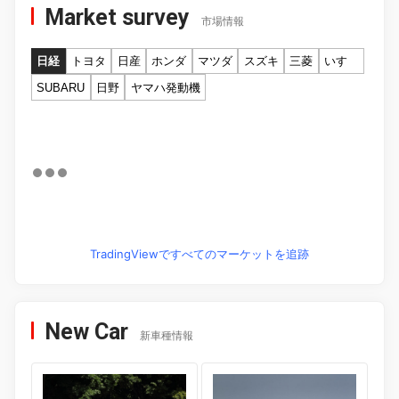
Market survey
市場情報
日経
トヨタ
日産
ホンダ
マツダ
スズキ
三菱
いすゞ
SUBARU
日野
ヤマハ発動機
TradingViewですべてのマーケットを追跡
New Car
新車種情報