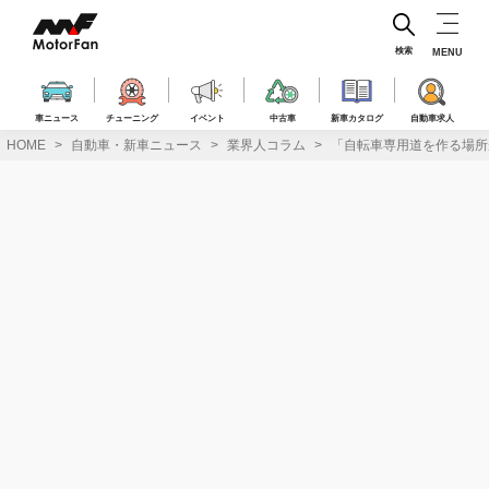
コ
ン
テ
検索
MENU
ン
ツ
へ
車ニュース
チューニング
イベント
中古車
新車カタログ
自動車求人
ス
HOME
自動車・新車ニュース
業界人コラム
「自転車専用道を作る場所
キ
ッ
プ