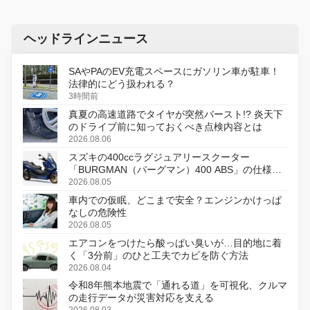
ヘッドラインニュース
SAやPAのEV充電スペースにガソリン車が駐車！
法律的にどう扱われる？
3時間前
真夏の高速道路でタイヤが突然バースト!? 炎天下
のドライブ前に知っておくべき点検内容とは
2026.08.06
スズキの400ccラグジュアリースクーター
「BURGMAN（バーグマン）400 ABS」の仕様を
変更し、8月18日に発売
2026.08.05
車内での仮眠、どこまで安全？エンジンかけっぱ
なしの危険性
2026.08.05
エアコンをつけたら酸っぱい臭いが…目的地に着
く「3分前」のひと工夫でカビを防ぐ方法
2026.08.04
令和8年熊本地震で「通れる道」を可視化、クルマ
の走行データが災害対応を支える
2026.08.03