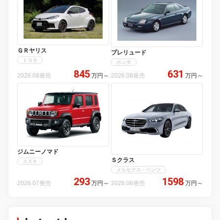
ＧＲヤリス
プレリュード
トヨタ
ホンダ
845
631
2026.08発売
万円
～
2026.08発売
万円
～
ジムニーノマド
Ｓクラス
スズキ
メルセデス・ベンツ
293
1598
2026.07発売
万円
～
2026.06発売
万円
～