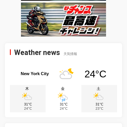
Weather news
天気情報
24°C
New York City
木
金
土
31°C
31°C
31°C
24°C
24°C
23°C