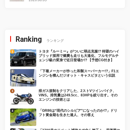
Ranking
ランキング
トヨタ『ルーミー』がついに弱点克服!? 待望のハイ
ブリッド採用で燃費も走りも大進化、フルモデルチ
ェンジ級の変身で近日登場か!? 【予想CG付き】
「下着メーカーが作った和製スーパーカー!?」F1エ
ンジンを積んだジオット・キャスピタという伝説
排ガス規制をクリアした、2ストVツインバイク、
VINS。排気量は249.5cc、83HPを絞り出す。その
エンジンの技術とは
「GR86は“現代のシルビア”になったのか!?」ドリ
フト黄金期を生きた達人、その答え