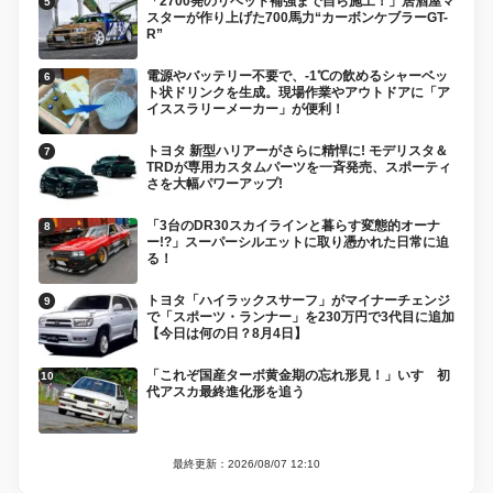
「2700発のリベット補強まで自ら施工！」居酒屋マ
スターが作り上げた700馬力“カーボンケブラーGT-
R”
電源やバッテリー不要で、-1℃の飲めるシャーベッ
ト状ドリンクを生成。現場作業やアウトドアに「ア
イススラリーメーカー」が便利！
トヨタ 新型ハリアーがさらに精悍に! モデリスタ＆
TRDが専用カスタムパーツを一斉発売、スポーティ
さを大幅パワーアップ!
「3台のDR30スカイラインと暮らす変態的オーナ
ー!?」スーパーシルエットに取り憑かれた日常に迫
る！
トヨタ「ハイラックスサーフ」がマイナーチェンジ
で「スポーツ・ランナー」を230万円で3代目に追加
【今日は何の日？8月4日】
「これぞ国産ターボ黄金期の忘れ形見！」いすゞ初
代アスカ最終進化形を追う
最終更新：2026/08/07 12:10