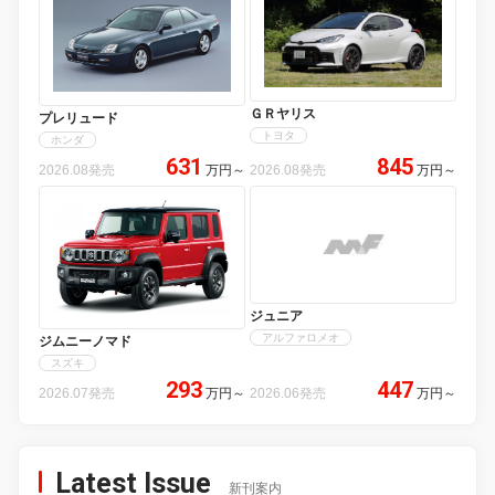
ＧＲヤリス
プレリュード
トヨタ
ホンダ
631
845
2026.08発売
万円
～
2026.08発売
万円
～
ジュニア
アルファロメオ
ジムニーノマド
スズキ
293
447
2026.07発売
万円
～
2026.06発売
万円
～
Latest Issue
新刊案内