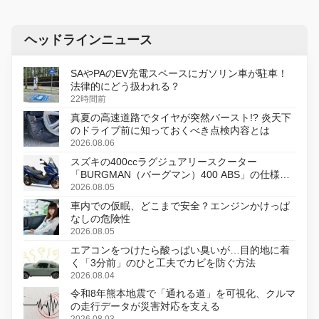
ヘッドラインニュース
SAやPAのEV充電スペースにガソリン車が駐車！
法律的にどう扱われる？
22時間前
真夏の高速道路でタイヤが突然バースト!? 炎天下
のドライブ前に知っておくべき点検内容とは
2026.08.06
スズキの400ccラグジュアリースクーター
「BURGMAN（バーグマン）400 ABS」の仕様を
変更し、8月18日に発売
2026.08.05
車内での仮眠、どこまで安全？エンジンかけっぱ
なしの危険性
2026.08.05
エアコンをつけたら酸っぱい臭いが…目的地に着
く「3分前」のひと工夫でカビを防ぐ方法
2026.08.04
令和8年熊本地震で「通れる道」を可視化、クルマ
の走行データが災害対応を支える
2026.08.03