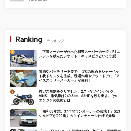
Ranking
ランキング
「下着メーカーが作った和製スーパーカー!?」F1エ
ンジンを積んだジオット・キャスピタという伝説
電源やバッテリー不要で、-1℃の飲めるシャーベッ
ト状ドリンクを生成。現場作業やアウトドアに「ア
イススラリーメーカー」が便利！
排ガス規制をクリアした、2ストVツインバイク、
VINS。排気量は249.5cc、83HPを絞り出す。その
エンジンの技術とは
「昭和63年式、37年間ワンオーナーの意地！」S13
シルビアが400馬力のツインチャージ仕様で覚醒