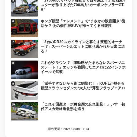
「2700発のリベット補強まで自ら施工！」居酒屋マ
スターが作り上げた700馬力“カーボンケブラーGT-
R”
ホンダ新型「エレメント」で“まさかの観音開き”復
活か？ あの個性派SUVが帰ってくる可能性
「3台のDR30スカイラインと暮らす変態的オーナ
ー!?」スーパーシルエットに取り憑かれた日常に迫
る！
これがクラウン!?「躍動感がたまらないスポーツエ
ステート！」エッジを強調したエアロに22インチホ
イールで武装
「派手すぎないから街に馴染む！」KUHLが魅せる
新型クラウンセダンの“大人な”薄型フラップエアロ
「これぞ国産ターボ黄金期の忘れ形見！」いすゞ初
代アスカ最終進化形を追う
最終更新：2026/08/08 07:13