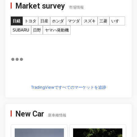
Market survey
市場情報
日経
トヨタ
日産
ホンダ
マツダ
スズキ
三菱
いすゞ
SUBARU
日野
ヤマハ発動機
TradingViewですべてのマーケットを追跡
New Car
新車種情報