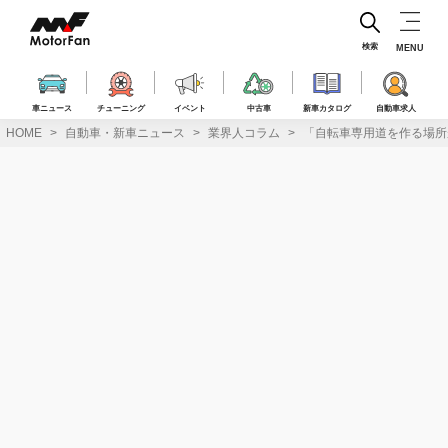
コ
ン
テ
検索
MENU
ン
ツ
へ
車ニュース
チューニング
イベント
中古車
新車カタログ
自動車求人
ス
HOME
自動車・新車ニュース
業界人コラム
「自転車専用道を作る場所
キ
ッ
プ