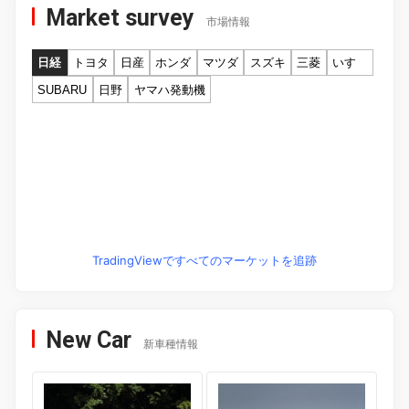
Market survey
市場情報
日経
トヨタ
日産
ホンダ
マツダ
スズキ
三菱
いすゞ
SUBARU
日野
ヤマハ発動機
TradingViewですべてのマーケットを追跡
New Car
新車種情報