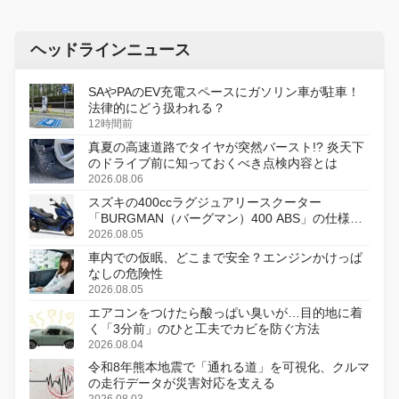
ヘッドラインニュース
SAやPAのEV充電スペースにガソリン車が駐車！
法律的にどう扱われる？
12時間前
真夏の高速道路でタイヤが突然バースト!? 炎天下
のドライブ前に知っておくべき点検内容とは
2026.08.06
スズキの400ccラグジュアリースクーター
「BURGMAN（バーグマン）400 ABS」の仕様を
変更し、8月18日に発売
2026.08.05
車内での仮眠、どこまで安全？エンジンかけっぱ
なしの危険性
2026.08.05
エアコンをつけたら酸っぱい臭いが…目的地に着
く「3分前」のひと工夫でカビを防ぐ方法
2026.08.04
令和8年熊本地震で「通れる道」を可視化、クルマ
の走行データが災害対応を支える
2026.08.03