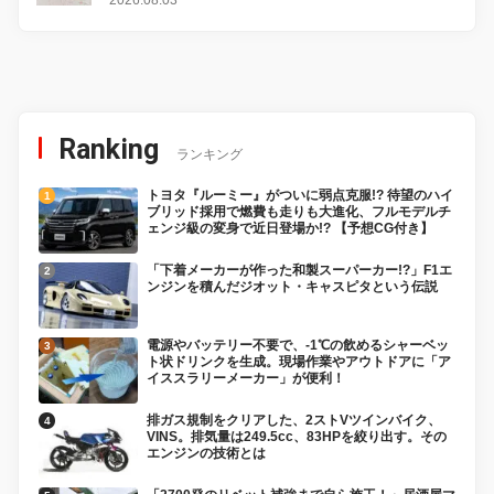
Ranking
ランキング
トヨタ『ルーミー』がついに弱点克服!? 待望のハイ
ブリッド採用で燃費も走りも大進化、フルモデルチ
ェンジ級の変身で近日登場か!? 【予想CG付き】
「下着メーカーが作った和製スーパーカー!?」F1エ
ンジンを積んだジオット・キャスピタという伝説
電源やバッテリー不要で、-1℃の飲めるシャーベッ
ト状ドリンクを生成。現場作業やアウトドアに「ア
イススラリーメーカー」が便利！
排ガス規制をクリアした、2ストVツインバイク、
VINS。排気量は249.5cc、83HPを絞り出す。その
エンジンの技術とは