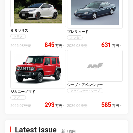
ＧＲヤリス
プレリュード
トヨタ
ホンダ
845
631
2026.08発売
万円
～
2026.08発売
万円
～
ジープ・アベンジャー
クライスラー・ジープ
ジムニーノマド
スズキ
293
585
2026.07発売
万円
～
2026.06発売
万円
～
Latest Issue
新刊案内