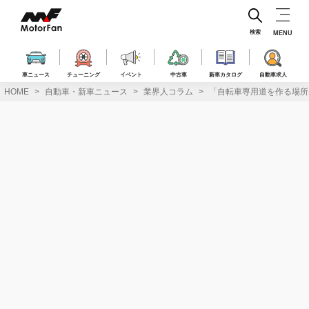
コ
ン
テ
検索
MENU
ン
ツ
へ
車ニュース
チューニング
イベント
中古車
新車カタログ
自動車求人
ス
HOME
自動車・新車ニュース
業界人コラム
「自転車専用道を作る場所
キ
ッ
プ