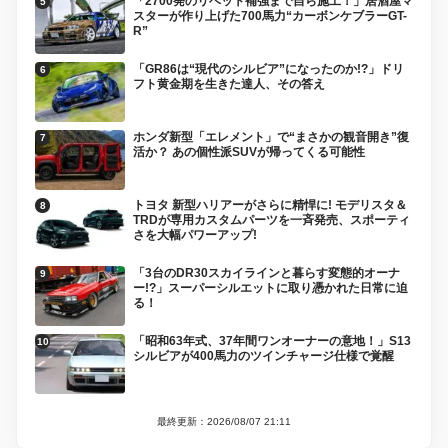
「2700発のリベット補強まで自ら施工！」居酒屋マ
スターが作り上げた700馬力“カーボンケブラーGT-
R”
「GR86は“現代のシルビア”になったのか!?」ドリ
フト黄金期を生きた達人、その答え
ホンダ新型「エレメント」で“まさかの観音開き”復
活か？ あの個性派SUVが帰ってくる可能性
トヨタ 新型ハリアーがさらに精悍に! モデリスタ＆
TRDが専用カスタムパーツを一斉発売、スポーティ
さを大幅パワーアップ!
「3台のDR30スカイラインと暮らす変態的オーナ
ー!?」スーパーシルエットに取り憑かれた日常に迫
る！
「昭和63年式、37年間ワンオーナーの意地！」S13
シルビアが400馬力のツインチャージ仕様で覚醒
最終更新：2026/08/07 21:11