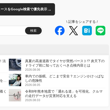
→
のニュースをGoogle検索で優先表示
\
記事をシェアする
/
検索
！法
真夏の高速道路でタイヤが突然バースト!? 炎天下の
ドライブ前に知っておくべき点検内容とは
2026.08.06
車内での仮眠、どこまで安全？エンジンかけっぱな
様を変
しの危険性
2026.08.05
着く
令和8年熊本地震で「通れる道」を可視化、クルマ
の走行データが災害対応を支える
2026.08.03