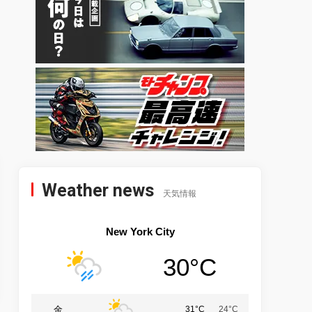
Weather news
天気情報
New York City
30°C
金
31°C
24°C