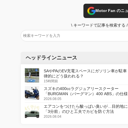
Motor Fan 
\
キーワードで記事を検索する
/
ヘッドラインニュース
SAやPAのEV充電スペースにガソリン車が駐車
律的にどう扱われる？
15時間前
スズキの400ccラグジュアリースクーター
「BURGMAN（バーグマン）400 ABS」の仕
更し、8月18日に発売
2026.08.05
エアコンをつけたら酸っぱい臭いが…目的地に
「3分前」のひと工夫でカビを防ぐ方法
2026.08.04