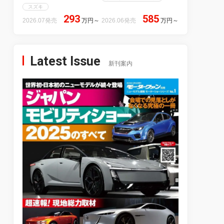
スズキ
293
585
2026.07発売
万円
～
2026.06発売
万円
～
Latest Issue
新刊案内