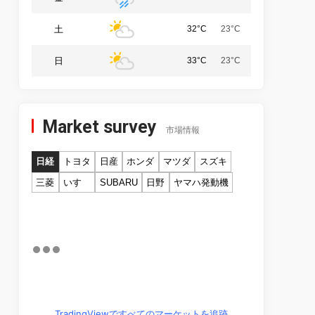
土
32°C
23°C
日
33°C
23°C
Market survey
市場情報
日経
トヨタ
日産
ホンダ
マツダ
スズキ
三菱
いすゞ
SUBARU
日野
ヤマハ発動機
TradingViewですべてのマーケットを追跡