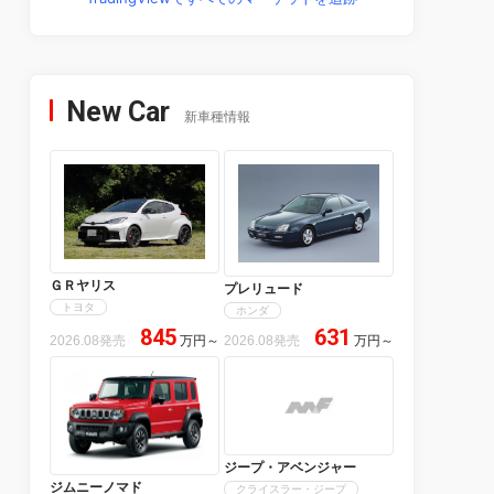
New Car
新車種情報
ＧＲヤリス
プレリュード
トヨタ
ホンダ
845
631
2026.08発売
万円
～
2026.08発売
万円
～
ジープ・アベンジャー
ジムニーノマド
クライスラー・ジープ