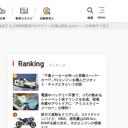
検索
MENU
古車
新車カタログ
自動車求人
枚目】なぜBMW新型i3のデザイン評価は割れるのか――日米欧中で見えた“4つの美
Ranking
ランキング
「下着メーカーが作った和製スーパー
カー!?」F1エンジンを積んだジオッ
ト・キャスピタという伝説
電源やバッテリー不要で、-1℃の飲める
シャーベット状ドリンクを生成。現場
作業やアウトドアに「アイススラリー
メーカー」が便利！
排ガス規制をクリアした、2ストVツイ
ンバイク、VINS。排気量は249.5cc、
83HPを絞り出す。そのエンジンの技術
とは