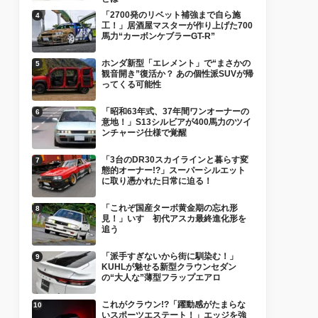
「2700発のリベット補強まで自ら施
工！」居酒屋マスターが作り上げた700
馬力“カーボンケブラーGT-R”
ホンダ新型「エレメント」で“まさかの
観音開き”復活か？ あの個性派SUVが帰
ってくる可能性
「昭和63年式、37年間ワンオーナーの
意地！」S13シルビアが400馬力のツイ
ンチャージ仕様で覚醒
「3台のDR30スカイラインと暮らす変
態的オーナー!?」スーパーシルエット
に取り憑かれた日常に迫る！
「これぞ国産ターボ黄金期の忘れ形
見！」いすゞ初代アスカ最終進化形を
追う
「派手すぎないから街に馴染む！」
KUHLが魅せる新型クラウンセダン
の“大人な”薄型フラップエアロ
これがクラウン!?「躍動感がたまらな
いスポーツエステート！」エッジを強