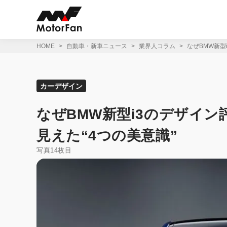
コ
ン
テ
ン
ツ
HOME
自動車・新車ニュース
業界人コラム
なぜBMW新型
へ
ス
キ
ッ
カーデザイン
プ
なぜBMW新型i3のデザイ
見えた“4つの美意識”
写真14枚目