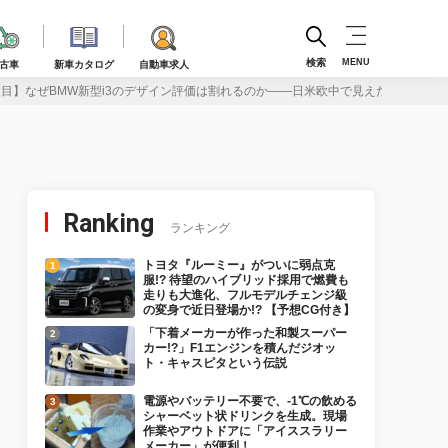
検索
MENU
古車
新車カタログ
自動車求人
枚目】なぜBMW新型i3のデザイン評価は割れるのか――日米欧中で見えた“4つの美意
Ranking
ランキング
トヨタ『ルーミー』がついに弱点克
服!? 待望のハイブリッド採用で燃費も
走りも大進化、フルモデルチェンジ級
の変身で近日登場か!? 【予想CG付き】
「下着メーカーが作った和製スーパー
カー!?」F1エンジンを積んだジオッ
ト・キャスピタという伝説
電源やバッテリー不要で、-1℃の飲める
シャーベット状ドリンクを生成。現場
作業やアウトドアに「アイススラリー
メーカー」が便利！