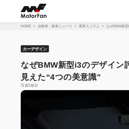
コ
ン
テ
ン
ツ
HOME
自動車・新車ニュース
業界人コラム
なぜBMW新型
へ
ス
キ
ッ
カーデザイン
プ
なぜBMW新型i3のデザイ
見えた“4つの美意識”
写真5枚目