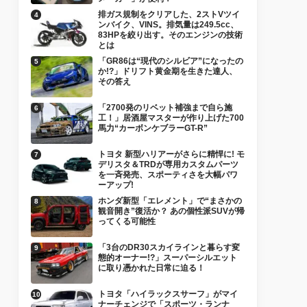
排ガス規制をクリアした、2ストVツイ
ンバイク、VINS。排気量は249.5cc、
83HPを絞り出す。そのエンジンの技術
とは
「GR86は“現代のシルビア”になったの
か!?」ドリフト黄金期を生きた達人、
その答え
「2700発のリベット補強まで自ら施
工！」居酒屋マスターが作り上げた700
馬力“カーボンケブラーGT-R”
トヨタ 新型ハリアーがさらに精悍に! モ
デリスタ＆TRDが専用カスタムパーツ
を一斉発売、スポーティさを大幅パワ
ーアップ!
ホンダ新型「エレメント」で“まさかの
観音開き”復活か？ あの個性派SUVが帰
ってくる可能性
「3台のDR30スカイラインと暮らす変
態的オーナー!?」スーパーシルエット
に取り憑かれた日常に迫る！
トヨタ「ハイラックスサーフ」がマイ
ナーチェンジで「スポーツ・ランナ