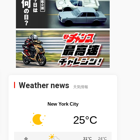
Weather news
天気情報
New York City
25°C
金
31°C
24°C