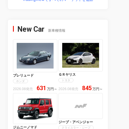
New Car
新車種情報
ＧＲヤリス
プレリュード
トヨタ
ホンダ
631
845
2026.08発売
万円
～
2026.08発売
万円
～
ジープ・アベンジャー
ジムニーノマド
クライスラー・ジープ