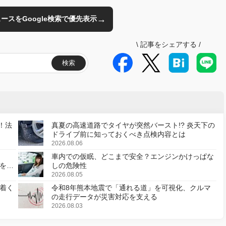
→
のニュースをGoogle検索で優先表示
\
記事をシェアする
/
検索
！法
真夏の高速道路でタイヤが突然バースト!? 炎天下の
ドライブ前に知っておくべき点検内容とは
2026.08.06
車内での仮眠、どこまで安全？エンジンかけっぱな
様を変
しの危険性
2026.08.05
着く
令和8年熊本地震で「通れる道」を可視化、クルマ
の走行データが災害対応を支える
2026.08.03