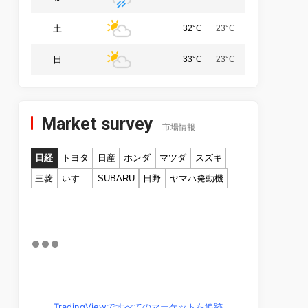
土
32°C
23°C
日
33°C
23°C
Market survey
市場情報
日経
トヨタ
日産
ホンダ
マツダ
スズキ
三菱
いすゞ
SUBARU
日野
ヤマハ発動機
TradingViewですべてのマーケットを追跡