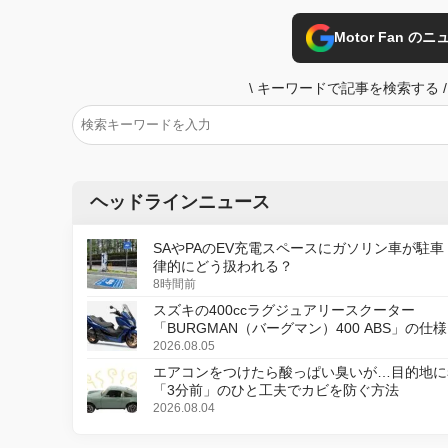
Motor Fan 
\
キーワードで記事を検索する
/
ヘッドラインニュース
SAやPAのEV充電スペースにガソリン車が駐車
律的にどう扱われる？
8時間前
スズキの400ccラグジュアリースクーター
「BURGMAN（バーグマン）400 ABS」の仕
更し、8月18日に発売
2026.08.05
エアコンをつけたら酸っぱい臭いが…目的地に
「3分前」のひと工夫でカビを防ぐ方法
2026.08.04