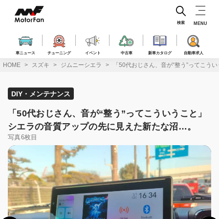
コ
ン
テ
検索
MENU
ン
ツ
へ
車ニュース
チューニング
イベント
中古車
新車カタログ
自動車求人
ス
HOME
スズキ
ジムニーシエラ
「50代おじさん、音が“整う”ってこ
キ
ッ
プ
DIY・メンテナンス
「50代おじさん、音が“整う”ってこういうこと」
シエラの音質アップの先に見えた新たな沼…。
写真6枚目