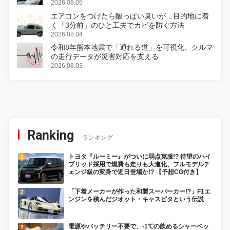
2026.08.05
エアコンをつけたら酸っぱい臭いが…目的地に着
く「3分前」のひと工夫でカビを防ぐ方法
2026.08.04
令和8年熊本地震で「通れる道」を可視化、クルマ
の走行データが災害対応を支える
2026.08.03
Ranking
ランキング
トヨタ『ルーミー』がついに弱点克服!? 待望のハイ
ブリッド採用で燃費も走りも大進化、フルモデルチ
ェンジ級の変身で近日登場か!? 【予想CG付き】
「下着メーカーが作った和製スーパーカー!?」F1エ
ンジンを積んだジオット・キャスピタという伝説
電源やバッテリー不要で、-1℃の飲めるシャーベッ