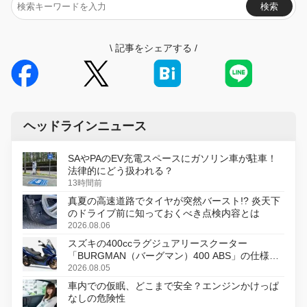
検索
\
記事をシェアする
/
ヘッドラインニュース
SAやPAのEV充電スペースにガソリン車が駐車！
法律的にどう扱われる？
13時間前
真夏の高速道路でタイヤが突然バースト!? 炎天下
のドライブ前に知っておくべき点検内容とは
2026.08.06
スズキの400ccラグジュアリースクーター
「BURGMAN（バーグマン）400 ABS」の仕様を
変更し、8月18日に発売
2026.08.05
車内での仮眠、どこまで安全？エンジンかけっぱ
なしの危険性