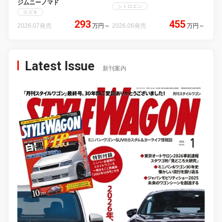
ジムニーノマド
シトロエン
スズキ
293
455
2026.07発売
万円
～
2026.06発売
万円
～
Latest Issue
新刊案内