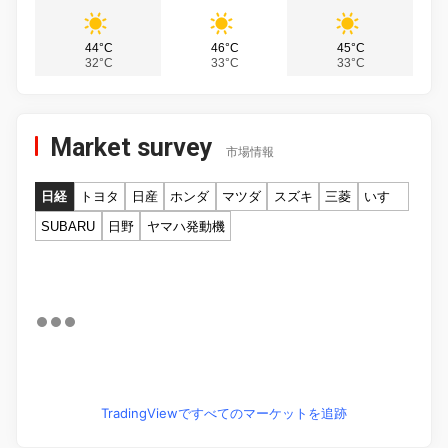
44°C
46°C
45°C
32°C
33°C
33°C
Market survey
市場情報
日経
トヨタ
日産
ホンダ
マツダ
スズキ
三菱
いすゞ
SUBARU
日野
ヤマハ発動機
TradingViewですべてのマーケットを追跡