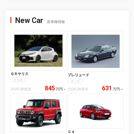
New Car
新車種情報
ＧＲヤリス
プレリュード
トヨタ
ホンダ
845
631
2026.08発売
万円
～
2026.08発売
万円
～
Ｃ４