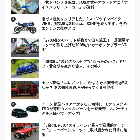
ト状ドリンクを生成。現場作業やアウトドアに「ア
イススラリーメーカー」が便利！
排ガス規制をクリアした、2ストVツインバイク、
VINS。排気量は249.5cc、83HPを絞り出す。その
エンジンの技術とは
「2700発のリベット補強まで自ら施工！」居酒屋マ
スターが作り上げた700馬力“カーボンケブラーGT-
R”
「GR86は“現代のシルビア”になったのか!?」ドリ
フト黄金期を生きた達人、その答え
ホンダ新型「エレメント」で“まさかの観音開き”復
活か？ あの個性派SUVが帰ってくる可能性
トヨタ 新型ハリアーがさらに精悍に! モデリスタ＆
TRDが専用カスタムパーツを一斉発売、スポーティ
さを大幅パワーアップ!
「3台のDR30スカイラインと暮らす変態的オーナ
ー!?」スーパーシルエットに取り憑かれた日常に迫
る！