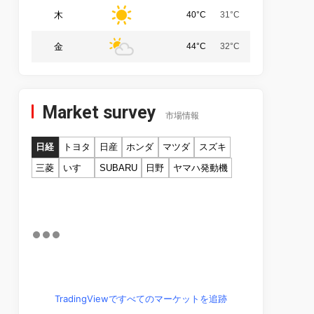
木
40°C
31°C
金
44°C
32°C
Market survey
市場情報
日経
トヨタ
日産
ホンダ
マツダ
スズキ
三菱
いすゞ
SUBARU
日野
ヤマハ発動機
TradingViewですべてのマーケットを追跡