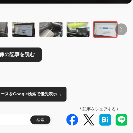
読む
→
のニュースをGoogle検索で優先表示
\
記事をシェアする
/
検索