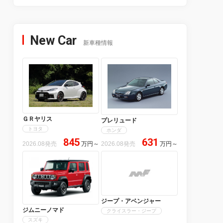
New Car
新車種情報
ＧＲヤリス
プレリュード
トヨタ
ホンダ
845
631
2026.08発売
万円
～
2026.08発売
万円
～
ジープ・アベンジャー
ジムニーノマド
クライスラー・ジープ
スズキ