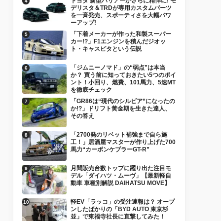
トヨタ 新型ハリアーがさらに精悍に! モ
デリスタ＆TRDが専用カスタムパーツ
を一斉発売、スポーティさを大幅パワ
ーアップ!
「下着メーカーが作った和製スーパー
カー!?」F1エンジンを積んだジオッ
ト・キャスピタという伝説
「ジムニーノマド」の“弱点”は本当
か？ 買う前に知っておきたい5つのポイ
ント！小回り、燃費、101馬力、5速MT
を徹底チェック
「GR86は“現代のシルビア”になったの
か!?」ドリフト黄金期を生きた達人、
その答え
「2700発のリベット補強まで自ら施
工！」居酒屋マスターが作り上げた700
馬力“カーボンケブラーGT-R”
月間販売台数トップに躍り出た注目モ
デル「ダイハツ・ムーヴ」【最新軽自
動車 車種別解説 DAIHATSU MOVE】
軽EV「ラッコ」の受注速報は？ オープ
ンしたばかりの「BYD AUTO 東京杉
並」で東福寺社長に直撃してみた！