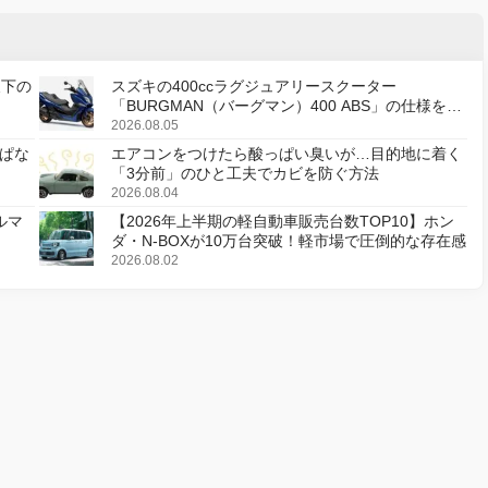
天下の
スズキの400ccラグジュアリースクーター
「BURGMAN（バーグマン）400 ABS」の仕様を変
更し、8月18日に発売
2026.08.05
ぱな
エアコンをつけたら酸っぱい臭いが…目的地に着く
「3分前」のひと工夫でカビを防ぐ方法
2026.08.04
ルマ
【2026年上半期の軽自動車販売台数TOP10】ホン
ダ・N-BOXが10万台突破！軽市場で圧倒的な存在感
2026.08.02