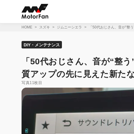
コ
ン
テ
ン
ツ
HOME
スズキ
ジムニーシエラ
「50代おじさん、音が“整
へ
ス
キ
DIY・メンテナンス
ッ
プ
「50代おじさん、音が“整
質アップの先に見えた新た
写真11枚目