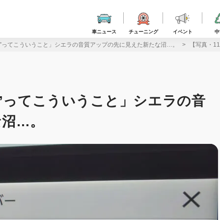
車ニュース
チューニング
イベント
中
う”ってこういうこと」シエラの音質アップの先に見えた新たな沼…。
【写真・1
う”ってこういうこと」シエラの音
な沼…。