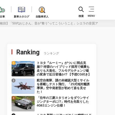
検索
MENU
古車
新車カタログ
自動車求人
1枚目】「50代おじさん、音が“整う”ってこういうこと」シエラの音質アップの先に
Ranking
ランキング
トヨタ『ルーミー』がついに弱点克
服!? 待望のハイブリッド採用で燃費も
走りも大進化、フルモデルチェンジ級
の変身で近日登場か!? 【予想CG付き】
航空自衛隊、謎の未確認大型ミサイル
を搭載しテスト飛行。「25式地対艦誘
導弾」空中発射型が初めて姿を見せ
た！
「往年の三菱スタリオンをダウンサイ
ジングターボに!?」時代を先取りした
4G63エンジン仕様！