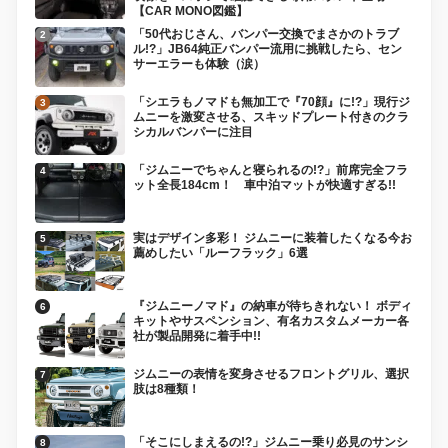
【CAR MONO図鑑】
「50代おじさん、バンパー交換でまさかのトラブ
ル!?」JB64純正バンパー流用に挑戦したら、セン
サーエラーも体験（涙）
「シエラもノマドも無加工で『70顔』に!?」現行ジ
ムニーを激変させる、スキッドプレート付きのクラ
シカルバンパーに注目
「ジムニーでちゃんと寝られるの!?」前席完全フラ
ット全長184cm！ 車中泊マットが快適すぎる!!
実はデザイン多彩！ ジムニーに装着したくなる今お
薦めしたい「ルーフラック」6選
『ジムニーノマド』の納車が待ちきれない！ ボディ
キットやサスペンション、有名カスタムメーカー各
社が製品開発に着手中!!
ジムニーの表情を変身させるフロントグリル、選択
肢は8種類！
「そこにしまえるの!?」ジムニー乗り必見のサンシ