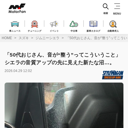
コ
ン
テ
検索
MENU
ン
ツ
へ
車ニュース
チューニング
イベント
中古車
新車カタログ
自動車求人
ス
HOME
スズキ
ジムニーシエラ
「50代おじさん、音が“整う”ってこ
キ
ッ
プ
「50代おじさん、音が“整う”ってこういうこと」
シエラの音質アップの先に見えた新たな沼…。
2026.04.29 12:02