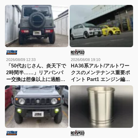
2026/08/09 12:33
2026/08/08 19:10
「50代おじさん、炎天下で
HA36系アルト/アルトワー
2時間半……」リアバンパ
クスのメンテナンス重要ポ
ー交換は想像以上に過酷だ
イント Part1 エンジン編
った
「純正オイルで十分」スズ
キアリーナ橋本