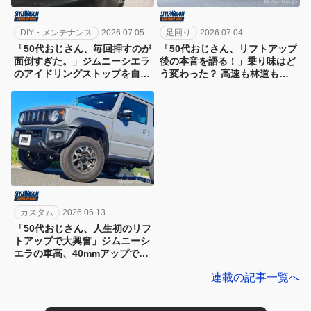
DIY・メンテナンス
2026.07.05
足回り
2026.07.04
「50代おじさん、毎回押すのが
「50代おじさん、リフトアップ
面倒すぎた。」ジムニーシエラ
後の本音を語る！」乗り味はど
のアイドリングストップを自動
う変わった？ 高速も林道も走
キャンセル化!!
って徹底レビュー！
カスタム
2026.06.13
「50代おじさん、人生初のリフ
トアップで大興奮」ジムニーシ
エラの車高、40mmアップで世
界が変わった!?
連載の記事一覧へ