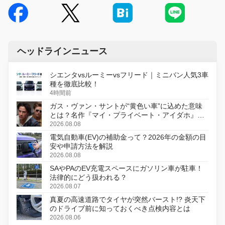
ヘッドラインニュース
シエンタvsルーミーvsフリード｜ミニバン人気3車
種を徹底比較！
4時間前
ガス・ヴァン・サントが“黄色い車”に込めた意味
とは？名作『マイ・プライベート・アイダホ』が
初のデジタルリマスター版で復活
2026.08.08
電気自動車(EV)の補助金って？2026年の金額の目
安や申請方法を解説
2026.08.08
SAやPAのEV充電スペースにガソリン車が駐車！
法律的にどう扱われる？
2026.08.07
真夏の高速道路でタイヤが突然バースト!? 炎天下
のドライブ前に知っておくべき点検内容とは
2026.08.06