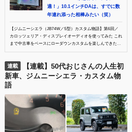
適！」10.1インチDAは、すでに数
にプロの手腕を頼ってどうイジっていくのか!? オーナー目線
のカスタム物語を不定期連載でお届けします！
年連れ添った相棒みたい（笑）
【ジムニーシエラ（JB74W／5型）カスタム物語】第6回／
カロッツェリア・ディスプレイオーディオを使ってみた これ
まで中古車をベースにローダウンカスタムを楽しんできた50
代おじさんのドレナビ編集部員が、ひょんなことから新車の
ジムニーシエラ（JB74W／5型）を購入。だからといってカ
【連載】50代おじさんの人生初
スタム熱は冷めることなく、当然のようにシエラもイジる気
連載
満々。初のリフトアップ仕様にあーだこーだと妄想が止まり
新車、ジムニーシエラ・カスタム物
ません。“人生初の新車”を、ときにD.I.Yで、ときにプロの手
語
腕を頼ってどうイジっていくのか!? オーナー目線のカスタム
物語を不定期連載でお届けします！