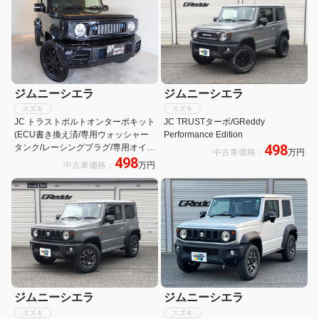
ジムニーシエラ
ジムニーシエラ
スズキ
スズキ
JC トラストボルトオンターボキット
JC TRUSTターボ/GReddy
(ECU書き換え済/専用ウォッシャー
Performance Edition
498
タンク/レーシングプラグ/専用オイル
中古車価格：
万円
498
パン)/LEDテール/HKS車高調サス/ア
中古車価格：
万円
ルパインナビ/ブーストメーター/18
インチAW
ジムニーシエラ
ジムニーシエラ
スズキ
スズキ