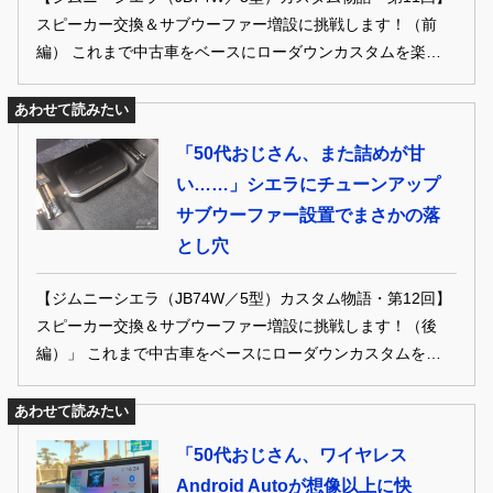
スピーカー交換＆サブウーファー増設に挑戦します！（前
編） これまで中古車をベースにローダウンカスタムを楽しん
できた50代おじさんのドレナビ編集部員が、ひょんなことか
ら新車のジムニーシエラ（JB74W／5型）を購入。だからと
あわせて読みたい
いってカスタム熱は冷めることなく、当然のようにシエラも
「50代おじさん、また詰めが甘
イジる気満々。初のリフトアップ仕様にあーだこーだと妄想
い……」シエラにチューンアップ
が止まりません。“人生初の新車”を、ときにD.I.Yで、ときに
サブウーファー設置でまさかの落
プロの手腕を頼ってどうイジっていくのか!? オーナー目線の
カスタム物語を不定期連載でお届けします
とし穴
【ジムニーシエラ（JB74W／5型）カスタム物語・第12回】
スピーカー交換＆サブウーファー増設に挑戦します！（後
編）」 これまで中古車をベースにローダウンカスタムを楽し
んできた50代おじさんのドレナビ編集部員が、ひょんなこと
から新車のジムニーシエラ（JB74W／5型）を購入。だから
あわせて読みたい
といってカスタム熱は冷めることなく、当然のようにシエラ
「50代おじさん、ワイヤレス
もイジる気満々。初のリフトアップ仕様にあーだこーだと妄
Android Autoが想像以上に快
想が止まりません。“人生初の新車”を、ときにD.I.Yで、とき