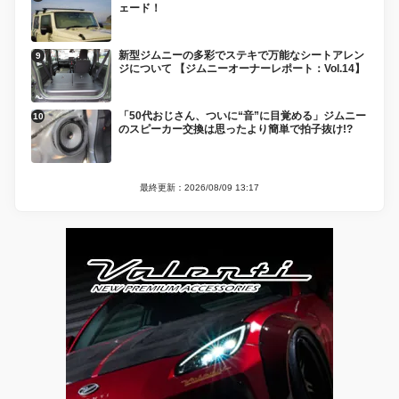
ェード！
新型ジムニーの多彩でステキで万能なシートアレン
ジについて 【ジムニーオーナーレポート：Vol.14】
「50代おじさん、ついに“音”に目覚める」ジムニー
のスピーカー交換は思ったより簡単で拍子抜け!?
最終更新：2026/08/09 13:17