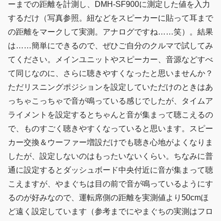
ーまでの距離を計測し、DMH-SF900に測定した値を入力
するだけ（写真参照。紐などをスピーカーに貼って耳まで
の距離をマークして実測。アナログですね……笑）。結果
は……簡単にできるので、ぜひご自分のクルマで試してみ
てください。メインユニットやスピーカー、音源などすべ
て同じなのに、さらに聴きやすくなったと思いませんか？
ただリスニングポジションを設定していただけのときはあ
っちゃこっちゃで音が鳴っている感じでしたが、タイムア
ライメントを設定するとちゃんと音が集まって聴こえるの
で、ものすごく聴きやすくなっていると思います。スピー
カー交換＆ウーファー増設だけでも聴き心地がよくなりま
したが、設定しないのはもったいないくらい。ちなみに普
通に設定するとダッシュボード中央付近に音が集まって聴
こえますが、やまぐちは目の前で音が鳴っているようにす
るのが好みなので、運転席側の距離を実測値より50cmほ
ど遠く設定しています（参考までにやまぐちの実測はフロ