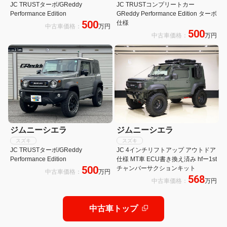
JC TRUSTターボ/GReddy
JC TRUSTコンプリートカー
Performance Edition
GReddy Performance Edition ターボ
500
仕様
中古車価格：
万円
500
中古車価格：
万円
ジムニーシエラ
ジムニーシエラ
スズキ
スズキ
JC TRUSTターボ/GReddy
JC 4インチリフトアップ アウトドア
Performance Edition
仕様 MT車 ECU書き換え済み hfー1st
500
チャンバーサクションキット
中古車価格：
万円
568
中古車価格：
万円
中古車トップ