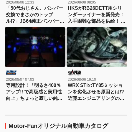
2026/08/08 12:33
2026/08/08 08:05
「50代おじさん、バンパー
HKSがRB26DETT用シリ
交換でまさかのトラブ
ンダーライナーを新発売！
ル!?」JB64純正バンパー流
入手困難な部品を供給！ エ
用に挑戦したら、センサー
ンジンのO/Hをサポート
エラーも体験（涙）
2026/08/07 07:03
2026/08/06 19:10
専用設計！「明るさ400％
WRX STIのTY85ミッショ
アップ!! で高級感と実用性
ンを劣化させる原因とは!?
向上」ちょっと寂しい純正
近藤エンジニアリングの
室内照明をグレードアップ
VAB/GVB WRX STI メンテ
ナンス Part3 駆動系編
Motor-Fanオリジナル自動車カタログ