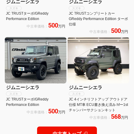
ジムニーシエラ
ジムニーシエラ
スズキ
スズキ
JC TRUSTターボ/GReddy
JC TRUSTコンプリートカー
Performance Edition
GReddy Performance Edition ターボ
500
仕様
中古車価格：
万円
500
中古車価格：
万円
ジムニーシエラ
ジムニーシエラ
スズキ
スズキ
JC TRUSTターボ/GReddy
JC 4インチリフトアップ アウトドア
Performance Edition
仕様 MT車 ECU書き換え済み hfー1st
500
チャンバーサクションキット
中古車価格：
万円
568
中古車価格：
万円
中古車トップ