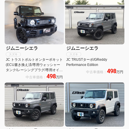
ジムニーシエラ
ジムニーシエラ
スズキ
スズキ
JC トラストボルトオンターボキット
JC TRUSTターボ/GReddy
(ECU書き換え済/専用ウォッシャー
Performance Edition
498
タンク/レーシングプラグ/専用オイル
中古車価格：
万円
498
パン)/LEDテール/HKS車高調サス/ア
中古車価格：
万円
ルパインナビ/ブーストメーター/18
インチAW