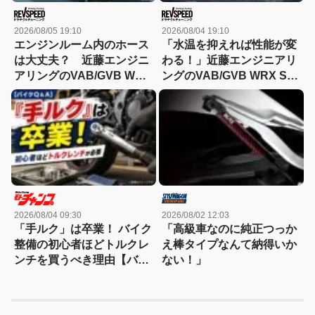
2026/08/05 19:10
2026/08/04 19:10
エンジンルーム内のホース
「水温を抑えれば性能が変
は大丈夫？ 近藤エンジニ
わる！」近藤エンジニアリ
アリングのVAB/GVB WRX
ングのVAB/GVB WRX STI
STI メンテナンス Part2 ホ
メンテナンス Part1 ラジエ
ース/配管類/排気センサ
ーター・パワーステアリン
ー/TGV編
グ編
2026/08/04 09:30
2026/08/02 12:03
「手ルク」は卒業！ バイク
「高級車なのに純正つっか
整備の初心者ほどトルクレ
え棒タイプなんて納得いか
ンチを買うべき理由【バイ
ない！」
クQ & A】