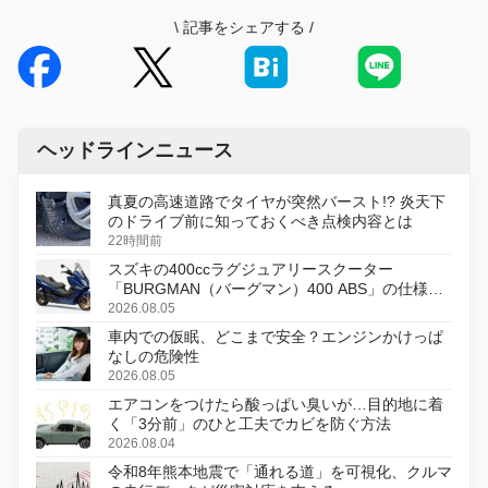
\
記事をシェアする
/
ヘッドラインニュース
真夏の高速道路でタイヤが突然バースト!? 炎天下
のドライブ前に知っておくべき点検内容とは
22時間前
スズキの400ccラグジュアリースクーター
「BURGMAN（バーグマン）400 ABS」の仕様を
変更し、8月18日に発売
2026.08.05
車内での仮眠、どこまで安全？エンジンかけっぱ
なしの危険性
2026.08.05
エアコンをつけたら酸っぱい臭いが…目的地に着
く「3分前」のひと工夫でカビを防ぐ方法
2026.08.04
令和8年熊本地震で「通れる道」を可視化、クルマ