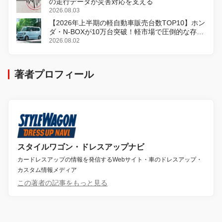
の走行データが災害対応を支える
2026.08.03
【2026年上半期の軽自動車販売台数TOP10】ホン
ダ・N-BOXが10万台突破！軽市場で圧倒的な存在
感
2026.08.02
著者プロフィール
スタイルワゴン・ドレスアップナビ
カードレスアップの情報を発信するWebサイト・車のドレスアップ・
カスタム情報メディア
この著者の記事をもっと見る