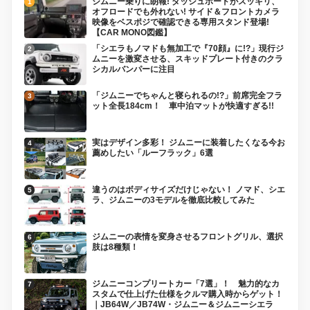
ジムニー乗りに朗報! ダッシュボードがスッキリ、
オフロードでも外れない! サイド＆フロントカメラ
映像をベスポジで確認できる専用スタンド登場!
【CAR MONO図鑑】
「シエラもノマドも無加工で『70顔』に!?」現行ジ
ムニーを激変させる、スキッドプレート付きのクラ
シカルバンパーに注目
「ジムニーでちゃんと寝られるの!?」前席完全フラ
ット全長184cm！ 車中泊マットが快適すぎる!!
実はデザイン多彩！ ジムニーに装着したくなる今お
薦めしたい「ルーフラック」6選
違うのはボディサイズだけじゃない！ ノマド、シエ
ラ、ジムニーの3モデルを徹底比較してみた
ジムニーの表情を変身させるフロントグリル、選択
肢は8種類！
ジムニーコンプリートカー「7選」！ 魅力的なカ
スタムで仕上げた仕様をクルマ購入時からゲット！
｜JB64W／JB74W・ジムニー＆ジムニーシエラ