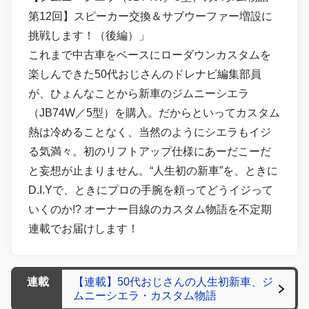
第12回】スピーカー交換＆サブウーファー増設に
挑戦します！（後編）」
これまで中古車をベースにローダウンカスタムを
楽しんできた50代おじさんのドレナビ編集部員
が、ひょんなことから新車のジムニーシエラ
（JB74W／5型）を購入。だからといってカスタム
熱は冷めることなく、当然のようにシエラもイジ
る気満々。初のリフトアップ仕様にあーだこーだ
と妄想が止まりません。“人生初の新車”を、ときに
D.I.Yで、ときにプロの手腕を頼ってどうイジって
いくのか!? オーナー目線のカスタム物語を不定期
連載でお届けします！
連載
【連載】50代おじさんの人生初新車、ジ
ムニーシエラ・カスタム物語