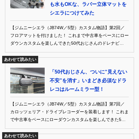
も水もOKな、ラバー立体マットを
シエラにつけてみた
【ジムニーシエラ（JB74W／5型）カスタム物語】第2回／
フロアマットを付けました！ これまで中古車をベースにロー
ダウンカスタムを楽しんできた50代おじさんのドレナビ編集
部員が、ひょんなことから新車のジムニーシエラ（JB74W／
5型）を購入。だからといってカスタム熱は冷めることな
あわせて読みたい
く、当然のようにシエラもイジる気満々。初のリフトアップ
「50代おじさん、ついに“見えない
仕様にあーだこーだと妄想が止まりません。“人生初の新
不安”を消す」いまどき必須なドラ
車”を、ときにD.I.Yで、ときにプロの手腕を頼ってどうイジ
レコはルームミラー型！
っていくのか!? オーナー目線のカスタム物語を不定期連載で
お届けします！
【ジムニーシエラ（JB74W／5型）カスタム物語】第7回／
カロッツェリア・ドライブレコーダーを装着します！ これま
で中古車をベースにローダウンカスタムを楽しんできた50代
おじさんのドレナビ編集部員が、ひょんなことから新車のジ
ムニーシエラ（JB74W／5型）を購入。だからといってカス
あわせて読みたい