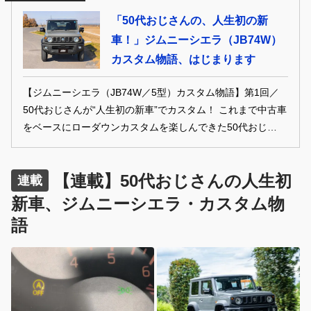
タム熱は冷めることなく、当然のようにシエラもイジる気
「50代おじさんの、人生初の新
満々。初のリフトアップ仕様にあーだこーだと妄想が止まり
車！」ジムニーシエラ（JB74W）
ません。“人生初の新車”を、ときにD.I.Yで、ときにプロの手
カスタム物語、はじまります
腕を頼ってどうイジっていくのか!? オーナー目線のカスタム
物語を不定期連載でお届けします！
【ジムニーシエラ（JB74W／5型）カスタム物語】第1回／
50代おじさんが“人生初の新車”でカスタム！ これまで中古車
をベースにローダウンカスタムを楽しんできた50代おじさん
のドレナビ編集部員が、ひょんなことから新車のジムニーシ
エラ（JB74W／5型）を購入。だからといってカスタム熱は
【連載】50代おじさんの人生初
冷めることなく、当然のようにシエラもイジる気満々。初の
連載
リフトアップ仕様にあーだこーだと妄想が止まりませ
新車、ジムニーシエラ・カスタム物
ん。“人生初の新車”を、ときにD.I.Yで、ときにプロの手腕を
語
頼ってどうイジっていくのか!? オーナー目線のカスタム物語
を不定期連載でお届けします！