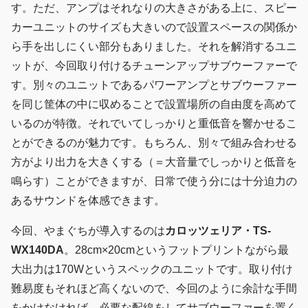
す。ただ、アンプはそれなりの大きさがある上に、スピー
カーユニットのサイズも大きいので設置スペースの関係か
ら手を出しにくい部分もありました。それを解消するユニ
ットが、今回取り付けるチューンアップサブウーファーで
す。別々のユニットであるパワーアンプとサブウーファー
を同じ筐体の中に収めることで設置場所の自由度を高めて
いるのが特徴。それでいてしっかりと重低音を響かせるこ
とができるのが魅力です。もちろん、別々で組み合わせる
方がより出力を大きくする（＝大音量でしっかりと低音を
鳴らす）ことができますが、日常で使う分には十分迫力の
あるサウンドを体感できます。
今回、やまぐちが導入するのは
カロッツェリア・TS-
WX140DA
。28cm×20cmというフットプリントながら最
大出力は170Wというスペックのユニットです。取り付け
難易度もそれほど高くないので、今回のように余計な手間
をかけなければ、必要な配線をしてサブウーファーを置く