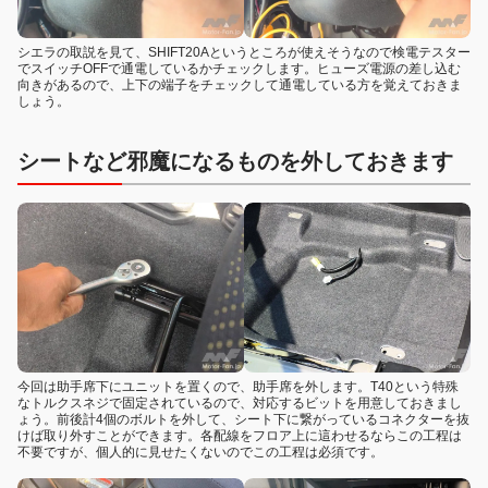
シエラの取説を見て、SHIFT20Aというところが使えそうなので検電テスター
でスイッチOFFで通電しているかチェックします。ヒューズ電源の差し込む
向きがあるので、上下の端子をチェックして通電している方を覚えておきま
しょう。
シートなど邪魔になるものを外しておきます
今回は助手席下にユニットを置くので、助手席を外します。T40という特殊
なトルクスネジで固定されているので、対応するビットを用意しておきまし
ょう。前後計4個のボルトを外して、シート下に繋がっているコネクターを抜
けば取り外すことができます。各配線をフロア上に這わせるならこの工程は
不要ですが、個人的に見せたくないのでこの工程は必須です。