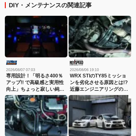
DIY・メンテナンスの関連記事
2026/08/07 07:03
2026/08/06 19:10
専用設計！「明るさ400％
WRX STIのTY85ミッショ
アップ!! で高級感と実用性
ンを劣化させる原因とは!?
向上」ちょっと寂しい純正
近藤エンジニアリングの
室内照明をグレードアップ
VAB/GVB WRX STI メンテ
ナンス Part3 駆動系編