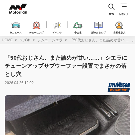
コ
ン
テ
検索
MENU
ン
ツ
へ
車ニュース
チューニング
イベント
中古車
新車カタログ
自動車求人
ス
HOME
スズキ
ジムニーシエラ
「50代おじさん、また詰めが甘い……
キ
ッ
プ
「50代おじさん、また詰めが甘い……」シエラに
チューンアップサブウーファー設置でまさかの落
とし穴
2026.04.26 12:02