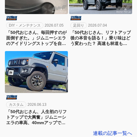
DIY・メンテナンス
2026.07.05
足回り
2026.07.04
「50代おじさん、毎回押すのが
「50代おじさん、リフトアップ
面倒すぎた。」ジムニーシエラ
後の本音を語る！」乗り味はど
のアイドリングストップを自動
う変わった？ 高速も林道も走
キャンセル化!!
って徹底レビュー！
カスタム
2026.06.13
「50代おじさん、人生初のリフ
トアップで大興奮」ジムニーシ
エラの車高、40mmアップで世
界が変わった!?
連載の記事一覧へ