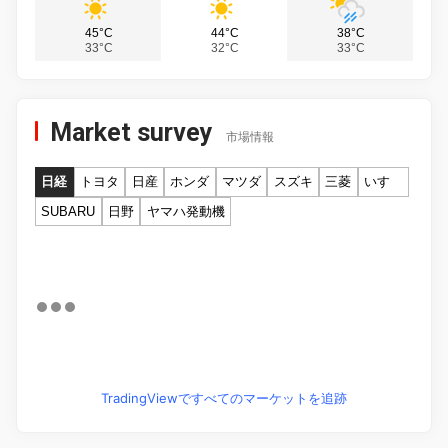
45°C
44°C
38°C
33°C
32°C
33°C
Market survey
市場情報
日経
トヨタ
日産
ホンダ
マツダ
スズキ
三菱
いすゞ
SUBARU
日野
ヤマハ発動機
TradingViewですべてのマーケットを追跡