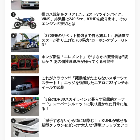
排ガス規制をクリアした、2ストVツインバイク、
VINS。排気量は249.5cc、83HPを絞り出す。その
エンジンの技術とは
「2700発のリベット補強まで自ら施工！」居酒屋マ
スターが作り上げた700馬力“カーボンケブラーGT-
R”
ホンダ新型「エレメント」で“まさかの観音開き”復
活か？ あの個性派SUVが帰ってくる可能性
これがクラウン!?「躍動感がたまらないスポーツエ
ステート！」エッジを強調したエアロに22インチホ
イールで武装
「3台のDR30スカイラインと暮らす変態的オーナ
ー!?」スーパーシルエットに取り憑かれた日常に迫
る！
「派手すぎないから街に馴染む！」KUHLが魅せる
新型クラウンセダンの“大人な”薄型フラップエアロ