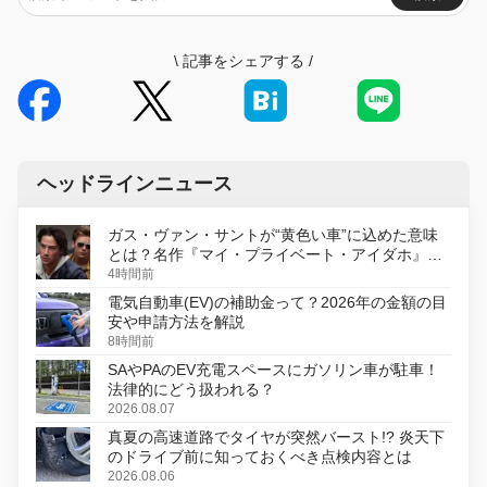
\
記事をシェアする
/
ヘッドラインニュース
ガス・ヴァン・サントが“黄色い車”に込めた意味
とは？名作『マイ・プライベート・アイダホ』が
初のデジタルリマスター版で復活
4時間前
電気自動車(EV)の補助金って？2026年の金額の目
安や申請方法を解説
8時間前
SAやPAのEV充電スペースにガソリン車が駐車！
法律的にどう扱われる？
2026.08.07
真夏の高速道路でタイヤが突然バースト!? 炎天下
のドライブ前に知っておくべき点検内容とは
2026.08.06