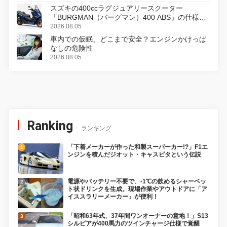
スズキの400ccラグジュアリースクーター
「BURGMAN（バーグマン）400 ABS」の仕様を
変更し、8月18日に発売
2026.08.05
車内での仮眠、どこまで安全？エンジンかけっぱ
なしの危険性
2026.08.05
Ranking
ランキング
「下着メーカーが作った和製スーパーカー!?」F1エ
ンジンを積んだジオット・キャスピタという伝説
電源やバッテリー不要で、-1℃の飲めるシャーベッ
ト状ドリンクを生成。現場作業やアウトドアに「ア
イススラリーメーカー」が便利！
「昭和63年式、37年間ワンオーナーの意地！」S13
シルビアが400馬力のツインチャージ仕様で覚醒