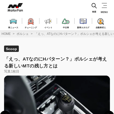
コ
ン
テ
検索
MENU
ン
ツ
へ
車ニュース
チューニング
イベント
中古車
新車カタログ
自動車求人
ス
HOME
ポルシェ
「えっ、ATなのにHパターン？」ポルシェが考える新しい
キ
ッ
プ
Scoop
「えっ、ATなのにHパターン？」ポルシェが考え
る新しいMTの残し方とは
写真1枚目