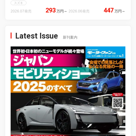
スズキ
293
447
2026.07発売
万円
～
2026.06発売
万円
～
Latest Issue
新刊案内