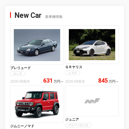
New Car
新車種情報
ＧＲヤリス
プレリュード
トヨタ
ホンダ
631
845
2026.08発売
万円
～
2026.08発売
万円
～
ジュニア
アルファロメオ
ジムニーノマド