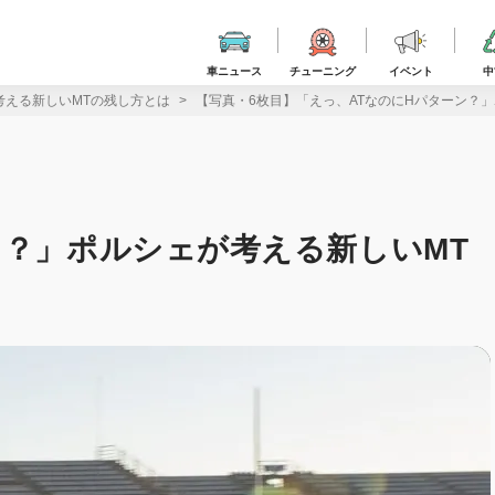
車ニュース
チューニング
イベント
中
考える新しいMTの残し方とは
【写真・6枚目】「えっ、ATなのにHパターン？
ン？」ポルシェが考える新しいMT