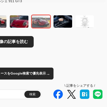
シェ 911 GT3
→
のニュースをGoogle検索で優先表示
\
記事をシェアする
/
検索