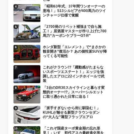
「昭和63年式、37年間ワンオーナーの
意地！」S13シルビアが400馬力のツイ
ンチャージ仕様で覚醒
「2700発のリベット補強まで自ら施
工！」居酒屋マスターが作り上げた700
馬力“カーボンケブラーGT-R”
ホンダ新型「エレメント」で“まさかの
観音開き”復活か？ あの個性派SUVが帰
ってくる可能性
これがクラウン!?「躍動感がたまらな
いスポーツエステート！」エッジを強
調したエアロに22インチホイールで武
装
「3台のDR30スカイラインと暮らす変
態的オーナー!?」スーパーシルエット
に取り憑かれた日常に迫る！
「派手すぎないから街に馴染む！」
KUHLが魅せる新型クラウンセダン
の“大人な”薄型フラップエアロ
「これぞ国産ターボ黄金期の忘れ形
見！」いすゞ初代アスカ最終進化形を