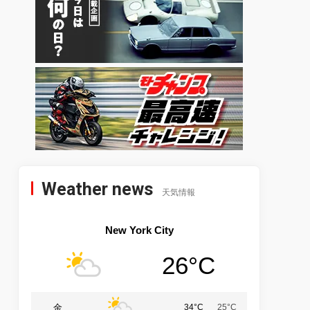
Weather news
天気情報
New York City
26°C
金
34°C
25°C