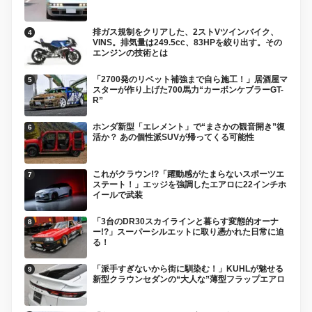
排ガス規制をクリアした、2ストVツインバイク、
VINS。排気量は249.5cc、83HPを絞り出す。その
エンジンの技術とは
「2700発のリベット補強まで自ら施工！」居酒屋マ
スターが作り上げた700馬力“カーボンケブラーGT-
R”
ホンダ新型「エレメント」で“まさかの観音開き”復
活か？ あの個性派SUVが帰ってくる可能性
これがクラウン!?「躍動感がたまらないスポーツエ
ステート！」エッジを強調したエアロに22インチホ
イールで武装
「3台のDR30スカイラインと暮らす変態的オーナ
ー!?」スーパーシルエットに取り憑かれた日常に迫
る！
「派手すぎないから街に馴染む！」KUHLが魅せる
新型クラウンセダンの“大人な”薄型フラップエアロ