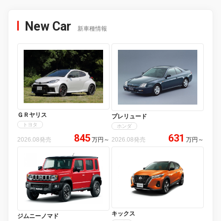
New Car
新車種情報
ＧＲヤリス
プレリュード
トヨタ
ホンダ
845
631
2026.08発売
万円
～
2026.08発売
万円
～
キックス
ジムニーノマド