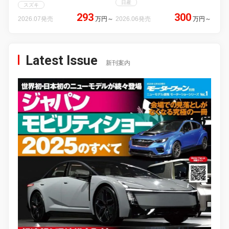
日産
スズキ
293
300
2026.07発売
万円
～
2026.06発売
万円
～
Latest Issue
新刊案内