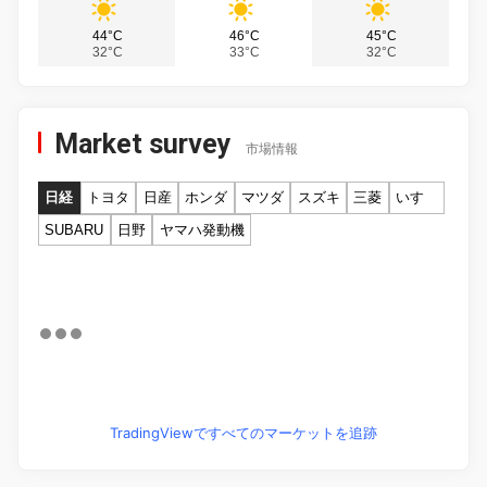
44°C
46°C
45°C
32°C
33°C
32°C
Market survey
市場情報
日経
トヨタ
日産
ホンダ
マツダ
スズキ
三菱
いすゞ
SUBARU
日野
ヤマハ発動機
TradingViewですべてのマーケットを追跡