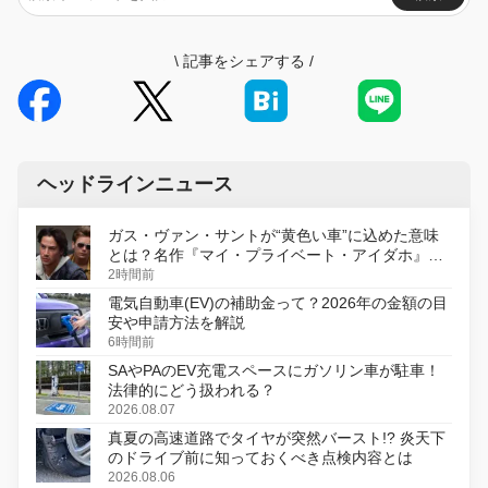
\
記事をシェアする
/
ヘッドラインニュース
ガス・ヴァン・サントが“黄色い車”に込めた意味
とは？名作『マイ・プライベート・アイダホ』が
初のデジタルリマスター版で復活
2時間前
電気自動車(EV)の補助金って？2026年の金額の目
安や申請方法を解説
6時間前
SAやPAのEV充電スペースにガソリン車が駐車！
法律的にどう扱われる？
2026.08.07
真夏の高速道路でタイヤが突然バースト!? 炎天下
のドライブ前に知っておくべき点検内容とは
2026.08.06