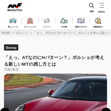
コ
ン
テ
検索
MENU
ン
ツ
へ
車ニュース
チューニング
イベント
中古車
新車カタログ
自動車求人
ス
HOME
ポルシェ
「えっ、ATなのにHパターン？」ポルシェが考える新しい
キ
ッ
プ
Scoop
「えっ、ATなのにHパターン？」ポルシェが考え
る新しいMTの残し方とは
写真5枚目