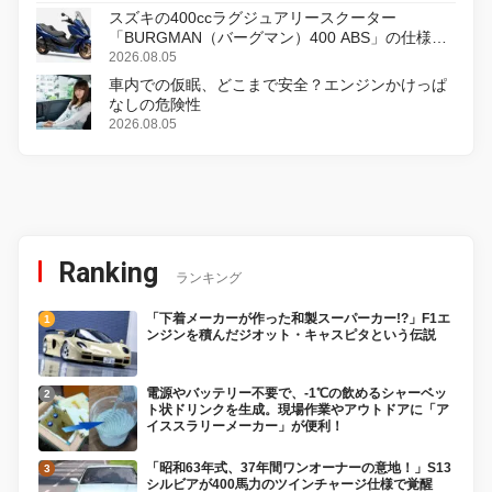
スズキの400ccラグジュアリースクーター
「BURGMAN（バーグマン）400 ABS」の仕様を
変更し、8月18日に発売
2026.08.05
車内での仮眠、どこまで安全？エンジンかけっぱ
なしの危険性
2026.08.05
Ranking
ランキング
「下着メーカーが作った和製スーパーカー!?」F1エ
ンジンを積んだジオット・キャスピタという伝説
電源やバッテリー不要で、-1℃の飲めるシャーベッ
ト状ドリンクを生成。現場作業やアウトドアに「ア
イススラリーメーカー」が便利！
「昭和63年式、37年間ワンオーナーの意地！」S13
シルビアが400馬力のツインチャージ仕様で覚醒