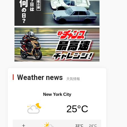
Weather news
天気情報
New York City
25°C
土
33°C
24°C