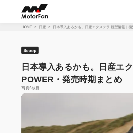
コ
ン
テ
ン
ツ
HOME
日産
日本導入あるかも。日産エクステラ 新型情報｜復活
へ
ス
キ
ッ
Scoop
プ
日本導入あるかも。日産エクス
POWER・発売時期まとめ
写真6枚目