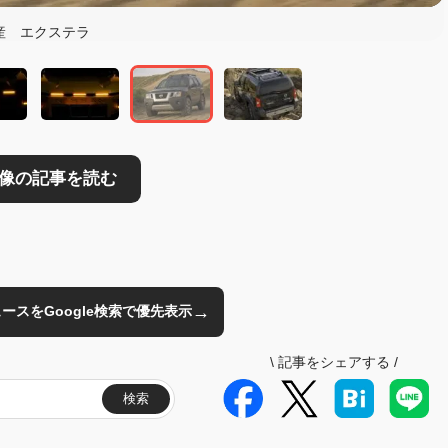
産 エクステラ
→
のニュースをGoogle検索で優先表示
\
記事をシェアする
/
検索