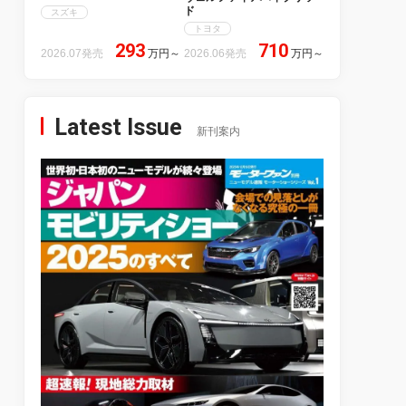
ド
スズキ
トヨタ
293
710
2026.07発売
万円
～
2026.06発売
万円
～
Latest Issue
新刊案内