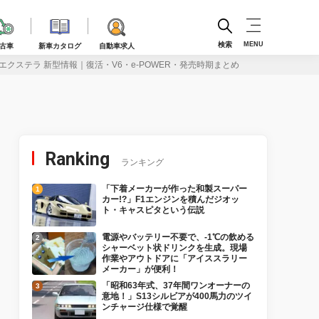
検索
MENU
古車
新車カタログ
自動車求人
クステラ 新型情報｜復活・V6・e-POWER・発売時期まとめ
Ranking
ランキング
「下着メーカーが作った和製スーパー
カー!?」F1エンジンを積んだジオッ
ト・キャスピタという伝説
電源やバッテリー不要で、-1℃の飲める
シャーベット状ドリンクを生成。現場
作業やアウトドアに「アイススラリー
メーカー」が便利！
「昭和63年式、37年間ワンオーナーの
意地！」S13シルビアが400馬力のツイ
ンチャージ仕様で覚醒