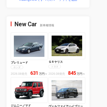
New Car
新車種情報
ＧＲヤリス
プレリュード
トヨタ
ホンダ
631
845
2026.08発売
万円
～
2026.08発売
万円
～
ジムニーノマド
ヴェルファイアハイブリッ