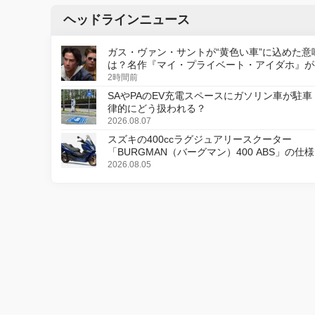
ヘッドラインニュース
ガス・ヴァン・サントが“黄色い車”に込めた意
は？名作『マイ・プライベート・アイダホ』が
デジタルリマスター版で復活
2時間前
SAやPAのEV充電スペースにガソリン車が駐車
律的にどう扱われる？
2026.08.07
スズキの400ccラグジュアリースクーター
「BURGMAN（バーグマン）400 ABS」の仕
更し、8月18日に発売
2026.08.05