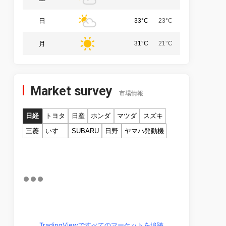
日
33°C
23°C
月
31°C
21°C
Market survey
市場情報
日経
トヨタ
日産
ホンダ
マツダ
スズキ
三菱
いすゞ
SUBARU
日野
ヤマハ発動機
TradingViewですべてのマーケットを追跡