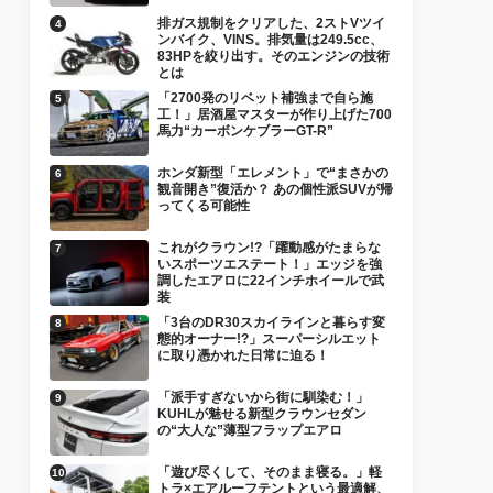
排ガス規制をクリアした、2ストVツイ
ンバイク、VINS。排気量は249.5cc、
83HPを絞り出す。そのエンジンの技術
とは
「2700発のリベット補強まで自ら施
工！」居酒屋マスターが作り上げた700
馬力“カーボンケブラーGT-R”
ホンダ新型「エレメント」で“まさかの
観音開き”復活か？ あの個性派SUVが帰
ってくる可能性
これがクラウン!?「躍動感がたまらな
いスポーツエステート！」エッジを強
調したエアロに22インチホイールで武
装
「3台のDR30スカイラインと暮らす変
態的オーナー!?」スーパーシルエット
に取り憑かれた日常に迫る！
「派手すぎないから街に馴染む！」
KUHLが魅せる新型クラウンセダン
の“大人な”薄型フラップエアロ
「遊び尽くして、そのまま寝る。」軽
トラ×エアルーフテントという最適解、