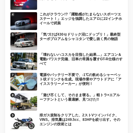
これがクラウン!?「躍動感がたまらないスポーツエ
ステート！」エッジを強調したエアロに22インチホ
イールで武装
「気づけば430セドリック沼にドップリ！」最終型
ターボブロアムをシャコタンで愛し抜く男の物語
「壊れないハコスカを目指した結果…」エアコン＆
電動パワステ完備、旧車の常識を覆すGT-R仕様のす
べて
電源やバッテリー不要で、-1℃の飲めるシャーベッ
ト状ドリンクを生成。現場作業やアウトドアに「ア
イススラリーメーカー」が便利！
「遊び尽くして、そのまま寝る。」軽トラ×エアル
ーフテントという最適解、見つけた!!
排ガス規制をクリアした、2ストVツインバイク、
VINS。排気量は249.5cc、83HPを絞り出す。その
エンジンの技術とは