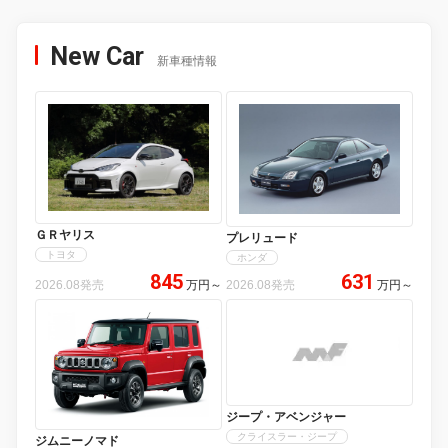
New Car
新車種情報
ＧＲヤリス
プレリュード
トヨタ
ホンダ
845
631
2026.08発売
万円
～
2026.08発売
万円
～
ジープ・アベンジャー
クライスラー・ジープ
ジムニーノマド