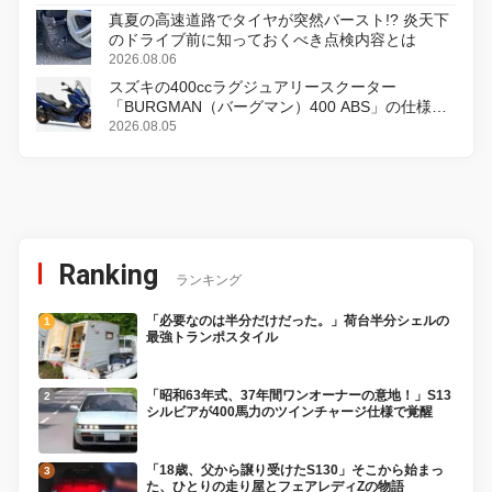
真夏の高速道路でタイヤが突然バースト!? 炎天下
のドライブ前に知っておくべき点検内容とは
2026.08.06
スズキの400ccラグジュアリースクーター
「BURGMAN（バーグマン）400 ABS」の仕様を
変更し、8月18日に発売
2026.08.05
Ranking
ランキング
「必要なのは半分だけだった。」荷台半分シェルの
最強トランポスタイル
「昭和63年式、37年間ワンオーナーの意地！」S13
シルビアが400馬力のツインチャージ仕様で覚醒
「18歳、父から譲り受けたS130」そこから始まっ
た、ひとりの走り屋とフェアレディZの物語