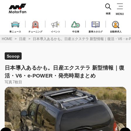
コ
ン
テ
検索
MENU
ン
ツ
へ
車ニュース
チューニング
イベント
中古車
新車カタログ
自動車求人
ス
HOME
日産
日本導入あるかも。日産エクステラ 新型情報｜復活・V6・e-
キ
ッ
プ
Scoop
日本導入あるかも。日産エクステラ 新型情報｜復
活・V6・e-POWER・発売時期まとめ
写真7枚目