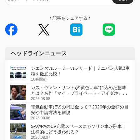
\
記事をシェアする
/
ヘッドラインニュース
シエンタvsルーミーvsフリード｜ミニバン人気3車
種を徹底比較！
16時間前
ガス・ヴァン・サントが“黄色い車”に込めた意味
とは？名作『マイ・プライベート・アイダホ』が
初のデジタルリマスター版で復活
2026.08.08
電気自動車(EV)の補助金って？2026年の金額の目
安や申請方法を解説
2026.08.08
SAやPAのEV充電スペースにガソリン車が駐車！
法律的にどう扱われる？
2026.08.07