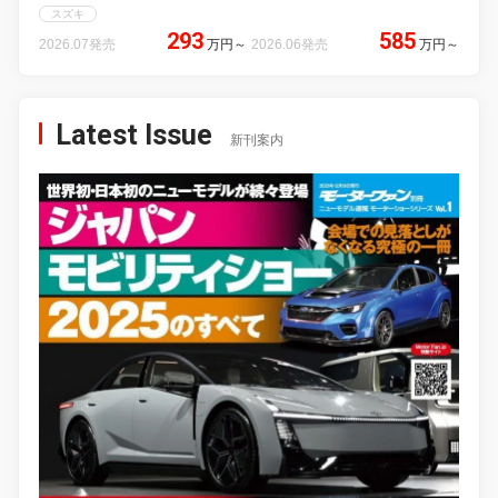
スズキ
293
585
2026.07発売
万円
～
2026.06発売
万円
～
Latest Issue
新刊案内