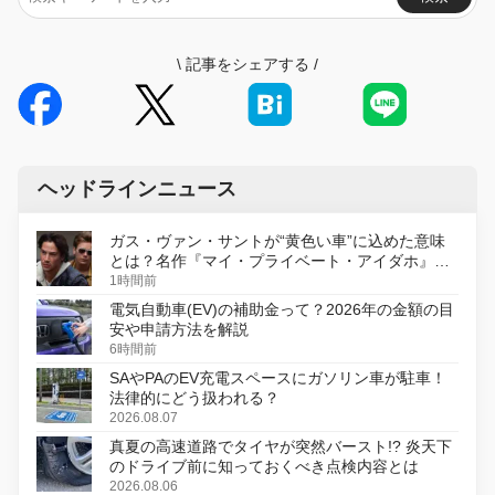
\
記事をシェアする
/
ヘッドラインニュース
ガス・ヴァン・サントが“黄色い車”に込めた意味
とは？名作『マイ・プライベート・アイダホ』が
初のデジタルリマスター版で復活
1時間前
電気自動車(EV)の補助金って？2026年の金額の目
安や申請方法を解説
6時間前
SAやPAのEV充電スペースにガソリン車が駐車！
法律的にどう扱われる？
2026.08.07
真夏の高速道路でタイヤが突然バースト!? 炎天下
のドライブ前に知っておくべき点検内容とは
2026.08.06