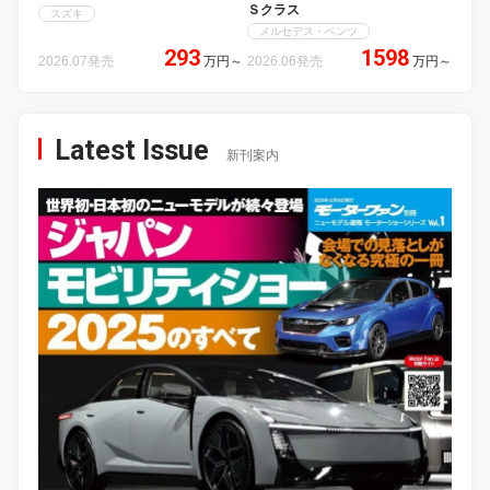
Ｓクラス
スズキ
メルセデス・ベンツ
293
1598
2026.07発売
万円
～
2026.06発売
万円
～
Latest Issue
新刊案内