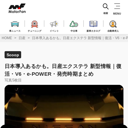
コ
ン
テ
検索
MENU
ン
ツ
へ
車ニュース
チューニング
イベント
中古車
新車カタログ
自動車求人
ス
HOME
日産
日本導入あるかも。日産エクステラ 新型情報｜復活・V6・e-
キ
ッ
プ
Scoop
日本導入あるかも。日産エクステラ 新型情報｜復
活・V6・e-POWER・発売時期まとめ
写真5枚目