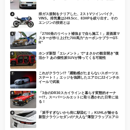
排ガス規制をクリアした、2ストVツインバイク、
VINS。排気量は249.5cc、83HPを絞り出す。その
エンジンの技術とは
「2700発のリベット補強まで自ら施工！」居酒屋マ
スターが作り上げた700馬力“カーボンケブラーGT-
R”
ホンダ新型「エレメント」で“まさかの観音開き”復
活か？ あの個性派SUVが帰ってくる可能性
これがクラウン!?「躍動感がたまらないスポーツエ
ステート！」エッジを強調したエアロに22インチホ
イールで武装
「3台のDR30スカイラインと暮らす変態的オーナ
ー!?」スーパーシルエットに取り憑かれた日常に迫
る！
「派手すぎないから街に馴染む！」KUHLが魅せる
新型クラウンセダンの“大人な”薄型フラップエアロ