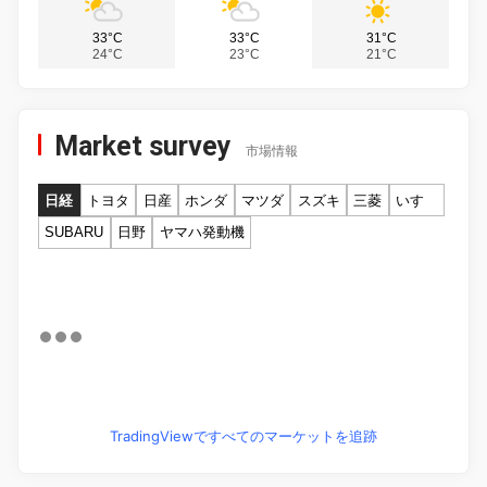
33°C
33°C
31°C
24°C
23°C
21°C
Market survey
市場情報
日経
トヨタ
日産
ホンダ
マツダ
スズキ
三菱
いすゞ
SUBARU
日野
ヤマハ発動機
TradingViewですべてのマーケットを追跡