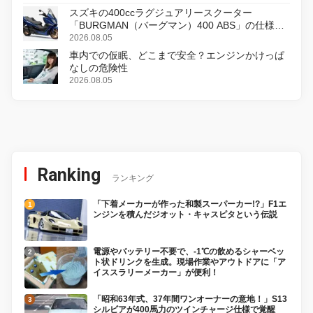
スズキの400ccラグジュアリースクーター
「BURGMAN（バーグマン）400 ABS」の仕様を
変更し、8月18日に発売
2026.08.05
車内での仮眠、どこまで安全？エンジンかけっぱ
なしの危険性
2026.08.05
Ranking
ランキング
「下着メーカーが作った和製スーパーカー!?」F1エ
ンジンを積んだジオット・キャスピタという伝説
電源やバッテリー不要で、-1℃の飲めるシャーベッ
ト状ドリンクを生成。現場作業やアウトドアに「ア
イススラリーメーカー」が便利！
「昭和63年式、37年間ワンオーナーの意地！」S13
シルビアが400馬力のツインチャージ仕様で覚醒