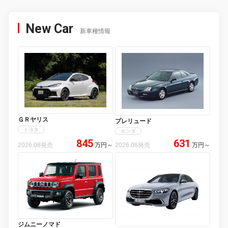
New Car
新車種情報
ＧＲヤリス
プレリュード
トヨタ
ホンダ
845
631
2026.08発売
万円
～
2026.08発売
万円
～
ジムニーノマド