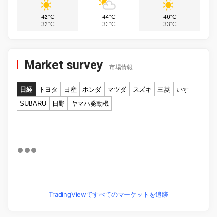
42°C
44°C
46°C
32°C
33°C
33°C
Market survey
市場情報
日経
トヨタ
日産
ホンダ
マツダ
スズキ
三菱
いすゞ
SUBARU
日野
ヤマハ発動機
TradingViewですべてのマーケットを追跡