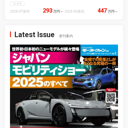
スズキ
293
447
2026.07発売
万円
～
2026.06発売
万円
～
Latest Issue
新刊案内