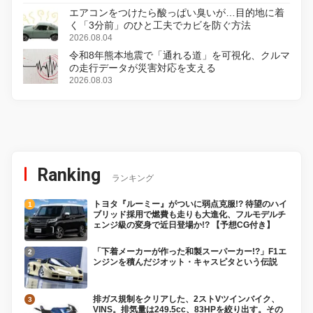
エアコンをつけたら酸っぱい臭いが…目的地に着
く「3分前」のひと工夫でカビを防ぐ方法
2026.08.04
令和8年熊本地震で「通れる道」を可視化、クルマ
の走行データが災害対応を支える
2026.08.03
Ranking
ランキング
トヨタ『ルーミー』がついに弱点克服!? 待望のハイ
ブリッド採用で燃費も走りも大進化、フルモデルチ
ェンジ級の変身で近日登場か!? 【予想CG付き】
「下着メーカーが作った和製スーパーカー!?」F1エ
ンジンを積んだジオット・キャスピタという伝説
排ガス規制をクリアした、2ストVツインバイク、
VINS。排気量は249.5cc、83HPを絞り出す。その