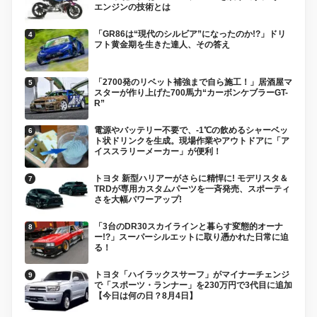
エンジンの技術とは
「GR86は“現代のシルビア”になったのか!?」ドリ
フト黄金期を生きた達人、その答え
「2700発のリベット補強まで自ら施工！」居酒屋マ
スターが作り上げた700馬力“カーボンケブラーGT-
R”
電源やバッテリー不要で、-1℃の飲めるシャーベッ
ト状ドリンクを生成。現場作業やアウトドアに「ア
イススラリーメーカー」が便利！
トヨタ 新型ハリアーがさらに精悍に! モデリスタ＆
TRDが専用カスタムパーツを一斉発売、スポーティ
さを大幅パワーアップ!
「3台のDR30スカイラインと暮らす変態的オーナ
ー!?」スーパーシルエットに取り憑かれた日常に迫
る！
トヨタ「ハイラックスサーフ」がマイナーチェンジ
で「スポーツ・ランナー」を230万円で3代目に追加
【今日は何の日？8月4日】