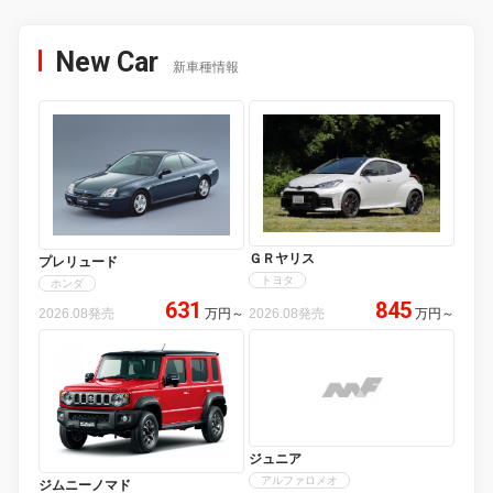
New Car
新車種情報
ＧＲヤリス
プレリュード
トヨタ
ホンダ
631
845
2026.08発売
万円
～
2026.08発売
万円
～
ジュニア
アルファロメオ
ジムニーノマド