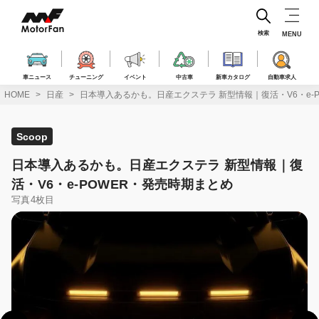
コ
ン
テ
検索
MENU
ン
ツ
へ
車ニュース
チューニング
イベント
中古車
新車カタログ
自動車求人
ス
HOME
日産
日本導入あるかも。日産エクステラ 新型情報｜復活・V6・e-
キ
ッ
プ
Scoop
日本導入あるかも。日産エクステラ 新型情報｜復
活・V6・e-POWER・発売時期まとめ
写真4枚目