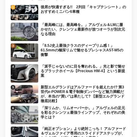
後席が快適すぎる!! 2列目「キャプテンシート」の
おすすめミニバン6車種
「最高峰には、最高峰を。」アルヴェル＆LMに履
かせたい、クレンツェ最新作が放つオーラが別次元
なる理由
「8.5J史上最強クラスのディープリム感！」
61.5mmの極深リムで魅せるプレシャスAST-M5の
衝撃
「派手じゃないのに目を奪われる。」光と影で魅せ
るブラックホイール【Precious HM-4】という新提
案
新型エルグランドはアルファードを超えたか!? 第3
世代e-POWER＆電子制御ダンパーなど魅力満載だ
が、本当の“買い”は果たして? 【新型エルグランド
徹底比較】
「深リムか、リムオーバーか。」アルヴェルの足元
を彩るクレンツェ最強ラインアップ、それぞれの美
学とは？
「純正オプション」より絶対こっち！ アルファード
＆ヴェルファイア専用のスライドドアステップが、