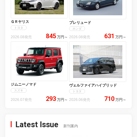
ＧＲヤリス
プレリュード
トヨタ
ホンダ
845
631
2026.08発売
万円
～
2026.08発売
万円
～
ジムニーノマド
ヴェルファイアハイブリッド
スズキ
トヨタ
293
710
2026.07発売
万円
～
2026.06発売
万円
～
Latest Issue
新刊案内