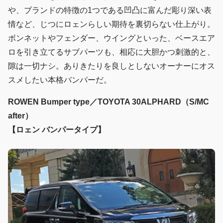
や、ブランドの特徴の1つである凹凸に富んだ彫り深い表
情など、じつにロェンらしい期待を裏切らない仕上がり。
ボンネットやフェンダー、ウイングといった、ベースエア
ロを引き立てるサブパーツも、相応に大胆かつ刺激的と、
隙は一切ナシ。ありきたりを良しとしないオーナーにオス
スメしたい本格バンパーだ。
ROWEN Bumper type／TOYOTA 30ALPHARD（S/MC
after）
【ロェン バンパータイプ】