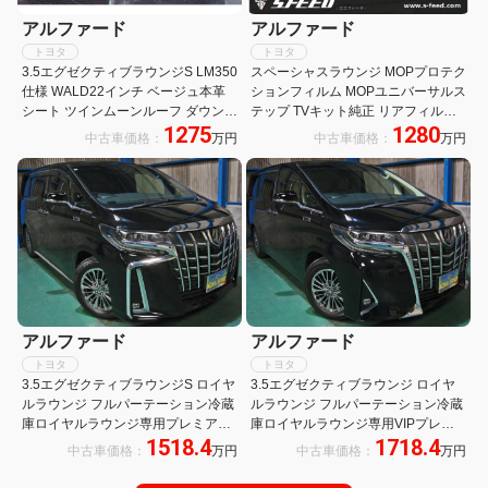
アルファード
アルファード
トヨタ
トヨタ
3.5エグゼクティブラウンジS LM350
スペーシャスラウンジ MOPプロテク
仕様 WALD22インチ ベージュ本革
ションフィルム MOPユニバーサルス
シート ツインムーンルーフ ダウンサ
テップ TVキット純正 リアフィルム
1275
1280
ス 4WD 電動リアゲート クルーズコ
サイドエンブレムイルミ 4人乗り 19
中古車価格：
万円
中古車価格：
万円
ントロール キーレス シートヒーター
インチAW
アルファード
アルファード
トヨタ
トヨタ
3.5エグゼクティブラウンジS ロイヤ
3.5エグゼクティブラウンジ ロイヤ
ルラウンジ フルパーテーション冷蔵
ルラウンジ フルパーテーション冷蔵
庫ロイヤルラウンジ専用プレミアム
庫ロイヤルラウンジ専用VIPプレミ
1518.4
1718.4
ナッパ本革リラクゼーションシート
アムナッパ本革エアシートリヤエン
中古車価格：
万円
中古車価格：
万円
前後間通話機能JBLプレミアムサウ
ターテイメント24型ディスプレイ集
ンド17SPリヤエンターテイメント
中コントロールタッチパネル前後間