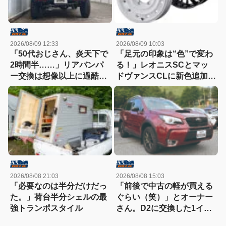
2026/08/09 12:33
2026/08/09 10:03
「50代おじさん、炎天下で
「足元の印象は“色”で変わ
2時間半……」リアバンパ
る！」レオニスSCとマッ
ー交換は想像以上に過酷だ
ドヴァンスCLに新色追加！
った
どちらも想像以上に効く
っ!!
2026/08/08 21:03
2026/08/08 15:03
「必要なのは半分だけだっ
「前後で中古の軽が買える
た。」荷台半分シェルの最
ぐらい（笑）」とオーナー
強トランポスタイル
さん。D2に交換した1イン
チアップのSJ最終型のター