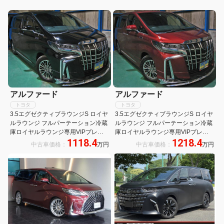
アルファード
アルファード
トヨタ
トヨタ
3.5エグゼクティブラウンジS ロイヤ
3.5エグゼクティブラウンジS ロイヤ
ルラウンジ フルパーテーション冷蔵
ルラウンジ フルパーテーション冷蔵
庫ロイヤルラウンジ専用VIPプレミ
庫ロイヤルラウンジ専用VIPプレミ
1118.4
1218.4
アムナッパ本革シートリヤエンター
アムナッパ本革シートリヤエンタテ
中古車価格：
万円
中古車価格：
万円
テイメント24型ディスプレイ集中コ
イメント24型ディスプレイ集中コン
ントロールタッチパネル前後間通話
トロールタッチパネルリラクゼーシ
リラクゼーションシステムモデリス
ョンシステム前後間通話システムモ
タエアロLED
デリスタエアロ