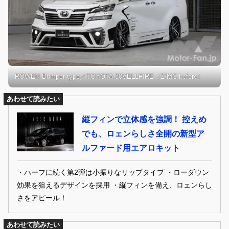
ROWEN Bumper type／TOYOTA 30VELLFIRE（Z/MC before）
あわせて読みたい
縦フィンで立体感を強調！ 控えめ
でも、ロェンらしさ全開の新型ア
ルファード用エアロキット
・ハーフに続く第2弾は小振りなリップタイプ ・ローダウン
効果を狙えるデザインを採用 ・縦フィンを備え、ロェンらし
さをアピール！
あわせて読みたい