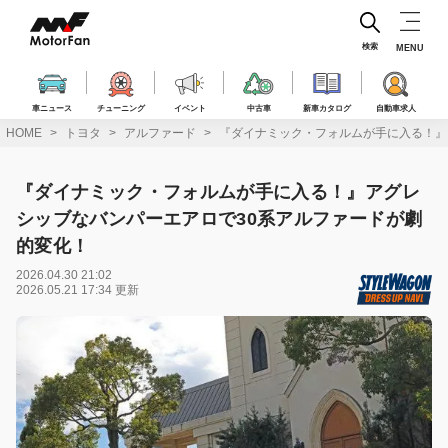
コ
ン
テ
検索
MENU
ン
ツ
へ
車ニュース
チューニング
イベント
中古車
新車カタログ
自動車求人
ス
HOME
トヨタ
アルファード
『ダイナミック・フォルムが手に入る！』
キ
ッ
プ
『ダイナミック・フォルムが手に入る！』アグレ
シッブなバンパーエアロで30系アルファードが劇
的変化！
2026.04.30 21:02
2026.05.21 17:34 更新