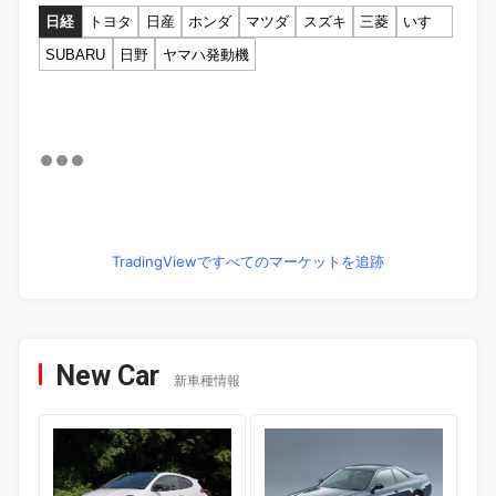
日経
トヨタ
日産
ホンダ
マツダ
スズキ
三菱
いすゞ
SUBARU
日野
ヤマハ発動機
TradingViewですべてのマーケットを追跡
New Car
新車種情報