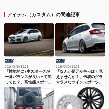
アイテム（カスタム）の関連記事
2026/08/10 15:03
2026/08/09 15:03
「性能的に7本スポークが
「なんか足元が色っぽく見
一番バランスが良いって知
えませんか？」伝統のグラ
ってた？」高性能スポーツ
マラスなツインスポーツが
車にこそ履かせたい科学が
作り出すプレミアムスポー
証明しているデザイン！
ツ！