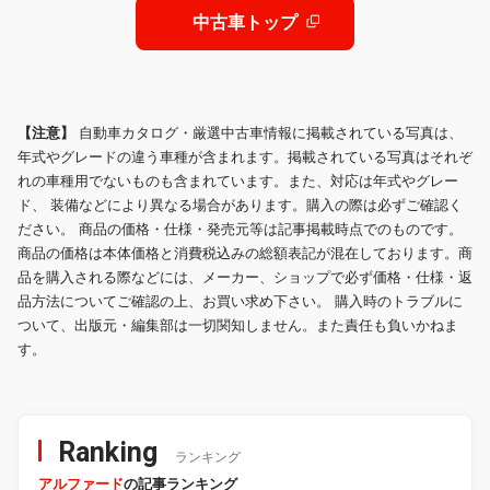
24型ディスプレイ集中コントロール
通話機能リラクゼーションシステム
中古車トップ
タッチパネル
おくだけ充電
【注意】
自動車カタログ・厳選中古車情報に掲載されている写真は、
年式やグレードの違う車種が含まれます。掲載されている写真はそれぞ
れの車種用でないものも含まれています。また、対応は年式やグレー
ド、 装備などにより異なる場合があります。購入の際は必ずご確認く
ださい。 商品の価格・仕様・発売元等は記事掲載時点でのものです。
商品の価格は本体価格と消費税込みの総額表記が混在しております。商
品を購入される際などには、メーカー、ショップで必ず価格・仕様・返
品方法についてご確認の上、お買い求め下さい。 購入時のトラブルに
ついて、出版元・編集部は一切関知しません。また責任も負いかねま
す。
Ranking
ランキング
アルファード
の記事ランキング