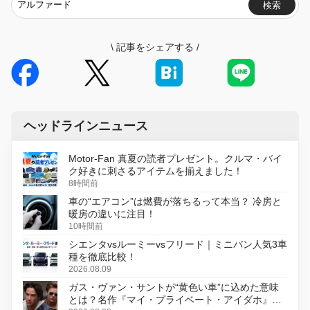
検索
\
記事をシェアする
/
ヘッドラインニュース
Motor-Fan 真夏の読者プレゼント。クルマ・バイ
ク好きに刺さるアイテムを揃えました！
8時間前
車の“エアコン”は燃費が落ちるって本当？ 冷房と
暖房の違いに注目！
10時間前
シエンタvsルーミーvsフリード｜ミニバン人気3車
種を徹底比較！
2026.08.09
ガス・ヴァン・サントが“黄色い車”に込めた意味
とは？名作『マイ・プライベート・アイダホ』が