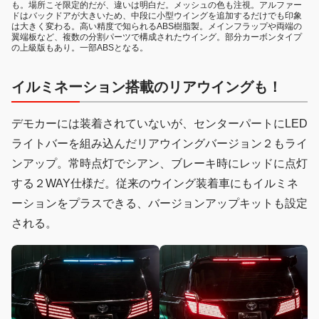
も。場所こそ限定的だが、違いは明白だ。メッシュの色も注視。アルファー
ドはバックドアが大きいため、中段に小型ウイングを追加するだけでも印象
は大きく変わる。高い精度で知られるABS樹脂製。メインフラップや両端の
翼端板など、複数の分割パーツで構成されたウイング。部分カーボンタイプ
の上級版もあり。一部ABSとなる。
イルミネーション搭載のリアウイングも！
デモカーには装着されていないが、センターパートにLED
ライトバーを組み込んだリアウイングバージョン２もライ
ンアップ。常時点灯でシアン、ブレーキ時にレッドに点灯
する２WAY仕様だ。従来のウイング装着車にもイルミネ
ーションをプラスできる、バージョンアップキットも設定
される。