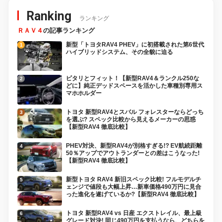
Ranking
ランキング
ＲＡＶ４
の記事ランキング
新型「トヨタRAV4 PHEV」に初搭載された第6世代
ハイブリッドシステム、その全貌に迫る
ピタリとフィット！【新型RAV4＆ランクル250な
どに】純正デッドスペースを活かした車種別専用ス
マホホルダー
トヨタ 新型RAV4とスバル フォレスターならどっち
を選ぶ? スペック比較から見えるメーカーの思惑
【新型RAV4 徹底比較】
PHEV対決、新型RAV4が別格すぎる!? EV航続距離
50％アップでアウトランダーとの差はこうなった!
【新型RAV4 徹底比較】
新型トヨタ RAV4 新旧スペック比較! フルモデルチ
ェンジで値段も大幅上昇…新車価格490万円に見合
った進化を遂げているか?【新型RAV4 徹底比較】
トヨタ 新型RAV4 vs 日産 エクストレイル、最上級
グレード対決! 同じ490万円を支払うなら、どちらを