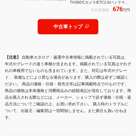
TV/360℃カメラ/ETC2.0/パノラマム
676
ーンルーフ/20インチホイール/スペ
中古車価格：
万円
アタイヤ/登録済未使用車
中古車トップ
【注意】
自動車カタログ・厳選中古車情報に掲載されている写真は、
年式やグレードの違う車種が含まれます。掲載されている写真はそれぞ
れの車種用でないものも含まれています。また、対応は年式やグレー
ド、 装備などにより異なる場合があります。購入の際は必ずご確認く
ださい。 商品の価格・仕様・発売元等は記事掲載時点でのものです。
商品の価格は本体価格と消費税込みの総額表記が混在しております。商
品を購入される際などには、メーカー、ショップで必ず価格・仕様・返
品方法についてご確認の上、お買い求め下さい。 購入時のトラブルに
ついて、出版元・編集部は一切関知しません。また責任も負いかねま
す。