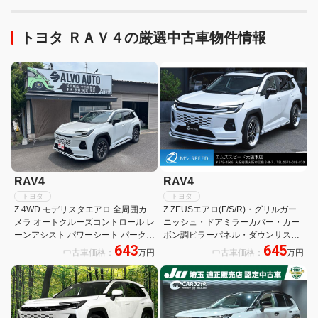
トヨタ ＲＡＶ４の厳選中古車物件情報
RAV4
RAV4
トヨタ
トヨタ
Z 4WD モデリスタエアロ 全周囲カ
Z ZEUSエアロ(F/S/R)・グリルガー
メラ オートクルーズコントロール レ
ニッシュ・ドアミラーカバー・カー
ーンアシスト パワーシート パークア
ボン調ピラーパネル・ダウンサス・
643
645
シスト 衝突被害軽減システム サンル
22インチAW・パノラマルーフ・ト
中古車価格：
万円
中古車価格：
万円
ーフ オートライト LEDヘッドランプ
ヨタチームメイト(アドバンスドドラ
電動リアゲート
イブ)・ITSコネクト