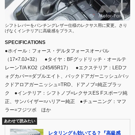
シフトレバーをパンチングレザー仕様のレクサス用に変更。さり
げなくインテリアに高級感をプラス。
SPECIFICATIONS
●ホイール：フォース・デルタフォースオーバル
（17×7.0J+32） ●タイヤ：BFグッドリッチ・オールテ
レーンT/A KO2（245/65R17） ●エクステリア：LEDフ
ォグカバー=ダブルエイト、バックドアガーニッシュ/バッ
クドアロアガーニッシュ=TRD、ドアノブ=純正ブラッ
ク ●インテリア：シフトノブ=レクサスES Fスポーツ純
正、サンバイザー=ハリアー純正 ●チューニング：マフ
ラー=フジツボ ほか
あわせて読みたい
レタリングも効いてる？『高級感