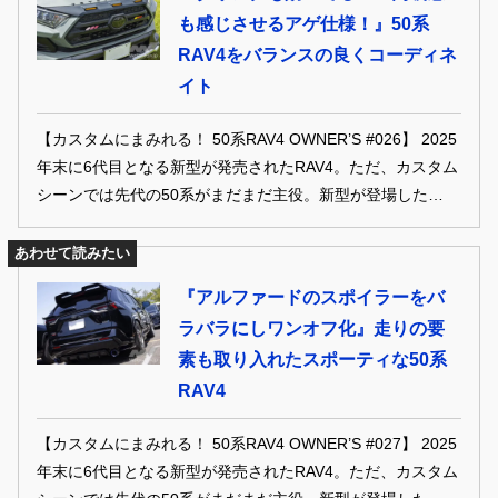
も感じさせるアゲ仕様！』50系
RAV4をバランスの良くコーディネ
イト
【カスタムにまみれる！ 50系RAV4 OWNER’S #026】 2025
年末に6代目となる新型が発売されたRAV4。ただ、カスタム
シーンでは先代の50系がまだまだ主役。新型が登場したこと
もあり、これから中古も狙い目になってくるはず。カスタム
パーツも潤沢だし、これからイジってみるというのも大いに
あわせて読みたい
アリでは？ ということで、カスタムの参考にすべき、過去
『アルファードのスポイラーをバ
に誌面に登場した50系RAV4オーナー達の愛車を振り返って
ラバラにしワンオフ化』走りの要
みよう。 ※本記事は2023年発刊『STYLE RV VOL.170 トヨ
素も取り入れたスポーティな50系
タ RAV4 No.4』の記事を再編集したものです。
RAV4
【カスタムにまみれる！ 50系RAV4 OWNER’S #027】 2025
年末に6代目となる新型が発売されたRAV4。ただ、カスタム