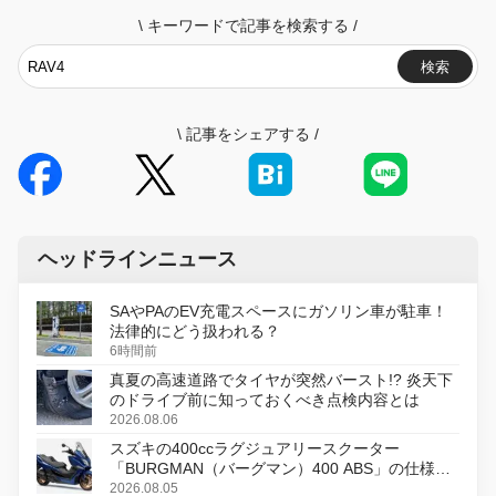
\
キーワードで記事を検索する
/
検索
\
記事をシェアする
/
ヘッドラインニュース
SAやPAのEV充電スペースにガソリン車が駐車！
法律的にどう扱われる？
6時間前
真夏の高速道路でタイヤが突然バースト!? 炎天下
のドライブ前に知っておくべき点検内容とは
2026.08.06
スズキの400ccラグジュアリースクーター
「BURGMAN（バーグマン）400 ABS」の仕様を
変更し、8月18日に発売
2026.08.05