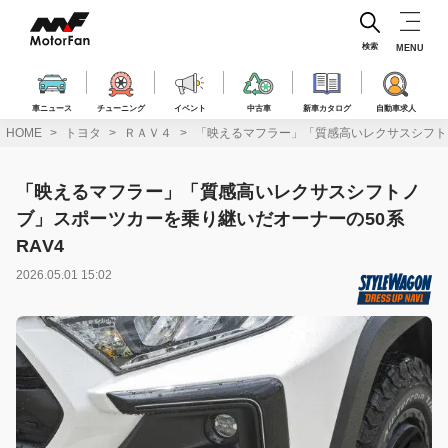
コ
ン
テ
検索
MENU
ン
ツ
へ
車ニュース
チューニング
イベント
中古車
新車カタログ
自動車求人
ス
HOME
トヨタ
ＲＡＶ４
「映えるマフラー」「質感高いレクサスシフトノ
キ
ッ
プ
「映えるマフラー」「質感高いレクサスシフトノ
ブ」スポーツカーを乗り継いだオーナーの50系
RAV4
2026.05.01 15:02