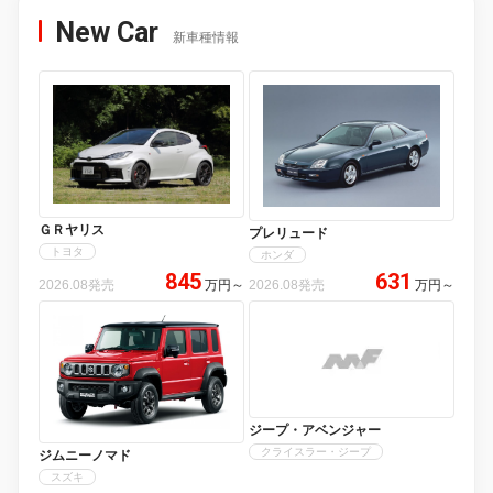
New Car
新車種情報
ＧＲヤリス
プレリュード
トヨタ
ホンダ
845
631
2026.08発売
万円
～
2026.08発売
万円
～
ジープ・アベンジャー
クライスラー・ジープ
ジムニーノマド
スズキ