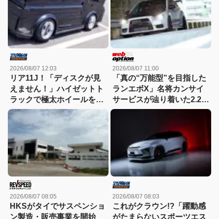
2026/08/07 12:03
2026/08/07 11:00
リア11J！「ディスクが見
「真の“万能型”を目指した
えません！」ハイゼットト
ランエボX」名将カンサイ
ラックで極太ホイールを履
サービスが辿り着いた2.2L
きこなす！
仕様を紐解く
2026/08/07 08:05
2026/08/07 08:03
HKSがタイでサスペンショ
これがクラウン!?「躍動感
ン製造・販売事業を開始
がたまらないスポーツエス