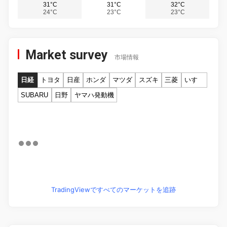
31°C
31°C
32°C
24°C
23°C
23°C
Market survey
市場情報
日経
トヨタ
日産
ホンダ
マツダ
スズキ
三菱
いすゞ
SUBARU
日野
ヤマハ発動機
TradingViewですべてのマーケットを追跡