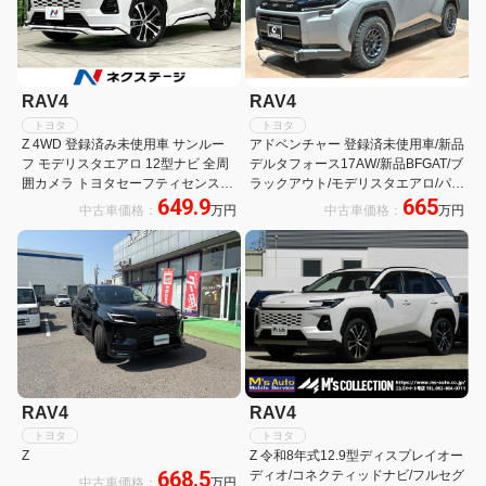
RAV4
RAV4
トヨタ
トヨタ
Z 4WD 登録済み未使用車 サンルー
アドベンチャー 登録済未使用車/新品
フ モデリスタエアロ 12型ナビ 全周
デルタフォース17AW/新品BFGAT/ブ
囲カメラ トヨタセーフティセンス
ラックアウト/モデリスタエアロ/パノ
649.9
665
BSM デジタルインナーミラー メモ
ラマムーンルーフ/全方位/ドラレ
中古車価格：
万円
中古車価格：
万円
リー付パワーシート パークアシスト
コ/ETC2.0/パワーバックドア/ITSコ
ETC2.0
ネクト/12.9インチナビ
RAV4
RAV4
トヨタ
トヨタ
Z
Z 令和8年式12.9型ディスプレイオー
668.5
ディオ/コネクティッドナビ/フルセグ
中古車価格：
万円