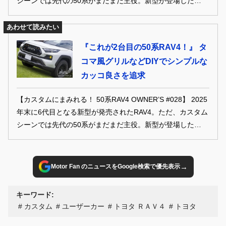
シーンでは先代の50系がまだまだ主役。新型が登場したこと
もあり、これから中古も狙い目になってくるはず。カスタム
パーツも潤沢だし、これからイジってみるというのも大いに
あわせて読みたい
アリでは？ ということで、カスタムの参考にすべき、過去
『これが2台目の50系RAV4！』 タ
に誌面に登場した50系RAV4オーナー達の愛車を振り返って
コマ風グリルなどDIYでシンプルな
みよう。 ※本記事は2023年発刊『STYLE RV VOL.170 トヨ
カッコ良さを追求
タ RAV4 No.4』の記事を再編集したものです。
【カスタムにまみれる！ 50系RAV4 OWNER’S #028】 2025
年末に6代目となる新型が発売されたRAV4。ただ、カスタム
シーンでは先代の50系がまだまだ主役。新型が登場したこと
もあり、これから中古も狙い目になってくるはず。カスタム
パーツも潤沢だし、これからイジってみるというのも大いに
アリでは？ ということで、カスタムの参考にすべき、過去
→
Motor Fan のニュースをGoogle検索で優先表示
に誌面に登場した50系RAV4オーナー達の愛車を振り返って
みよう。 ※本記事は2023年発刊『STYLE RV VOL.170 トヨ
キーワード:
タ RAV4 No.4』の記事を再編集したものです。
カスタム
ユーザーカー
トヨタ ＲＡＶ４
トヨタ