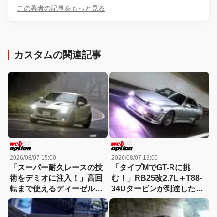
この著者の記事をもっと見る
カスタムの関連記事
2026/08/07 15:00
2026/08/07 13:00
「スーパー耐久レースの技
「タイプMでGT-Rに挑
術をデミオに注入！」高回
む！」RB25改2.7L＋T88-
転まで使えるディーゼルタ
34Dタービンが到達した
ーボ仕様が熱い!!
300km/hの領域