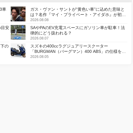
3車
ガス・ヴァン・サントが“黄色い車”に込めた意味と
は？名作『マイ・プライベート・アイダホ』が初の
デジタルリマスター版で復活
2026.08.08
の目安
SAやPAのEV充電スペースにガソリン車が駐車！法
律的にどう扱われる？
2026.08.07
天下の
スズキの400ccラグジュアリースクーター
「BURGMAN（バーグマン）400 ABS」の仕様を変
更し、8月18日に発売
2026.08.05