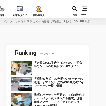
検索
MENU
古車
新車カタログ
自動車求人
レイルついに来た！ 前倒しで年内発売の可能性！3世代e-POWERを搭載
Ranking
ランキング
「必要なのは半分だけだった。」荷台
半分シェルの最強トランポスタイル
「昭和63年式、37年間ワンオーナーの
意地！」S13シルビアが400馬力のツイ
ンチャージ仕様で覚醒
電源やバッテリー不要で、-1℃の飲める
シャーベット状ドリンクを生成。現場
作業やアウトドアに「アイススラリー
メーカー」が便利！