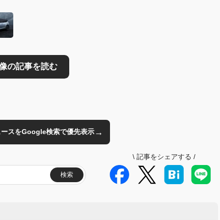
→
のニュースをGoogle検索で優先表示
\
記事をシェアする
/
検索