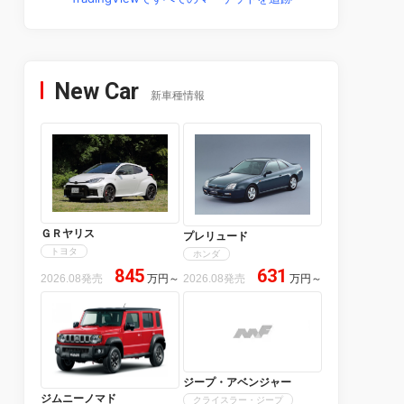
New Car
新車種情報
ＧＲヤリス
プレリュード
トヨタ
ホンダ
845
631
2026.08発売
万円
～
2026.08発売
万円
～
ジープ・アベンジャー
ジムニーノマド
クライスラー・ジープ