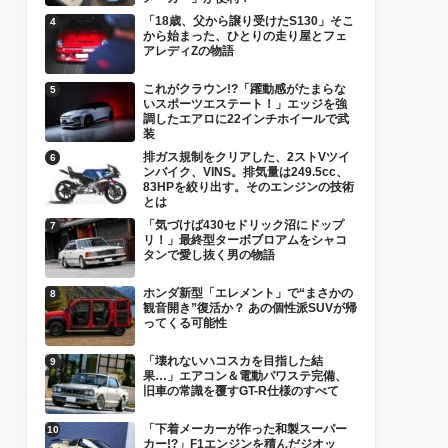
「18歳、父から譲り受けたS130」そこ
から始まった、ひとりの走り屋とフェ
アレディZの物語
これがクラウン!?「躍動感がたまらな
いスポーツエステート！」エッジを強
調したエアロに22インチホイールで武
装
排ガス規制をクリアした、2ストVツイ
ンバイク、VINS。排気量は249.5cc、
83HPを絞り出す。そのエンジンの技術
とは
「気づけば430セドリック沼にドップ
リ！」最終型ターボブロアムをシャコ
タンで愛し抜く男の物語
ホンダ新型「エレメント」で“まさかの
観音開き”復活か？ あの個性派SUVが帰
ってくる可能性
「壊れないハコスカを目指した結
果…」エアコン＆電動パワステ完備、
旧車の常識を覆すGT-R仕様のすべて
「下着メーカーが作った和製スーパー
カー!?」F1エンジンを積んだジオッ