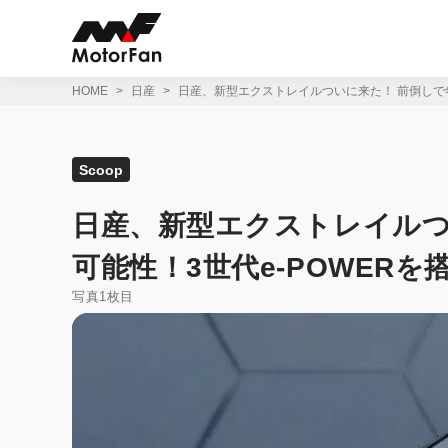
コ
ン
テ
ン
ツ
HOME
日産
日産、新型エクストレイルついに来た！ 前倒しで年
へ
ス
キ
ッ
Scoop
プ
日産、新型エクストレイルつ
可能性！3世代e-POWERを
写真1枚目