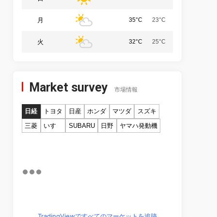
月
35°C
23°C
火
32°C
25°C
Market survey
市場情報
日経
トヨタ
日産
ホンダ
マツダ
スズキ
三菱
いすゞ
SUBARU
日野
ヤマハ発動機
TradingViewですべてのマーケットを追跡