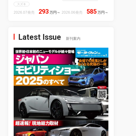
スズキ
293
585
2026.07発売
万円
～
2026.06発売
万円
～
Latest Issue
新刊案内