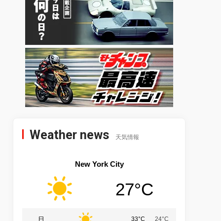
Weather news
天気情報
New York City
27°C
日
33°C
24°C