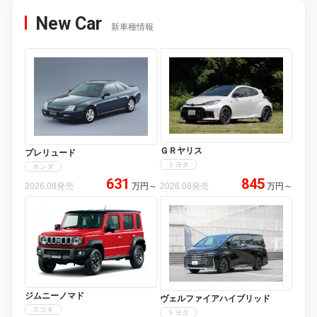
New Car
新車種情報
ＧＲヤリス
プレリュード
トヨタ
ホンダ
631
845
2026.08発売
万円
～
2026.08発売
万円
～
ジムニーノマド
ヴェルファイアハイブリッド
スズキ
トヨタ