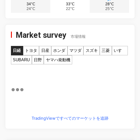
34°C
33°C
28°C
24°C
22°C
25°C
Market survey
市場情報
日経
トヨタ
日産
ホンダ
マツダ
スズキ
三菱
いすゞ
SUBARU
日野
ヤマハ発動機
TradingViewですべてのマーケットを追跡