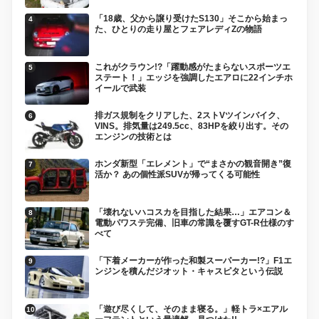
「18歳、父から譲り受けたS130」そこから始まっ
た、ひとりの走り屋とフェアレディZの物語
これがクラウン!?「躍動感がたまらないスポーツエ
ステート！」エッジを強調したエアロに22インチホ
イールで武装
排ガス規制をクリアした、2ストVツインバイク、
VINS。排気量は249.5cc、83HPを絞り出す。その
エンジンの技術とは
ホンダ新型「エレメント」で“まさかの観音開き”復
活か？ あの個性派SUVが帰ってくる可能性
「壊れないハコスカを目指した結果…」エアコン＆
電動パワステ完備、旧車の常識を覆すGT-R仕様のす
べて
「下着メーカーが作った和製スーパーカー!?」F1エ
ンジンを積んだジオット・キャスピタという伝説
「遊び尽くして、そのまま寝る。」軽トラ×エアル