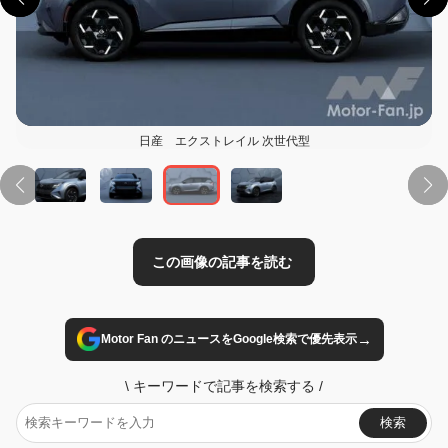
日産 エクストレイル 次世代型
この画像の記事を読む
→
Motor Fan のニュースをGoogle検索で優先表示
\
キーワードで記事を検索する
/
検索