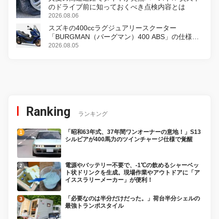
のドライブ前に知っておくべき点検内容とは
2026.08.06
スズキの400ccラグジュアリースクーター
「BURGMAN（バーグマン）400 ABS」の仕様を
変更し、8月18日に発売
2026.08.05
Ranking
ランキング
「昭和63年式、37年間ワンオーナーの意地！」S13
シルビアが400馬力のツインチャージ仕様で覚醒
電源やバッテリー不要で、-1℃の飲めるシャーベッ
ト状ドリンクを生成。現場作業やアウトドアに「ア
イススラリーメーカー」が便利！
「必要なのは半分だけだった。」荷台半分シェルの
最強トランポスタイル