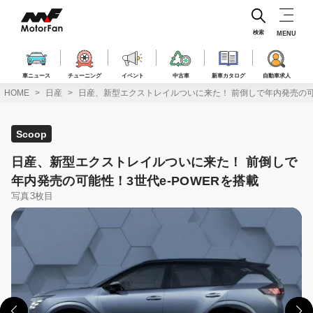
コ
ン
テ
検索
MENU
ン
ツ
へ
車ニュース
チューニング
イベント
中古車
新車カタログ
自動車求人
ス
HOME
日産
日産、新型エクストレイルついに来た！ 前倒しで年内発売の可能
キ
ッ
プ
Scoop
日産、新型エクストレイルついに来た！ 前倒しで
年内発売の可能性！3世代e-POWERを搭載
写真3枚目