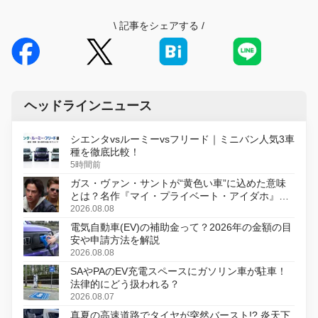
\
記事をシェアする
/
ヘッドラインニュース
シエンタvsルーミーvsフリード｜ミニバン人気3車
種を徹底比較！
5時間前
ガス・ヴァン・サントが“黄色い車”に込めた意味
とは？名作『マイ・プライベート・アイダホ』が
初のデジタルリマスター版で復活
2026.08.08
電気自動車(EV)の補助金って？2026年の金額の目
安や申請方法を解説
2026.08.08
SAやPAのEV充電スペースにガソリン車が駐車！
法律的にどう扱われる？
2026.08.07
真夏の高速道路でタイヤが突然バースト!? 炎天下