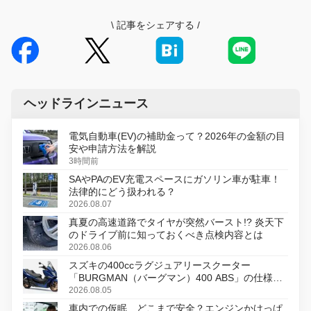
\
記事をシェアする
/
ヘッドラインニュース
電気自動車(EV)の補助金って？2026年の金額の目
安や申請方法を解説
3時間前
SAやPAのEV充電スペースにガソリン車が駐車！
法律的にどう扱われる？
2026.08.07
真夏の高速道路でタイヤが突然バースト!? 炎天下
のドライブ前に知っておくべき点検内容とは
2026.08.06
スズキの400ccラグジュアリースクーター
「BURGMAN（バーグマン）400 ABS」の仕様を
変更し、8月18日に発売
2026.08.05
車内での仮眠、どこまで安全？エンジンかけっぱ