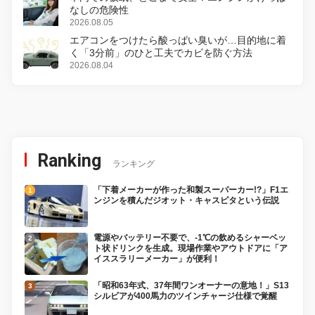
なしの危険性
2026.08.05
エアコンをつけたら酸っぱい臭いが…目的地に着
く「3分前」のひと工夫でカビを防ぐ方法
2026.08.04
Ranking
ランキング
「下着メーカーが作った和製スーパーカー!?」F1エ
ンジンを積んだジオット・キャスピタという伝説
電源やバッテリー不要で、-1℃の飲めるシャーベッ
ト状ドリンクを生成。現場作業やアウトドアに「ア
イススラリーメーカー」が便利！
「昭和63年式、37年間ワンオーナーの意地！」S13
シルビアが400馬力のツインチャージ仕様で覚醒