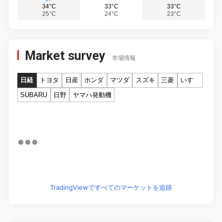
34°C
33°C
33°C
25°C
24°C
23°C
Market survey
市場情報
日経
トヨタ
日産
ホンダ
マツダ
スズキ
三菱
いすゞ
SUBARU
日野
ヤマハ発動機
TradingViewですべてのマーケットを追跡