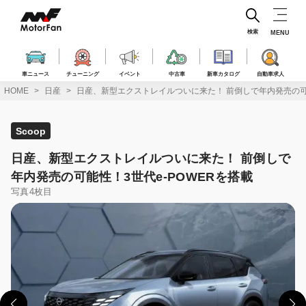
コ
ン
テ
検索
MENU
ン
ツ
へ
車ニュース
チューニング
イベント
中古車
新車カタログ
自動車求人
ス
HOME
日産
日産、新型エクストレイルついに来た！ 前倒しで年内発売の可能
キ
ッ
プ
Scoop
日産、新型エクストレイルついに来た！ 前倒しで
年内発売の可能性！3世代e-POWERを搭載
写真4枚目