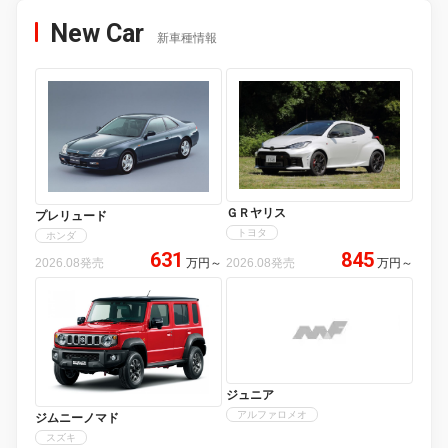
New Car
新車種情報
ＧＲヤリス
プレリュード
トヨタ
ホンダ
631
845
2026.08発売
万円
～
2026.08発売
万円
～
ジュニア
アルファロメオ
ジムニーノマド
スズキ