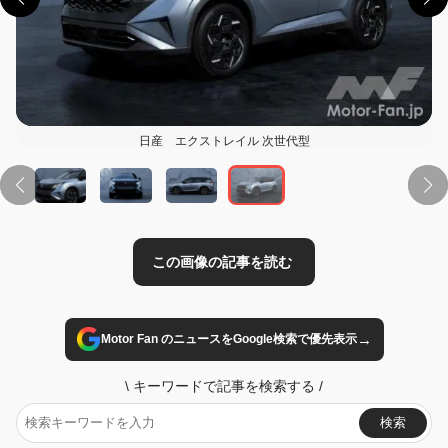
日産 エクストレイル 次世代型
この画像の記事を読む
→
Motor Fan のニュースをGoogle検索で優先表示
\
キーワードで記事を検索する
/
検索