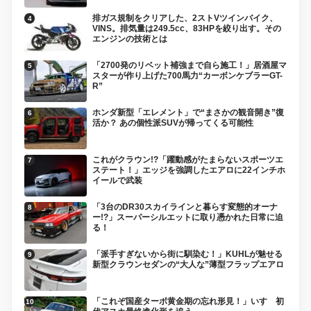
排ガス規制をクリアした、2ストVツインバイク、
VINS。排気量は249.5cc、83HPを絞り出す。その
エンジンの技術とは
「2700発のリベット補強まで自ら施工！」居酒屋マ
スターが作り上げた700馬力“カーボンケブラーGT-
R”
ホンダ新型「エレメント」で“まさかの観音開き”復
活か？ あの個性派SUVが帰ってくる可能性
これがクラウン!?「躍動感がたまらないスポーツエ
ステート！」エッジを強調したエアロに22インチホ
イールで武装
「3台のDR30スカイラインと暮らす変態的オーナ
ー!?」スーパーシルエットに取り憑かれた日常に迫
る！
「派手すぎないから街に馴染む！」KUHLが魅せる
新型クラウンセダンの“大人な”薄型フラップエアロ
「これぞ国産ターボ黄金期の忘れ形見！」いすゞ初