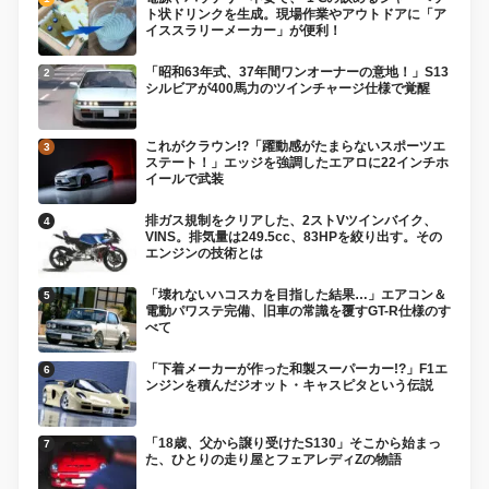
ト状ドリンクを生成。現場作業やアウトドアに「ア
イススラリーメーカー」が便利！
「昭和63年式、37年間ワンオーナーの意地！」S13
シルビアが400馬力のツインチャージ仕様で覚醒
これがクラウン!?「躍動感がたまらないスポーツエ
ステート！」エッジを強調したエアロに22インチホ
イールで武装
排ガス規制をクリアした、2ストVツインバイク、
VINS。排気量は249.5cc、83HPを絞り出す。その
エンジンの技術とは
「壊れないハコスカを目指した結果…」エアコン＆
電動パワステ完備、旧車の常識を覆すGT-R仕様のす
べて
「下着メーカーが作った和製スーパーカー!?」F1エ
ンジンを積んだジオット・キャスピタという伝説
「18歳、父から譲り受けたS130」そこから始まっ
た、ひとりの走り屋とフェアレディZの物語