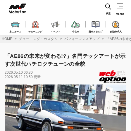
コ
ン
テ
検索
MENU
ン
ツ
へ
車ニュース
チューニング
イベント
中古車
新車カタログ
自動車求人
ス
HOME
チューニング・カスタム
パフォーマンスアップ
「AE86の未
キ
ッ
プ
「AE86の未来が変わる!?」名門テックアートが示
す次世代ハチロクチューンの全貌
2026.05.10 06:30
2026.05.11 10:50 更新