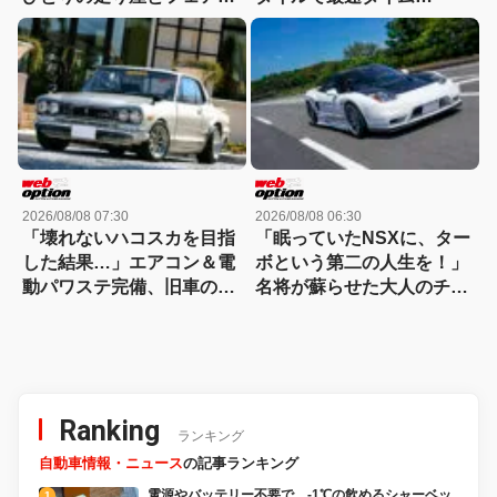
ディZの物語
Playbackチューニングヒー
ローズ
2026/08/08 07:30
2026/08/08 06:30
「壊れないハコスカを目指
「眠っていたNSXに、ター
した結果…」エアコン＆電
ボという第二の人生を！」
動パワステ完備、旧車の常
名将が蘇らせた大人のチュ
識を覆すGT-R仕様のすべて
ーンドに迫る
Ranking
ランキング
自動車情報・ニュース
の記事ランキング
電源やバッテリー不要で、-1℃の飲めるシャーベッ