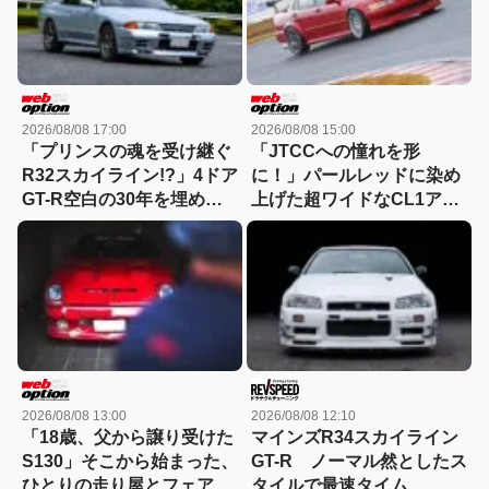
2026/08/08 17:00
2026/08/08 15:00
「プリンスの魂を受け継ぐ
「JTCCへの憧れを形
R32スカイライン!?」4ドア
に！」パールレッドに染め
GT-R空白の30年を埋めた
上げた超ワイドなCL1アコ
『GTB-4』という存在
ードユーロRの美学
2026/08/08 13:00
2026/08/08 12:10
「18歳、父から譲り受けた
マインズR34スカイライン
S130」そこから始まった、
GT-R ノーマル然としたス
ひとりの走り屋とフェアレ
タイルで最速タイム