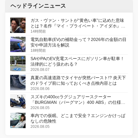
ヘッドラインニュース
ガス・ヴァン・サントが“黄色い車”に込めた意味
とは？名作『マイ・プライベート・アイダホ』が
初のデジタルリマスター版で復活
14時間前
電気自動車(EV)の補助金って？2026年の金額の目
安や申請方法を解説
18時間前
SAやPAのEV充電スペースにガソリン車が駐車！
法律的にどう扱われる？
2026.08.07
真夏の高速道路でタイヤが突然バースト!? 炎天下
のドライブ前に知っておくべき点検内容とは
2026.08.06
スズキの400ccラグジュアリースクーター
「BURGMAN（バーグマン）400 ABS」の仕様を
変更し、8月18日に発売
2026.08.05
車内での仮眠、どこまで安全？エンジンかけっぱ
なしの危険性
2026.08.05