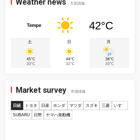
Weather news
天気情報
42°C
Tempe
土
日
月
45°C
44°C
38°C
33°C
32°C
33°C
Market survey
市場情報
日経
トヨタ
日産
ホンダ
マツダ
スズキ
三菱
いすゞ
SUBARU
日野
ヤマハ発動機