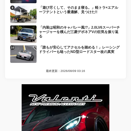
「遊び尽くして、そのまま寝る。」軽トラ×エアル
ーフテントという最適解、見つけた!!
「内装は昭和のキャバレー風!?」2.0LV6スーパーチ
ャージャーを積んだ三菱デボネアVの狂気を振り返
る
「誰もが安心してアクセルを踏める！」レーシング
ドライバーも唸ったND型ロードスター改の真実
最終更新：2026/08/09 03:16