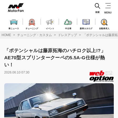
コ
ン
テ
検索
MENU
ン
ツ
へ
車ニュース
チューニング
イベント
中古車
新車カタログ
自動車求人
ス
HOME
チューニング・カスタム
ドレスアップ
「ポテンシャルは藤原拓海
キ
ッ
プ
「ポテンシャルは藤原拓海のハチロク以上!?」
AE70型スプリンタークーペの5.5A-G仕様が熱
い！
2026.06.10 07:30