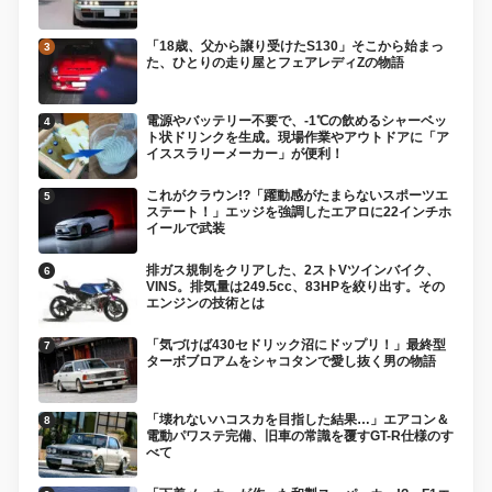
「18歳、父から譲り受けたS130」そこから始まっ
た、ひとりの走り屋とフェアレディZの物語
電源やバッテリー不要で、-1℃の飲めるシャーベッ
ト状ドリンクを生成。現場作業やアウトドアに「ア
イススラリーメーカー」が便利！
これがクラウン!?「躍動感がたまらないスポーツエ
ステート！」エッジを強調したエアロに22インチホ
イールで武装
排ガス規制をクリアした、2ストVツインバイク、
VINS。排気量は249.5cc、83HPを絞り出す。その
エンジンの技術とは
「気づけば430セドリック沼にドップリ！」最終型
ターボブロアムをシャコタンで愛し抜く男の物語
「壊れないハコスカを目指した結果…」エアコン＆
電動パワステ完備、旧車の常識を覆すGT-R仕様のす
べて