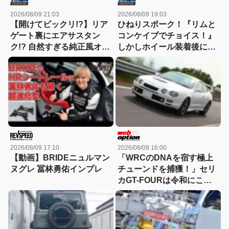
2026/08/09 21:03
2026/08/09 19:03
【開けてビックリ!?】リア
ひねりスポーク！『リムと
ゲート裏にエアサスタン
コンケイブでチョイス！』
ク!? 自然すぎる純正風オバ
しかしホイール装着後にリ
フェンとキャンディレッド
アアームを投入した結果、
の目元で魅せるRB1オデッ
ツラ具合があまくなってし
セイが凄すぎる！
まうという事態に！
2026/08/09 17:10
2026/08/09 16:00
【動画】BRIDEニュルマン
「WRCのDNAを宿す極上
ヌグレ 冨林勇佑インプレ
チューンドを捕獲！」セリ
カGT-FOURは令和にこそ
刺さる逸材だ