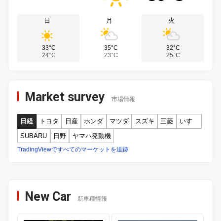
日
月
火
33°C
35°C
32°C
24°C
23°C
25°C
Market survey
市場情報
日経
トヨタ
日産
ホンダ
マツダ
スズキ
三菱
いすゞ
SUBARU
日野
ヤマハ発動機
TradingViewですべてのマーケットを追跡
New Car
新車種情報