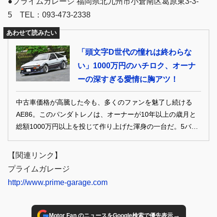
●プライムガレージ 福岡県北九州市小倉南区葛原東3-3-
5 TEL：093-473-2338
あわせて読みたい
「頭文字D世代の憧れは終わらな
い」1000万円のハチロク、オーナ
ーの深すぎる愛情に胸アツ！
中古車価格が高騰した今も、多くのファンを魅了し続ける
AE86。このパンダトレノは、オーナーが10年以上の歳月と
総額1000万円以上を投じて作り上げた渾身の一台だ。5バル
ブ4A-G換装から足回り、ブレーキ、電動パワステ化まで抜
かりなし。令和を生きるAE86の完成形とも呼べる仕上がり
【関連リンク】
に迫る。
プライムガレージ
http://www.prime-garage.com
→
Motor Fan のニュースをGoogle検索で優先表示