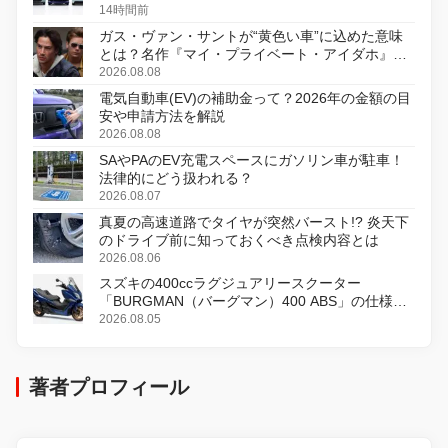
14時間前
ガス・ヴァン・サントが“黄色い車”に込めた意味
とは？名作『マイ・プライベート・アイダホ』が
初のデジタルリマスター版で復活
2026.08.08
電気自動車(EV)の補助金って？2026年の金額の目
安や申請方法を解説
2026.08.08
SAやPAのEV充電スペースにガソリン車が駐車！
法律的にどう扱われる？
2026.08.07
真夏の高速道路でタイヤが突然バースト!? 炎天下
のドライブ前に知っておくべき点検内容とは
2026.08.06
スズキの400ccラグジュアリースクーター
「BURGMAN（バーグマン）400 ABS」の仕様を
変更し、8月18日に発売
2026.08.05
著者プロフィール