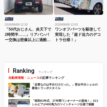
2026/08/09 12:33
2026/08/09 12:03
「50代おじさん、炎天下で
ワンオフパーツを駆使して
2時間半……」リアバンパ
実現した「超ド迫力のデコ
ー交換は想像以上に過酷だ
トラ仕様！」
った
Ranking
ランキング
自動車情報・ニュース
の記事ランキング
「必要なのは半分だけだった。」荷台半分シェルの
最強トランポスタイル
「昭和63年式、37年間ワンオーナーの意地！」S13
シルビアが400馬力のツインチャージ仕様で覚醒