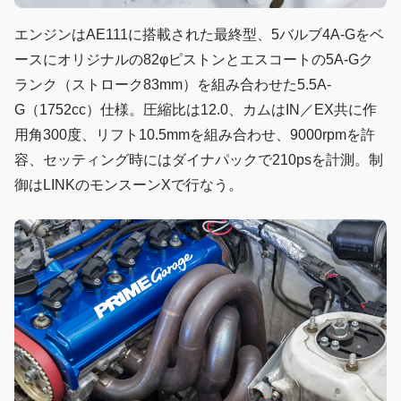
エンジンはAE111に搭載された最終型、5バルブ4A-Gをベ
ースにオリジナルの82φピストンとエスコートの5A-Gク
ランク（ストローク83mm）を組み合わせた5.5A-
G（1752cc）仕様。圧縮比は12.0、カムはIN／EX共に作
用角300度、リフト10.5mmを組み合わせ、9000rpmを許
容、セッティング時にはダイナパックで210psを計測。制
御はLINKのモンスーンXで行なう。