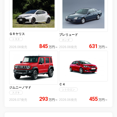
ＧＲヤリス
プレリュード
トヨタ
ホンダ
845
631
2026.08発売
万円
～
2026.08発売
万円
～
Ｃ４
ジムニーノマド
シトロエン
スズキ
293
455
2026.07発売
万円
～
2026.06発売
万円
～