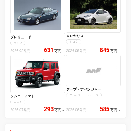
ＧＲヤリス
プレリュード
トヨタ
ホンダ
631
845
2026.08発売
万円
～
2026.08発売
万円
～
ジープ・アベンジャー
クライスラー・ジープ
ジムニーノマド
スズキ
293
585
2026.07発売
万円
～
2026.06発売
万円
～