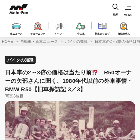
コ
ン
テ
検索
MENU
ン
ツ
へ
車ニュース
チューニング
イベント
中古車
新車カタログ
自動車求人
ス
HOME
自動車・新車ニュース
バイクの知識
日本車の2～3倍の価格は
キ
ッ
プ
バイクの知識
日本車の2～3倍の価格は当たり前
R50オーナ
ーの矢部さんに聞く、1980年代以前の外車事情・
BMW R50【旧車探訪記 3／3】
写真8枚目