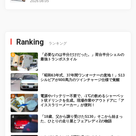
変更し、8月18日に発売
2026.08.05
Ranking
ランキング
「必要なのは半分だけだった。」荷台半分シェルの
最強トランポスタイル
「昭和63年式、37年間ワンオーナーの意地！」S13
シルビアが400馬力のツインチャージ仕様で覚醒
電源やバッテリー不要で、-1℃の飲めるシャーベッ
ト状ドリンクを生成。現場作業やアウトドアに「ア
イススラリーメーカー」が便利！
「18歳、父から譲り受けたS130」そこから始まっ
た、ひとりの走り屋とフェアレディZの物語