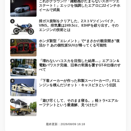
これがクラウン!?「躍動感がたまらないスポーツエ
ステート！」エッジを強調したエアロに22インチホ
イールで武装
排ガス規制をクリアした、2ストVツインバイク、
VINS。排気量は249.5cc、83HPを絞り出す。その
エンジンの技術とは
ホンダ新型「エレメント」で“まさかの観音開き”復
活か？ あの個性派SUVが帰ってくる可能性
「壊れないハコスカを目指した結果…」エアコン＆
電動パワステ完備、旧車の常識を覆すGT-R仕様のす
べて
「下着メーカーが作った和製スーパーカー!?」F1エ
ンジンを積んだジオット・キャスピタという伝説
「遊び尽くして、そのまま寝る。」軽トラ×エアル
ーフテントという最適解、見つけた!!
最終更新：2026/08/09 16:18