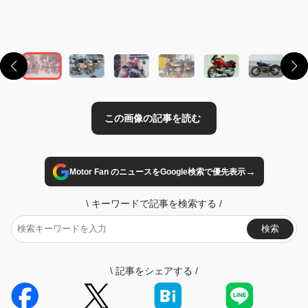
→
Motor Fan のニュースをGoogle検索で優先表示
\
キーワードで記事を検索する
/
検索
\
記事をシェアする
/