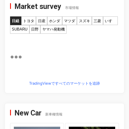
Market survey
市場情報
日経
トヨタ
日産
ホンダ
マツダ
スズキ
三菱
いすゞ
SUBARU
日野
ヤマハ発動機
TradingViewですべてのマーケットを追跡
New Car
新車種情報