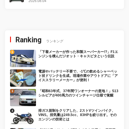
2026.08.04
Ranking
ランキング
「下着メーカーが作った和製スーパーカー!?」F1エ
ンジンを積んだジオット・キャスピタという伝説
電源やバッテリー不要で、-1℃の飲めるシャーベッ
ト状ドリンクを生成。現場作業やアウトドアに「ア
イススラリーメーカー」が便利！
「昭和63年式、37年間ワンオーナーの意地！」S13
シルビアが400馬力のツインチャージ仕様で覚醒
排ガス規制をクリアした、2ストVツインバイク、
VINS。排気量は249.5cc、83HPを絞り出す。その
エンジンの技術とは