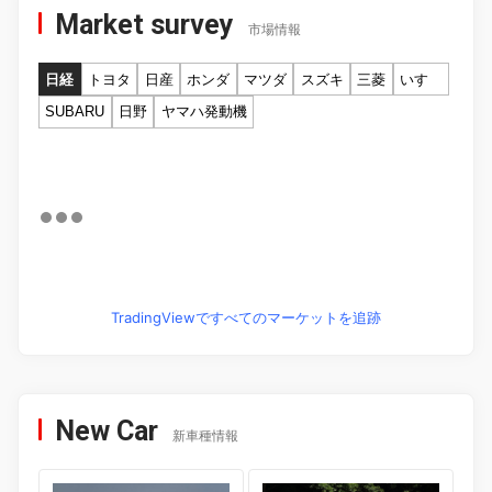
Market survey
市場情報
日経
トヨタ
日産
ホンダ
マツダ
スズキ
三菱
いすゞ
SUBARU
日野
ヤマハ発動機
TradingViewですべてのマーケットを追跡
New Car
新車種情報