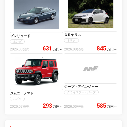
ＧＲヤリス
プレリュード
トヨタ
ホンダ
631
845
2026.08発売
万円
～
2026.08発売
万円
～
ジープ・アベンジャー
クライスラー・ジープ
ジムニーノマド
スズキ
293
585
2026.07発売
万円
～
2026.06発売
万円
～