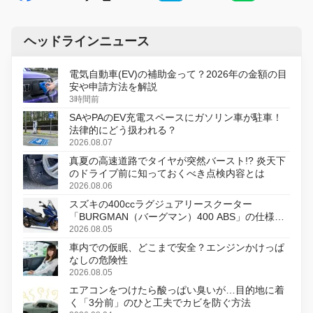
ヘッドラインニュース
電気自動車(EV)の補助金って？2026年の金額の目
安や申請方法を解説
3時間前
SAやPAのEV充電スペースにガソリン車が駐車！
法律的にどう扱われる？
2026.08.07
真夏の高速道路でタイヤが突然バースト!? 炎天下
のドライブ前に知っておくべき点検内容とは
2026.08.06
スズキの400ccラグジュアリースクーター
「BURGMAN（バーグマン）400 ABS」の仕様を
変更し、8月18日に発売
2026.08.05
車内での仮眠、どこまで安全？エンジンかけっぱ
なしの危険性
2026.08.05
エアコンをつけたら酸っぱい臭いが…目的地に着
く「3分前」のひと工夫でカビを防ぐ方法