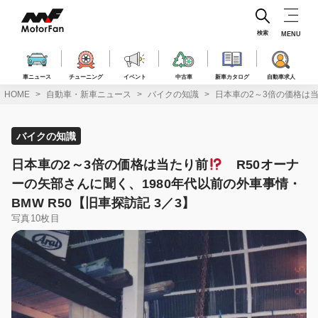
コ
ン
テ
検索
MENU
ン
ツ
へ
車ニュース
チューニング
イベント
中古車
新車カタログ
自動車求人
ス
HOME
自動車・新車ニュース
バイクの知識
日本車の2～3倍の価格は
キ
ッ
プ
バイクの知識
日本車の2～3倍の価格は当たり前
R50オーナ
ーの矢部さんに聞く、1980年代以前の外車事情・
BMW R50【旧車探訪記 3／3】
写真10枚目