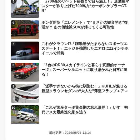
「2700発のリベット補強まで自ら施工！」居酒屋マ
スターが作り上げた700馬力“カーボンケブラーGT-
R”
ホンダ新型「エレメント」で“まさかの観音開き”復
活か？ あの個性派SUVが帰ってくる可能性
これがクラウン!?「躍動感がたまらないスポーツエ
ステート！」エッジを強調したエアロに22インチホ
イールで武装
「3台のDR30スカイラインと暮らす変態的オーナ
ー!?」スーパーシルエットに取り憑かれた日常に迫
る！
「派手すぎないから街に馴染む！」KUHLが魅せる
新型クラウンセダンの“大人な”薄型フラップエアロ
「これぞ国産ターボ黄金期の忘れ形見！」いすゞ初
代アスカ最終進化形を追う
最終更新：2026/08/08 12:14