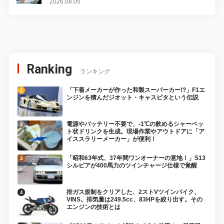
2026.08.05
Ranking
ランキング
「下着メーカーが作った和製スーパーカー!?」F1エ
ンジンを積んだジオット・キャスピタという伝説
電源やバッテリー不要で、-1℃の飲めるシャーベッ
ト状ドリンクを生成。現場作業やアウトドアに「ア
イススラリーメーカー」が便利！
「昭和63年式、37年間ワンオーナーの意地！」S13
シルビアが400馬力のツインチャージ仕様で覚醒
排ガス規制をクリアした、2ストVツインバイク、
VINS。排気量は249.5cc、83HPを絞り出す。その
エンジンの技術とは