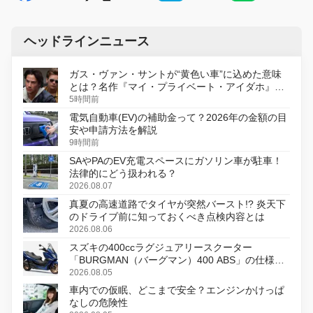
ヘッドラインニュース
ガス・ヴァン・サントが“黄色い車”に込めた意味
とは？名作『マイ・プライベート・アイダホ』が
初のデジタルリマスター版で復活
5時間前
電気自動車(EV)の補助金って？2026年の金額の目
安や申請方法を解説
9時間前
SAやPAのEV充電スペースにガソリン車が駐車！
法律的にどう扱われる？
2026.08.07
真夏の高速道路でタイヤが突然バースト!? 炎天下
のドライブ前に知っておくべき点検内容とは
2026.08.06
スズキの400ccラグジュアリースクーター
「BURGMAN（バーグマン）400 ABS」の仕様を
変更し、8月18日に発売
2026.08.05
車内での仮眠、どこまで安全？エンジンかけっぱ
なしの危険性