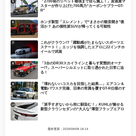
「2700発のリベット補強まで自ら施工！」居酒屋マ
スターが作り上げた700馬力“カーボンケブラーGT-
R”
ホンダ新型「エレメント」で“まさかの観音開き”復
活か？ あの個性派SUVが帰ってくる可能性
これがクラウン!?「躍動感がたまらないスポーツエ
ステート！」エッジを強調したエアロに22インチホ
イールで武装
「3台のDR30スカイラインと暮らす変態的オーナ
ー!?」スーパーシルエットに取り憑かれた日常に迫
る！
「壊れないハコスカを目指した結果…」エアコン＆
電動パワステ完備、旧車の常識を覆すGT-R仕様のす
べて
「派手すぎないから街に馴染む！」KUHLが魅せる
新型クラウンセダンの“大人な”薄型フラップエアロ
最終更新：2026/08/08 18:14