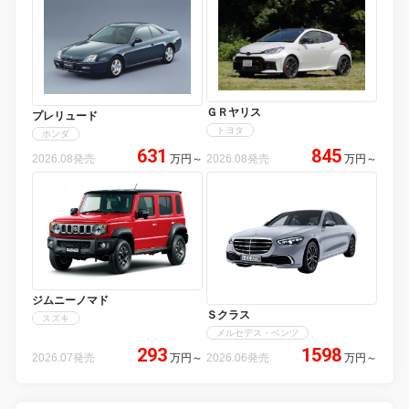
ＧＲヤリス
プレリュード
トヨタ
ホンダ
631
845
2026.08発売
万円
～
2026.08発売
万円
～
ジムニーノマド
Ｓクラス
スズキ
メルセデス・ベンツ
293
1598
2026.07発売
万円
～
2026.06発売
万円
～