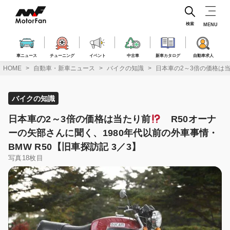
コ
ン
テ
検索
MENU
ン
ツ
へ
車ニュース
チューニング
イベント
中古車
新車カタログ
自動車求人
ス
HOME
自動車・新車ニュース
バイクの知識
日本車の2～3倍の価格は
キ
ッ
プ
バイクの知識
日本車の2～3倍の価格は当たり前
R50オーナ
ーの矢部さんに聞く、1980年代以前の外車事情・
BMW R50【旧車探訪記 3／3】
写真18枚目