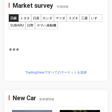
Market survey
市場情報
日経
トヨタ
日産
ホンダ
マツダ
スズキ
三菱
いすゞ
SUBARU
日野
ヤマハ発動機
TradingViewですべてのマーケットを追跡
New Car
新車種情報