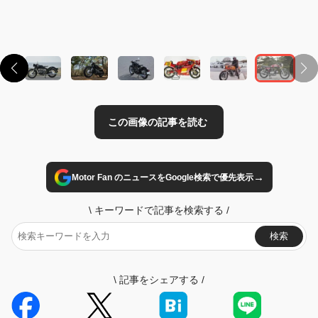
→
Motor Fan のニュースをGoogle検索で優先表示
\
キーワードで記事を検索する
/
検索
\
記事をシェアする
/