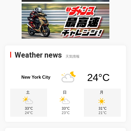
Weather news
天気情報
24°C
New York City
土
日
月
33°C
33°C
31°C
24°C
23°C
21°C