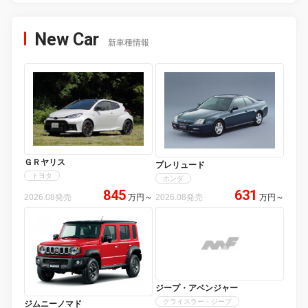
New Car
新車種情報
ＧＲヤリス
プレリュード
トヨタ
ホンダ
845
631
2026.08発売
万円
～
2026.08発売
万円
～
ジープ・アベンジャー
クライスラー・ジープ
ジムニーノマド