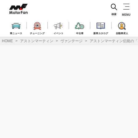
コ
ン
テ
検索
MENU
ン
ツ
へ
車ニュース
チューニング
イベント
中古車
新車カタログ
自動車求人
ス
HOME
アストンマーティン
ヴァンテージ
アストンマーティン伝統の「S
キ
ッ
プ