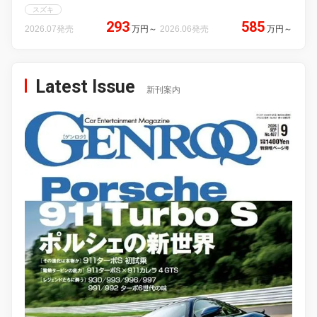
スズキ
293
585
2026.07発売
万円
～
2026.06発売
万円
～
Latest Issue
新刊案内