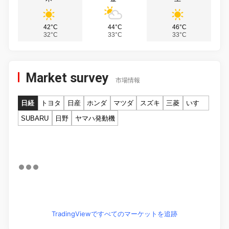
42°C
44°C
46°C
32°C
33°C
33°C
Market survey
市場情報
日経
トヨタ
日産
ホンダ
マツダ
スズキ
三菱
いすゞ
SUBARU
日野
ヤマハ発動機
TradingViewですべてのマーケットを追跡