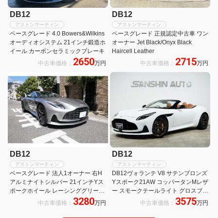
DB12
DB12
アストンマーティン
アストンマーティン
ベースグレード 4.0 Bowers&Wilkins
ベースグレード 正規認定中古車 ワン
オーディオシステム 21インチ鍛造ホ
オーナー Jet Black/Onyx Black
イール カーボンセラミックブレーキ
Haircell Leather
2650
2715
中古車価格：
万円
中古車価格：
万円
DB12
DB12
アストンマーティン
アストンマーティン
ベースグレード 法人1オーナー 右H
DB12ヴォランテ V8 サテンブロンズ
アルミナイトシルバー 21インチYス
Yスポーク21AW コッパータンMレザ
ポークホイール レーシンググリーン
ー スモークテールライト グロスブラ
3280
3575
キャリパー スモークテールランプ ア
ック上部PKG スポーツステアリング
中古車価格：
万円
中古車価格：
万円
ルフェルグリーンインテリア コント
ブロンズキャリパー 360°カメラ
ラストステッチ