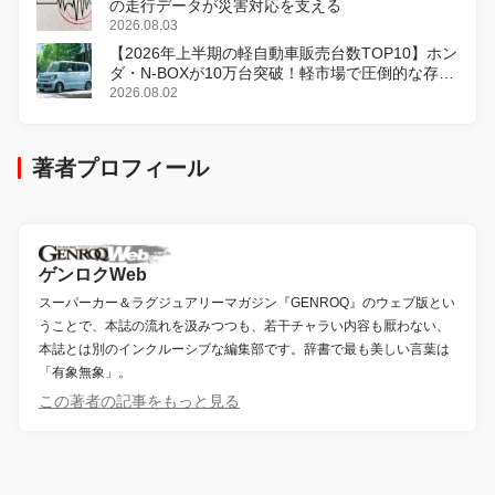
の走行データが災害対応を支える
2026.08.03
【2026年上半期の軽自動車販売台数TOP10】ホン
ダ・N-BOXが10万台突破！軽市場で圧倒的な存在
感
2026.08.02
著者プロフィール
ゲンロクWeb
スーパーカー＆ラグジュアリーマガジン『GENROQ』のウェブ版とい
うことで、本誌の流れを汲みつつも、若干チャラい内容も厭わない、
本誌とは別のインクルーシブな編集部です。辞書で最も美しい言葉は
「有象無象」。
この著者の記事をもっと見る