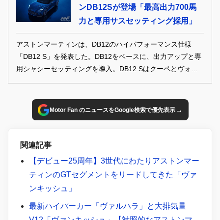
ンDB12Sが登場「最高出力700馬
た。
力と専用サスセッティング採用」
アストンマーティンは、DB12のハイパフォーマンス仕様
「DB12 S」を発表した。DB12をベースに、出力アップと専
用シャシーセッティングを導入。DB12 Sはクーペとヴォラ
ンテをラインナップし、限定75台の予約を開始した。デリバ
リーは2026年第1四半期を予定している。
→
Motor Fan のニュースをGoogle検索で優先表示
関連記事
【デビュー25周年】3世代にわたりアストンマー
ティンのGTセグメントをリードしてきた「ヴァ
ンキッシュ」
最新ハイパーカー「ヴァルハラ」と大排気量
V12「ヴァンキッシュ」【対照的なアストンマ