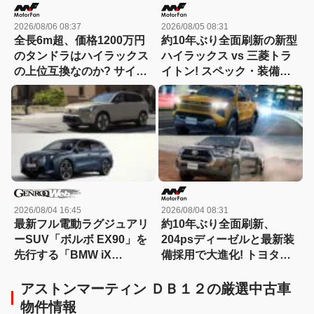
2026/08/06 08:37
2026/08/05 08:31
全長6m超、価格1200万円
約10年ぶり全面刷新の新型
のタンドラはハイラックス
ハイラックス vs 三菱トラ
の上位互換なのか? サイ
イトン! スペック・装備・
ズ・装備・走り・価格を徹
価格を比較、勝った点/惜し
底比較して分かった決定的
い点を徹底検証! 【新型ハ
な違い 【新型ハイラックス
イラックス 徹底比較】
徹底比較】
2026/08/04 16:45
2026/08/04 08:31
最新フル電動ラグジュアリ
約10年ぶり全面刷新、
ーSUV「ボルボ EX90」を
204psディーゼルと最新装
先行する「BMW iX
備採用で大進化! トヨタ新
xDrive60」と比較
型『ハイラックス』を旧型
と徹底比較! 【新型ハイラ
アストンマーティン ＤＢ１２の厳選中古車
ックス 徹底比較】
物件情報