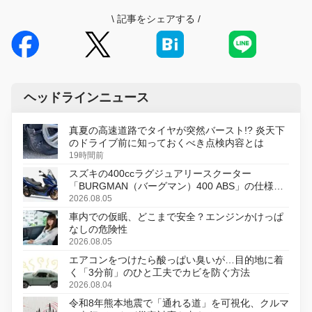
\
記事をシェアする
/
ヘッドラインニュース
真夏の高速道路でタイヤが突然バースト!? 炎天下
のドライブ前に知っておくべき点検内容とは
19時間前
スズキの400ccラグジュアリースクーター
「BURGMAN（バーグマン）400 ABS」の仕様を
変更し、8月18日に発売
2026.08.05
車内での仮眠、どこまで安全？エンジンかけっぱ
なしの危険性
2026.08.05
エアコンをつけたら酸っぱい臭いが…目的地に着
く「3分前」のひと工夫でカビを防ぐ方法
2026.08.04
令和8年熊本地震で「通れる道」を可視化、クルマ