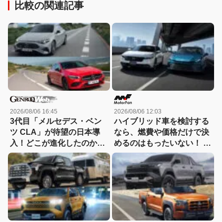
比較の関連記事
2026/08/06 16:45
2026/08/06 12:03
3代目「メルセデス・ベン
ハイブリッド車を検討する
ツ CLA」が待望の日本導
なら、燃費や価格だけで決
入！どこが進化したのか先
めるのはもったいない！ ト
代とエンジン車同士で比較
ヨタとホンダでハイブリッ
ド車の「走りの個性」が異
なるのには理由があった