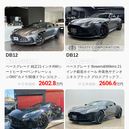
DB12
DB12
アストンマーティン
アストンマーティン
ベースグレード 純正21インチAW/シ
ベースグレード Bowers&Wilkins 21
ートヒーター/ベンチレーショ
インチ鍛造ホイール 外装色サテンオ
ン/360°カメラ/前後ドラレコ/エクス
ニキスブラック グロスブラックフロ
2602.8
2606.6
テリアP/スチールブレーキ/390Wオ
ントグリル インスパイアコンフォー
中古車価格：
万円
中古車価格：
万円
ーディオシステム/マトリクスLED/ス
ト ライトデュオトーンインテリア ア
モークドテールライト/レーダー
ストンブラックウイング