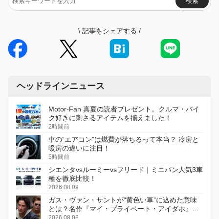
検索
\
記事をシェアする
/
ヘッドラインニュース
Motor-Fan 真夏の読者プレゼント。クルマ・バイ
ク好きに刺さるアイテムを揃えました！
2時間前
車の“エアコン”は燃費が落ちるって本当？ 冷房と
暖房の違いに注目！
5時間前
シエンタvsルーミーvsフリード｜ミニバン人気3車
種を徹底比較！
2026.08.09
ガス・ヴァン・サントが“黄色い車”に込めた意味
とは？名作『マイ・プライベート・アイダホ』が
初のデジタルリマスター版で復活
2026.08.08