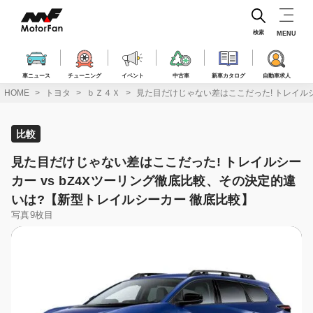
コ
ン
テ
検索
MENU
ン
ツ
へ
車ニュース
チューニング
イベント
中古車
新車カタログ
自動車求人
ス
HOME
トヨタ
ｂＺ４Ｘ
見た目だけじゃない差はここだった! トレイルシ
キ
ッ
プ
比較
見た目だけじゃない差はここだった! トレイルシー
カー vs bZ4Xツーリング徹底比較、その決定的違
いは?【新型トレイルシーカー 徹底比較】
写真9枚目