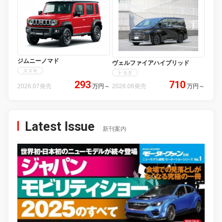
ジムニーノマド
ヴェルファイアハイブリッド
スズキ
トヨタ
293
710
2026.07発売
万円
～
2026.06発売
万円
～
Latest Issue
新刊案内