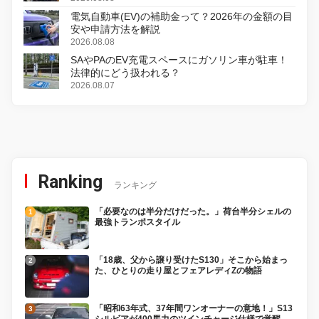
電気自動車(EV)の補助金って？2026年の金額の目
安や申請方法を解説
2026.08.08
SAやPAのEV充電スペースにガソリン車が駐車！
法律的にどう扱われる？
2026.08.07
Ranking
ランキング
「必要なのは半分だけだった。」荷台半分シェルの
最強トランポスタイル
「18歳、父から譲り受けたS130」そこから始まっ
た、ひとりの走り屋とフェアレディZの物語
「昭和63年式、37年間ワンオーナーの意地！」S13
シルビアが400馬力のツインチャージ仕様で覚醒