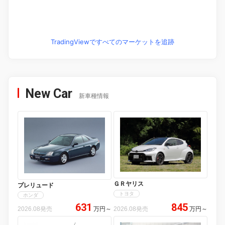
TradingViewですべてのマーケットを追跡
New Car
新車種情報
ＧＲヤリス
プレリュード
トヨタ
ホンダ
631
845
2026.08発売
万円
～
2026.08発売
万円
～