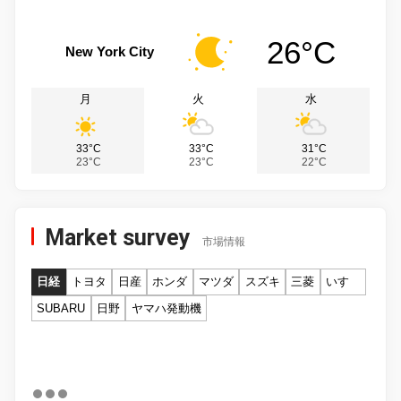
26°C
New York City
月
火
水
33°C
33°C
31°C
23°C
23°C
22°C
Market survey
市場情報
日経
トヨタ
日産
ホンダ
マツダ
スズキ
三菱
いすゞ
SUBARU
日野
ヤマハ発動機