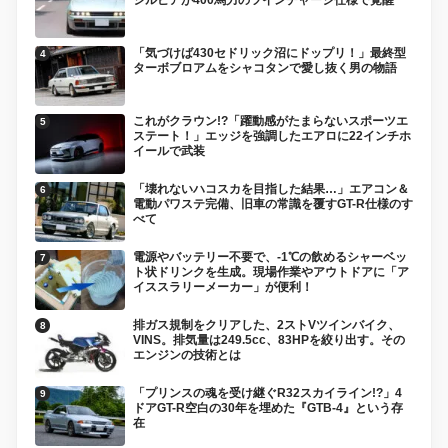
「気づけば430セドリック沼にドップリ！」最終型
ターボブロアムをシャコタンで愛し抜く男の物語
これがクラウン!?「躍動感がたまらないスポーツエ
ステート！」エッジを強調したエアロに22インチホ
イールで武装
「壊れないハコスカを目指した結果…」エアコン＆
電動パワステ完備、旧車の常識を覆すGT-R仕様のす
べて
電源やバッテリー不要で、-1℃の飲めるシャーベッ
ト状ドリンクを生成。現場作業やアウトドアに「ア
イススラリーメーカー」が便利！
排ガス規制をクリアした、2ストVツインバイク、
VINS。排気量は249.5cc、83HPを絞り出す。その
エンジンの技術とは
「プリンスの魂を受け継ぐR32スカイライン!?」4
ドアGT-R空白の30年を埋めた『GTB-4』という存
在