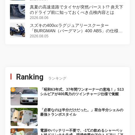
真夏の高速道路でタイヤが突然バースト!? 炎天下
のドライブ前に知っておくべき点検内容とは
2026.08.06
スズキの400ccラグジュアリースクーター
「BURGMAN（バーグマン）400 ABS」の仕様を
変更し、8月18日に発売
2026.08.05
Ranking
ランキング
「昭和63年式、37年間ワンオーナーの意地！」S13
シルビアが400馬力のツインチャージ仕様で覚醒
「必要なのは半分だけだった。」荷台半分シェルの
最強トランポスタイル
電源やバッテリー不要で、-1℃の飲めるシャーベッ
ト状ドリンクを生成。現場作業やアウトドアに「ア