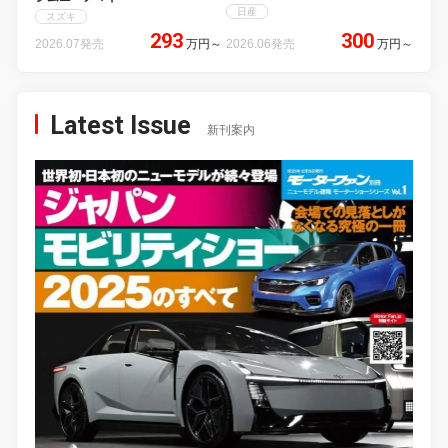
日産
スズキ
293
300
2026.07発売
万円
～
2026.06発売
万円
～
Latest Issue
新刊案内