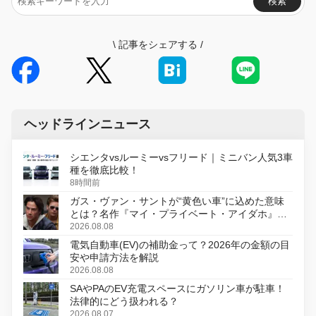
検索
\
記事をシェアする
/
ヘッドラインニュース
シエンタvsルーミーvsフリード｜ミニバン人気3車
種を徹底比較！
8時間前
ガス・ヴァン・サントが“黄色い車”に込めた意味
とは？名作『マイ・プライベート・アイダホ』が
初のデジタルリマスター版で復活
2026.08.08
電気自動車(EV)の補助金って？2026年の金額の目
安や申請方法を解説
2026.08.08
SAやPAのEV充電スペースにガソリン車が駐車！
法律的にどう扱われる？
2026.08.07