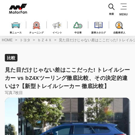
コ
ン
テ
検索
MENU
ン
ツ
へ
車ニュース
チューニング
イベント
中古車
新車カタログ
自動車求人
ス
HOME
トヨタ
ｂＺ４Ｘ
見た目だけじゃない差はここだった! トレイルシ
キ
ッ
プ
比較
見た目だけじゃない差はここだった! トレイルシー
カー vs bZ4Xツーリング徹底比較、その決定的違
いは?【新型トレイルシーカー 徹底比較】
写真7枚目