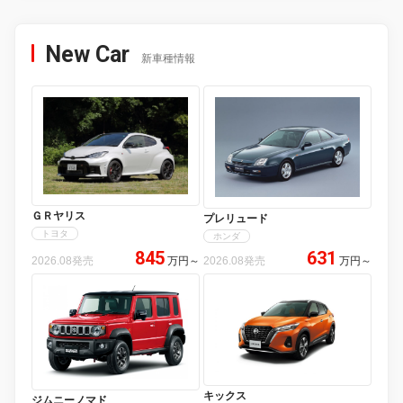
New Car
新車種情報
ＧＲヤリス
プレリュード
トヨタ
ホンダ
845
631
2026.08発売
万円
～
2026.08発売
万円
～
キックス
ジムニーノマド