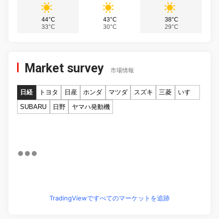
44°C
43°C
38°C
33°C
30°C
29°C
Market survey
市場情報
日経
トヨタ
日産
ホンダ
マツダ
スズキ
三菱
いすゞ
SUBARU
日野
ヤマハ発動機
TradingViewですべてのマーケットを追跡