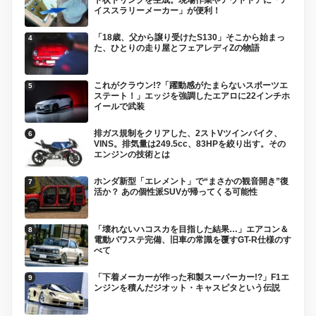
イススラリーメーカー」が便利！
「18歳、父から譲り受けたS130」そこから始まっ
た、ひとりの走り屋とフェアレディZの物語
これがクラウン!?「躍動感がたまらないスポーツエ
ステート！」エッジを強調したエアロに22インチホ
イールで武装
排ガス規制をクリアした、2ストVツインバイク、
VINS。排気量は249.5cc、83HPを絞り出す。その
エンジンの技術とは
ホンダ新型「エレメント」で“まさかの観音開き”復
活か？ あの個性派SUVが帰ってくる可能性
「壊れないハコスカを目指した結果…」エアコン＆
電動パワステ完備、旧車の常識を覆すGT-R仕様のす
べて
「下着メーカーが作った和製スーパーカー!?」F1エ
ンジンを積んだジオット・キャスピタという伝説