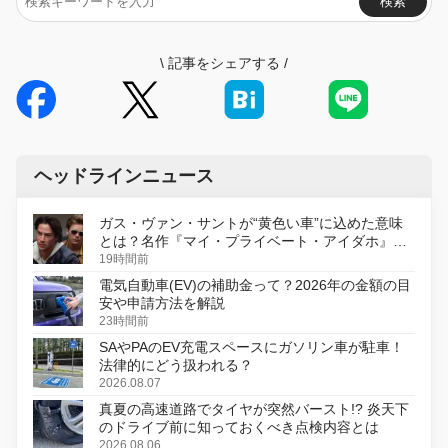
検索
\
記事をシェアする
/
ヘッドラインニュース
ガス・ヴァン・サントが“黄色い車”に込めた意味
とは？名作『マイ・プライベート・アイダホ』が
初のデジタルリマスター版で復活
19時間前
電気自動車(EV)の補助金って？2026年の金額の目
安や申請方法を解説
23時間前
SAやPAのEV充電スペースにガソリン車が駐車！
法律的にどう扱われる？
2026.08.07
真夏の高速道路でタイヤが突然バースト!? 炎天下
のドライブ前に知っておくべき点検内容とは
2026.08.06