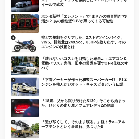
イールで武装
ホンダ新型「エレメント」で“まさかの観音開き”復
活か？ あの個性派SUVが帰ってくる可能性
排ガス規制をクリアした、2ストVツインバイク、
VINS。排気量は249.5cc、83HPを絞り出す。その
エンジンの技術とは
「壊れないハコスカを目指した結果…」エアコン＆
電動パワステ完備、旧車の常識を覆すGT-R仕様のす
べて
「下着メーカーが作った和製スーパーカー!?」F1エ
ンジンを積んだジオット・キャスピタという伝説
「18歳、父から譲り受けたS130」そこから始まっ
た、ひとりの走り屋とフェアレディZの物語
「遊び尽くして、そのまま寝る。」軽トラ×エアル
ーフテントという最適解、見つけた!!