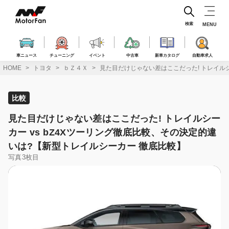
コ
ン
テ
検索
MENU
ン
ツ
へ
車ニュース
チューニング
イベント
中古車
新車カタログ
自動車求人
ス
HOME
トヨタ
ｂＺ４Ｘ
見た目だけじゃない差はここだった! トレイルシ
キ
ッ
プ
比較
見た目だけじゃない差はここだった! トレイルシー
カー vs bZ4Xツーリング徹底比較、その決定的違
いは?【新型トレイルシーカー 徹底比較】
写真3枚目