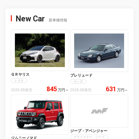
New Car
新車種情報
ＧＲヤリス
プレリュード
トヨタ
ホンダ
845
631
2026.08発売
万円
～
2026.08発売
万円
～
ジープ・アベンジャー
クライスラー・ジープ
ジムニーノマド