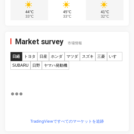
44°C
45°C
41°C
33°C
33°C
32°C
Market survey
市場情報
日経
トヨタ
日産
ホンダ
マツダ
スズキ
三菱
いすゞ
SUBARU
日野
ヤマハ発動機
TradingViewですべてのマーケットを追跡