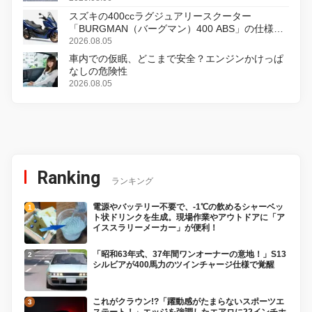
スズキの400ccラグジュアリースクーター
「BURGMAN（バーグマン）400 ABS」の仕様を
変更し、8月18日に発売
2026.08.05
車内での仮眠、どこまで安全？エンジンかけっぱ
なしの危険性
2026.08.05
Ranking
ランキング
電源やバッテリー不要で、-1℃の飲めるシャーベッ
ト状ドリンクを生成。現場作業やアウトドアに「ア
イススラリーメーカー」が便利！
「昭和63年式、37年間ワンオーナーの意地！」S13
シルビアが400馬力のツインチャージ仕様で覚醒
これがクラウン!?「躍動感がたまらないスポーツエ
ステート！」エッジを強調したエアロに22インチホ