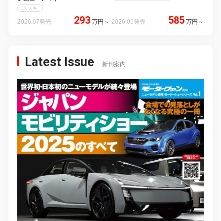
スズキ
293
585
2026.07発売
万円
～
2026.06発売
万円
～
Latest Issue
新刊案内