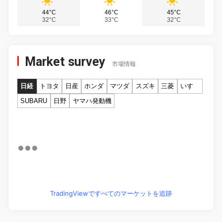
44°C
46°C
45°C
32°C
33°C
32°C
Market survey
市場情報
日経
トヨタ
日産
ホンダ
マツダ
スズキ
三菱
いすゞ
SUBARU
日野
ヤマハ発動機
TradingViewですべてのマーケットを追跡