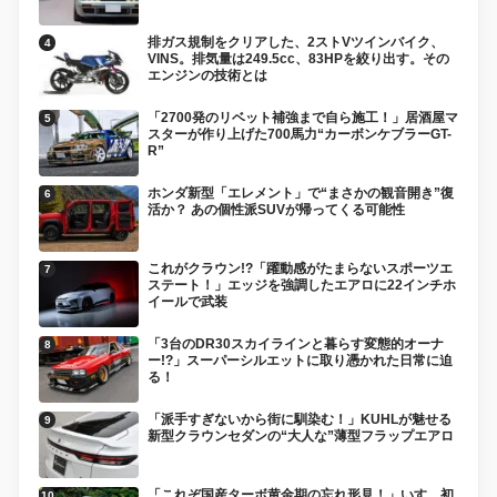
排ガス規制をクリアした、2ストVツインバイク、
VINS。排気量は249.5cc、83HPを絞り出す。その
エンジンの技術とは
「2700発のリベット補強まで自ら施工！」居酒屋マ
スターが作り上げた700馬力“カーボンケブラーGT-
R”
ホンダ新型「エレメント」で“まさかの観音開き”復
活か？ あの個性派SUVが帰ってくる可能性
これがクラウン!?「躍動感がたまらないスポーツエ
ステート！」エッジを強調したエアロに22インチホ
イールで武装
「3台のDR30スカイラインと暮らす変態的オーナ
ー!?」スーパーシルエットに取り憑かれた日常に迫
る！
「派手すぎないから街に馴染む！」KUHLが魅せる
新型クラウンセダンの“大人な”薄型フラップエアロ
「これぞ国産ターボ黄金期の忘れ形見！」いすゞ初