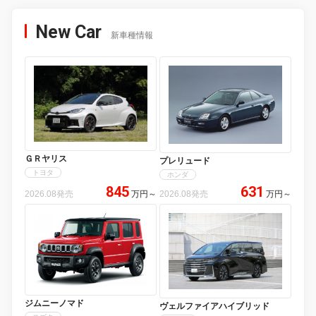
New Car
新車種情報
ＧＲヤリス
プレリュード
トヨタ
ホンダ
845
631
2026.08発売
万円
～
2026.08発売
万円
～
ジムニーノマド
ヴェルファイアハイブリッド