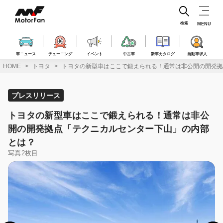
コ
ン
テ
検索
MENU
ン
ツ
へ
車ニュース
チューニング
イベント
中古車
新車カタログ
自動車求人
ス
HOME
トヨタ
トヨタの新型車はここで鍛えられる！通常は非公開の開発拠
キ
ッ
プ
プレスリリース
トヨタの新型車はここで鍛えられる！通常は非公
開の開発拠点「テクニカルセンター下山」の内部
とは？
写真2枚目