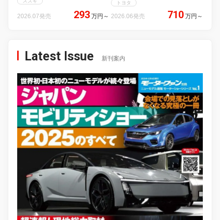
スズキ
トヨタ
293
710
2026.07発売
万円
～
2026.06発売
万円
～
Latest Issue
新刊案内