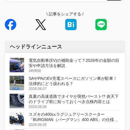
\
記事をシェアする
/
ヘッドラインニュース
電気自動車(EV)の補助金って？2026年の金額の目
安や申請方法を解説
2時間前
SAやPAのEV充電スペースにガソリン車が駐車！
法律的にどう扱われる？
2026.08.07
真夏の高速道路でタイヤが突然バースト!? 炎天下
のドライブ前に知っておくべき点検内容とは
2026.08.06
スズキの400ccラグジュアリースクーター
「BURGMAN（バーグマン）400 ABS」の仕様を
変更し、8月18日に発売
2026.08.05