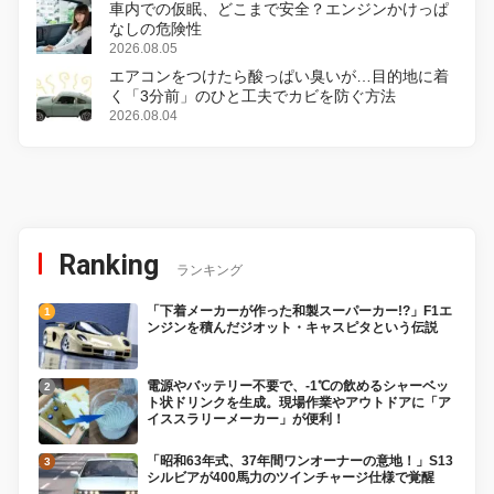
車内での仮眠、どこまで安全？エンジンかけっぱ
なしの危険性
2026.08.05
エアコンをつけたら酸っぱい臭いが…目的地に着
く「3分前」のひと工夫でカビを防ぐ方法
2026.08.04
Ranking
ランキング
「下着メーカーが作った和製スーパーカー!?」F1エ
ンジンを積んだジオット・キャスピタという伝説
電源やバッテリー不要で、-1℃の飲めるシャーベッ
ト状ドリンクを生成。現場作業やアウトドアに「ア
イススラリーメーカー」が便利！
「昭和63年式、37年間ワンオーナーの意地！」S13
シルビアが400馬力のツインチャージ仕様で覚醒