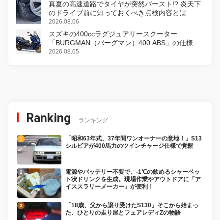
真夏の高速道路でタイヤが突然バースト!? 炎天下
のドライブ前に知っておくべき点検内容とは
2026.08.06
スズキの400ccラグジュアリースクーター
「BURGMAN（バーグマン）400 ABS」の仕様を
変更し、8月18日に発売
2026.08.05
Ranking
ランキング
「昭和63年式、37年間ワンオーナーの意地！」S13
シルビアが400馬力のツインチャージ仕様で覚醒
電源やバッテリー不要で、-1℃の飲めるシャーベッ
ト状ドリンクを生成。現場作業やアウトドアに「ア
イススラリーメーカー」が便利！
「18歳、父から譲り受けたS130」そこから始まっ
た、ひとりの走り屋とフェアレディZの物語