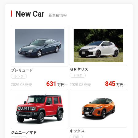
New Car
新車種情報
ＧＲヤリス
プレリュード
トヨタ
ホンダ
631
845
2026.08発売
万円
～
2026.08発売
万円
～
キックス
ジムニーノマド
日産