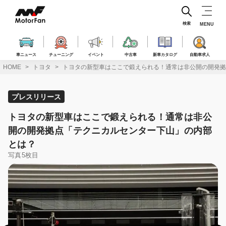
コ
ン
テ
検索
MENU
ン
ツ
へ
車ニュース
チューニング
イベント
中古車
新車カタログ
自動車求人
ス
HOME
トヨタ
トヨタの新型車はここで鍛えられる！通常は非公開の開発拠
キ
ッ
プ
プレスリリース
トヨタの新型車はここで鍛えられる！通常は非公
開の開発拠点「テクニカルセンター下山」の内部
とは？
写真5枚目