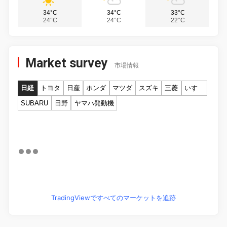
34°C
34°C
33°C
24°C
24°C
22°C
Market survey
市場情報
日経
トヨタ
日産
ホンダ
マツダ
スズキ
三菱
いすゞ
SUBARU
日野
ヤマハ発動機
TradingViewですべてのマーケットを追跡