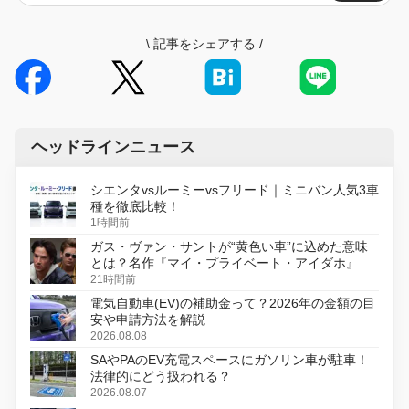
\
記事をシェアする
/
ヘッドラインニュース
シエンタvsルーミーvsフリード｜ミニバン人気3車
種を徹底比較！
1時間前
ガス・ヴァン・サントが“黄色い車”に込めた意味
とは？名作『マイ・プライベート・アイダホ』が
初のデジタルリマスター版で復活
21時間前
電気自動車(EV)の補助金って？2026年の金額の目
安や申請方法を解説
2026.08.08
SAやPAのEV充電スペースにガソリン車が駐車！
法律的にどう扱われる？
2026.08.07