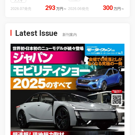
スズキ
293
300
2026.07発売
万円
～
2026.06発売
万円
～
Latest Issue
新刊案内