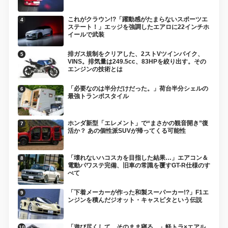
これがクラウン!?「躍動感がたまらないスポーツエ
ステート！」エッジを強調したエアロに22インチホ
イールで武装
排ガス規制をクリアした、2ストVツインバイク、
VINS。排気量は249.5cc、83HPを絞り出す。その
エンジンの技術とは
「必要なのは半分だけだった。」荷台半分シェルの
最強トランポスタイル
ホンダ新型「エレメント」で“まさかの観音開き”復
活か？ あの個性派SUVが帰ってくる可能性
「壊れないハコスカを目指した結果…」エアコン＆
電動パワステ完備、旧車の常識を覆すGT-R仕様のす
べて
「下着メーカーが作った和製スーパーカー!?」F1エ
ンジンを積んだジオット・キャスピタという伝説
「遊び尽くして、そのまま寝る。」軽トラ×エアル