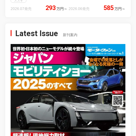
スズキ
293
585
2026.07発売
万円
～
2026.06発売
万円
～
Latest Issue
新刊案内