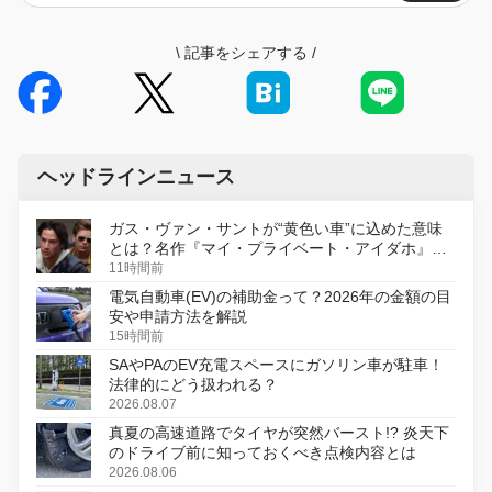
\
記事をシェアする
/
ヘッドラインニュース
ガス・ヴァン・サントが“黄色い車”に込めた意味
とは？名作『マイ・プライベート・アイダホ』が
初のデジタルリマスター版で復活
11時間前
電気自動車(EV)の補助金って？2026年の金額の目
安や申請方法を解説
15時間前
SAやPAのEV充電スペースにガソリン車が駐車！
法律的にどう扱われる？
2026.08.07
真夏の高速道路でタイヤが突然バースト!? 炎天下
のドライブ前に知っておくべき点検内容とは
2026.08.06