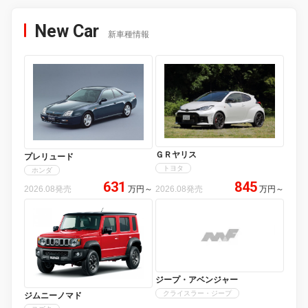
New Car
新車種情報
ＧＲヤリス
プレリュード
トヨタ
ホンダ
631
845
2026.08発売
万円
～
2026.08発売
万円
～
ジープ・アベンジャー
クライスラー・ジープ
ジムニーノマド