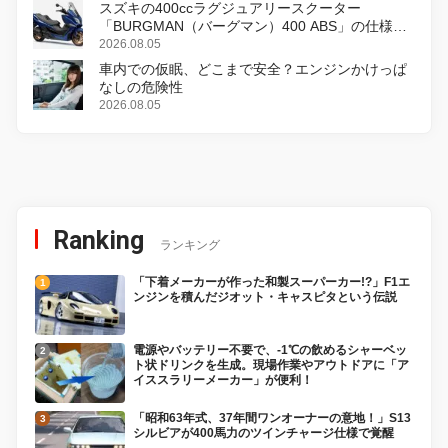
スズキの400ccラグジュアリースクーター
「BURGMAN（バーグマン）400 ABS」の仕様を
変更し、8月18日に発売
2026.08.05
車内での仮眠、どこまで安全？エンジンかけっぱ
なしの危険性
2026.08.05
Ranking
ランキング
「下着メーカーが作った和製スーパーカー!?」F1エ
ンジンを積んだジオット・キャスピタという伝説
電源やバッテリー不要で、-1℃の飲めるシャーベッ
ト状ドリンクを生成。現場作業やアウトドアに「ア
イススラリーメーカー」が便利！
「昭和63年式、37年間ワンオーナーの意地！」S13
シルビアが400馬力のツインチャージ仕様で覚醒