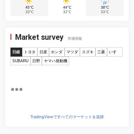
45°C
44°C
38°C
33°C
32°C
33°C
Market survey
市場情報
日経
トヨタ
日産
ホンダ
マツダ
スズキ
三菱
いすゞ
SUBARU
日野
ヤマハ発動機
TradingViewですべてのマーケットを追跡