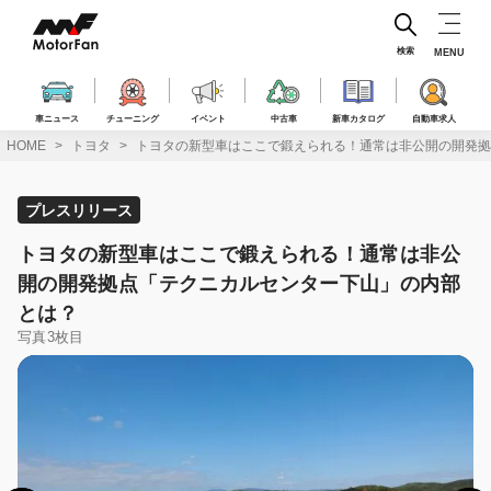
コ
ン
テ
検索
MENU
ン
ツ
へ
車ニュース
チューニング
イベント
中古車
新車カタログ
自動車求人
ス
HOME
トヨタ
トヨタの新型車はここで鍛えられる！通常は非公開の開発拠
キ
ッ
プ
プレスリリース
トヨタの新型車はここで鍛えられる！通常は非公
開の開発拠点「テクニカルセンター下山」の内部
とは？
写真3枚目