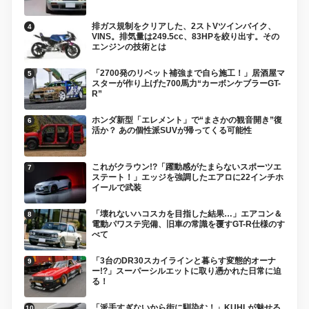
排ガス規制をクリアした、2ストVツインバイク、
VINS。排気量は249.5cc、83HPを絞り出す。その
エンジンの技術とは
「2700発のリベット補強まで自ら施工！」居酒屋マ
スターが作り上げた700馬力“カーボンケブラーGT-
R”
ホンダ新型「エレメント」で“まさかの観音開き”復
活か？ あの個性派SUVが帰ってくる可能性
これがクラウン!?「躍動感がたまらないスポーツエ
ステート！」エッジを強調したエアロに22インチホ
イールで武装
「壊れないハコスカを目指した結果…」エアコン＆
電動パワステ完備、旧車の常識を覆すGT-R仕様のす
べて
「3台のDR30スカイラインと暮らす変態的オーナ
ー!?」スーパーシルエットに取り憑かれた日常に迫
る！
「派手すぎないから街に馴染む！」KUHLが魅せる