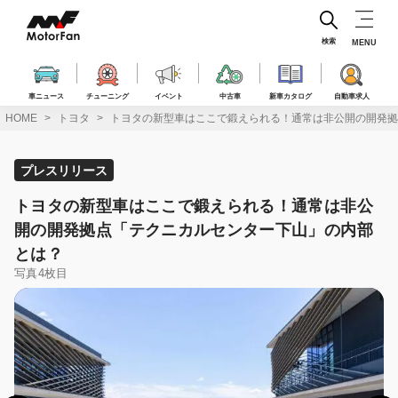
コ
ン
テ
検索
MENU
ン
ツ
へ
車ニュース
チューニング
イベント
中古車
新車カタログ
自動車求人
ス
HOME
トヨタ
トヨタの新型車はここで鍛えられる！通常は非公開の開発拠
キ
ッ
プ
プレスリリース
トヨタの新型車はここで鍛えられる！通常は非公
開の開発拠点「テクニカルセンター下山」の内部
とは？
写真4枚目