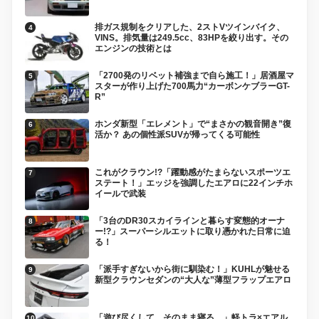
排ガス規制をクリアした、2ストVツインバイク、
VINS。排気量は249.5cc、83HPを絞り出す。その
エンジンの技術とは
「2700発のリベット補強まで自ら施工！」居酒屋マ
スターが作り上げた700馬力“カーボンケブラーGT-
R”
ホンダ新型「エレメント」で“まさかの観音開き”復
活か？ あの個性派SUVが帰ってくる可能性
これがクラウン!?「躍動感がたまらないスポーツエ
ステート！」エッジを強調したエアロに22インチホ
イールで武装
「3台のDR30スカイラインと暮らす変態的オーナ
ー!?」スーパーシルエットに取り憑かれた日常に迫
る！
「派手すぎないから街に馴染む！」KUHLが魅せる
新型クラウンセダンの“大人な”薄型フラップエアロ
「遊び尽くして、そのまま寝る。」軽トラ×エアル