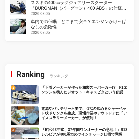
スズキの400ccラグジュアリースクーター
「BURGMAN（バーグマン）400 ABS」の仕様を
変更し、8月18日に発売
2026.08.05
車内での仮眠、どこまで安全？エンジンかけっぱ
なしの危険性
2026.08.05
Ranking
ランキング
「下着メーカーが作った和製スーパーカー!?」F1エ
ンジンを積んだジオット・キャスピタという伝説
電源やバッテリー不要で、-1℃の飲めるシャーベッ
ト状ドリンクを生成。現場作業やアウトドアに「ア
イススラリーメーカー」が便利！
「昭和63年式、37年間ワンオーナーの意地！」S13
シルビアが400馬力のツインチャージ仕様で覚醒