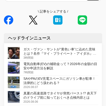
\
記事をシェアする
/
ヘッドラインニュース
ガス・ヴァン・サントが“黄色い車”に込めた意味
とは？名作『マイ・プライベート・アイダホ』が
初のデジタルリマスター版で復活
3時間前
電気自動車(EV)の補助金って？2026年の金額の目
安や申請方法を解説
7時間前
SAやPAのEV充電スペースにガソリン車が駐車！
法律的にどう扱われる？
2026.08.07
真夏の高速道路でタイヤが突然バースト!? 炎天下
のドライブ前に知っておくべき点検内容とは
2026.08.06