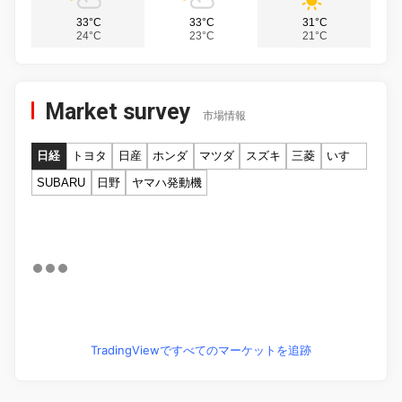
33°C
33°C
31°C
24°C
23°C
21°C
Market survey
市場情報
日経
トヨタ
日産
ホンダ
マツダ
スズキ
三菱
いすゞ
SUBARU
日野
ヤマハ発動機
TradingViewですべてのマーケットを追跡