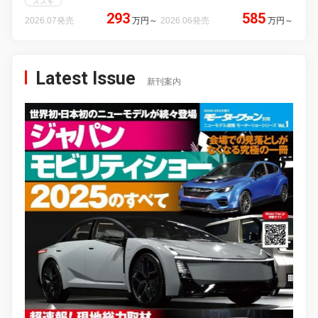
スズキ
293
585
2026.07発売
万円
～
2026.06発売
万円
～
Latest Issue
新刊案内