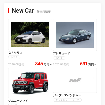
New Car
新車種情報
ＧＲヤリス
プレリュード
トヨタ
ホンダ
845
631
2026.08発売
万円
～
2026.08発売
万円
～
ジープ・アベンジャー
クライスラー・ジープ
ジムニーノマド