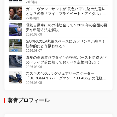
2時間前
ガス・ヴァン・サントが“黄色い車”に込めた意味
とは？名作『マイ・プライベート・アイダホ』が
初のデジタルリマスター版で復活
22時間前
電気自動車(EV)の補助金って？2026年の金額の目
安や申請方法を解説
2026.08.08
SAやPAのEV充電スペースにガソリン車が駐車！
法律的にどう扱われる？
2026.08.07
真夏の高速道路でタイヤが突然バースト!? 炎天下
のドライブ前に知っておくべき点検内容とは
2026.08.06
スズキの400ccラグジュアリースクーター
「BURGMAN（バーグマン）400 ABS」の仕様を
変更し、8月18日に発売
2026.08.05
著者プロフィール