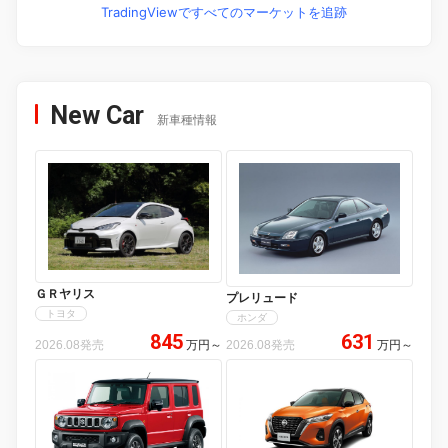
TradingViewですべてのマーケットを追跡
New Car
新車種情報
ＧＲヤリス
プレリュード
トヨタ
ホンダ
845
631
2026.08発売
万円
～
2026.08発売
万円
～