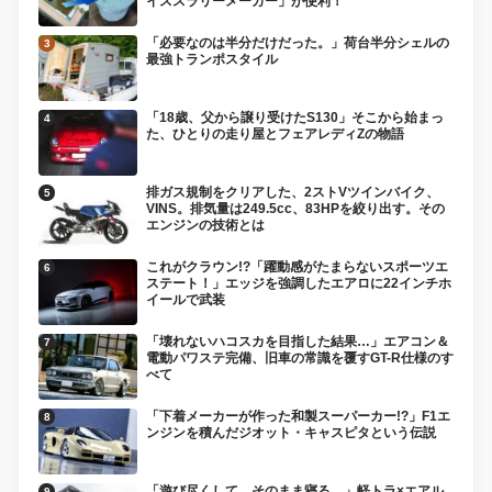
イススラリーメーカー」が便利！
「必要なのは半分だけだった。」荷台半分シェルの
最強トランポスタイル
「18歳、父から譲り受けたS130」そこから始まっ
た、ひとりの走り屋とフェアレディZの物語
排ガス規制をクリアした、2ストVツインバイク、
VINS。排気量は249.5cc、83HPを絞り出す。その
エンジンの技術とは
これがクラウン!?「躍動感がたまらないスポーツエ
ステート！」エッジを強調したエアロに22インチホ
イールで武装
「壊れないハコスカを目指した結果…」エアコン＆
電動パワステ完備、旧車の常識を覆すGT-R仕様のす
べて
「下着メーカーが作った和製スーパーカー!?」F1エ
ンジンを積んだジオット・キャスピタという伝説
「遊び尽くして、そのまま寝る。」軽トラ×エアル