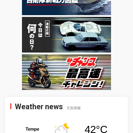
Weather news
天気情報
42°C
Tempe