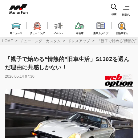
コ
ン
テ
検索
MENU
ン
ツ
へ
車ニュース
チューニング
イベント
中古車
新車カタログ
自動車求人
ス
HOME
チューニング・カスタム
ドレスアップ
「親子で始める“情熱的”
キ
ッ
プ
「親子で始める“情熱的”旧車生活」S130Zを選ん
だ理由に共感しかない！
2026.05.14 07:30