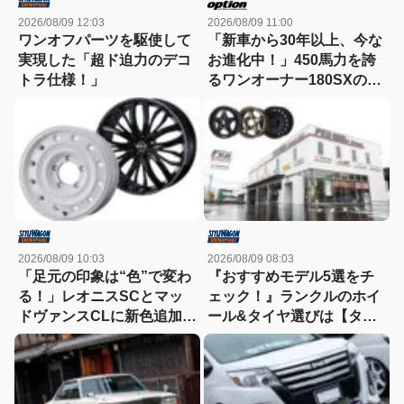
2026/08/09 12:03
2026/08/09 11:00
ワンオフパーツを駆使して
「新車から30年以上、今な
実現した「超ド迫力のデコ
お進化中！」450馬力を誇
トラ仕様！」
るワンオーナー180SXの現
在
2026/08/09 10:03
2026/08/09 08:03
「足元の印象は“色”で変わ
『おすすめモデル5選をチ
る！」レオニスSCとマッ
ェック！』ランクルのホイ
ドヴァンスCLに新色追加！
ール&タイヤ選びは【タイ
どちらも想像以上に効く
ヤ&ホイール館フジ】にお
っ!!
まかせ