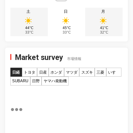
土
日
月
44°C
45°C
41°C
33°C
33°C
32°C
Market survey
市場情報
日経
トヨタ
日産
ホンダ
マツダ
スズキ
三菱
いすゞ
SUBARU
日野
ヤマハ発動機