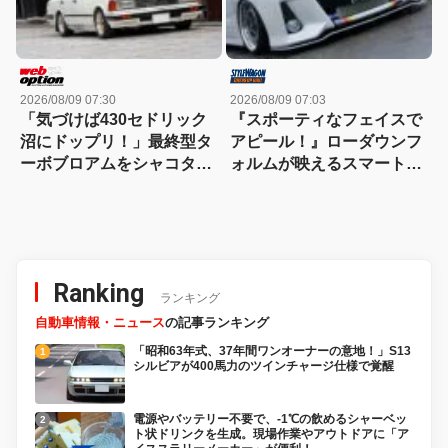
2026/08/09 07:30
2026/08/09 07:03
「気づけば430セドリック
『スポーティなフェイスで
沼にドップリ！」最終型タ
アピール！』ローダウンフ
ーボブロアムをシャコタン
ォルムが映えるスマートな
で愛し抜く男の物語
ノア
Ranking
ランキング
自動車情報・ニュース
の記事ランキング
「昭和63年式、37年間ワンオーナーの意地！」S13
シルビアが400馬力のツインチャージ仕様で覚醒
電源やバッテリー不要で、-1℃の飲めるシャーベッ
ト状ドリンクを生成。現場作業やアウトドアに「ア