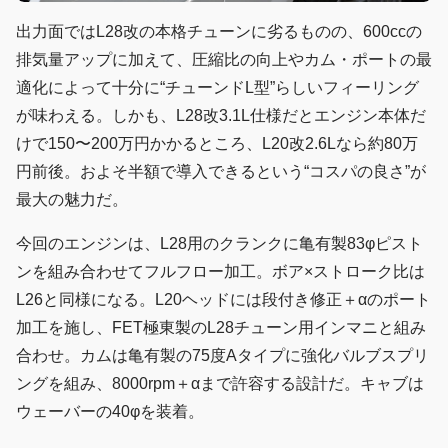
出力面ではL28改の本格チューンに劣るものの、600ccの
排気量アップに加えて、圧縮比の向上やカム・ポートの最
適化によって十分に“チューンドL型”らしいフィーリング
が味わえる。しかも、L28改3.1L仕様だとエンジン本体だ
けで150〜200万円かかるところ、L20改2.6Lなら約80万
円前後。およそ半額で導入できるという“コスパの良さ”が
最大の魅力だ。
今回のエンジンは、L28用のクランクに亀有製83φピスト
ンを組み合わせてフルフロー加工。ボア×ストローク比は
L26と同様になる。L20ヘッドには段付き修正＋αのポート
加工を施し、FET極東製のL28チューン用インマニと組み
合わせ。カムは亀有製の75度Aタイプに強化バルブスプリ
ングを組み、8000rpm＋αまで許容する設計だ。キャブは
ウェーバーの40φを装着。