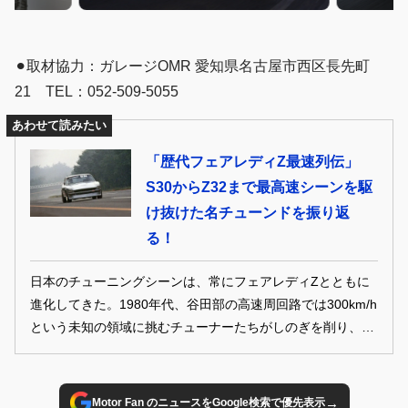
⚫︎取材協力：ガレージOMR 愛知県名古屋市西区長先町
21 TEL：052-509-5055
あわせて読みたい
「歴代フェアレディZ最速列伝」
S30からZ32まで最高速シーンを駆
け抜けた名チューンドを振り返
る！
日本のチューニングシーンは、常にフェアレディZとともに
進化してきた。1980年代、谷田部の高速周回路では300km/h
という未知の領域に挑むチューナーたちがしのぎを削り、
数々の伝説が生まれた。L型からVGへと進化を遂げながら、
記録を塗り替え続けた最速マシンたち。その軌跡を振り返
る。
→
Motor Fan のニュースをGoogle検索で優先表示