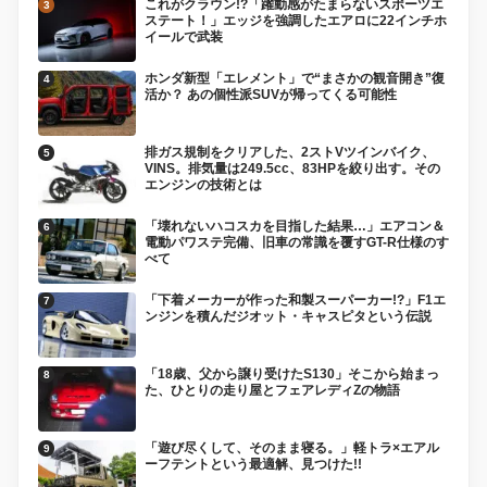
これがクラウン!?「躍動感がたまらないスポーツエ
ステート！」エッジを強調したエアロに22インチホ
イールで武装
ホンダ新型「エレメント」で“まさかの観音開き”復
活か？ あの個性派SUVが帰ってくる可能性
排ガス規制をクリアした、2ストVツインバイク、
VINS。排気量は249.5cc、83HPを絞り出す。その
エンジンの技術とは
「壊れないハコスカを目指した結果…」エアコン＆
電動パワステ完備、旧車の常識を覆すGT-R仕様のす
べて
「下着メーカーが作った和製スーパーカー!?」F1エ
ンジンを積んだジオット・キャスピタという伝説
「18歳、父から譲り受けたS130」そこから始まっ
た、ひとりの走り屋とフェアレディZの物語
「遊び尽くして、そのまま寝る。」軽トラ×エアル
ーフテントという最適解、見つけた!!