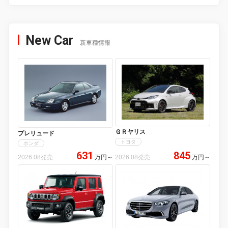
New Car
新車種情報
ＧＲヤリス
プレリュード
トヨタ
ホンダ
631
845
2026.08発売
万円
～
2026.08発売
万円
～