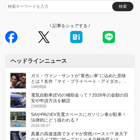
検索
\
記事をシェアする
/
ヘッドラインニュース
ガス・ヴァン・サントが“黄色い車”に込めた意味
とは？名作『マイ・プライベート・アイダホ』が
初のデジタルリマスター版で復活
18時間前
電気自動車(EV)の補助金って？2026年の金額の目
安や申請方法を解説
22時間前
SAやPAのEV充電スペースにガソリン車が駐車！
法律的にどう扱われる？
2026.08.07
真夏の高速道路でタイヤが突然バースト!? 炎天下
のドライブ前に知っておくべき点検内容とは