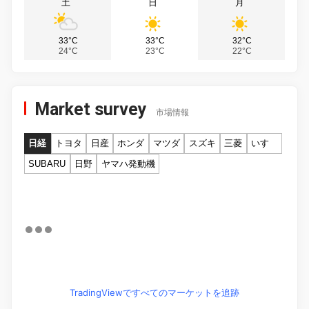
土
日
月
33°C
33°C
32°C
24°C
23°C
22°C
Market survey
市場情報
日経
トヨタ
日産
ホンダ
マツダ
スズキ
三菱
いすゞ
SUBARU
日野
ヤマハ発動機
TradingViewですべてのマーケットを追跡