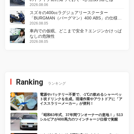
2026.08.06
スズキの400ccラグジュアリースクーター
「BURGMAN（バーグマン）400 ABS」の仕様を
変更し、8月18日に発売
2026.08.05
車内での仮眠、どこまで安全？エンジンかけっぱ
なしの危険性
2026.08.05
Ranking
ランキング
電源やバッテリー不要で、-1℃の飲めるシャーベッ
ト状ドリンクを生成。現場作業やアウトドアに「ア
イススラリーメーカー」が便利！
「昭和63年式、37年間ワンオーナーの意地！」S13
シルビアが400馬力のツインチャージ仕様で覚醒