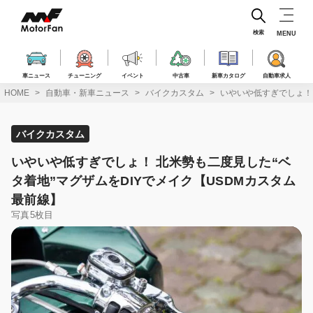
コ
ン
テ
検索
MENU
ン
ツ
へ
車ニュース
チューニング
イベント
中古車
新車カタログ
自動車求人
ス
HOME
自動車・新車ニュース
バイクカスタム
いやいや低すぎでしょ！ 
キ
ッ
プ
バイクカスタム
いやいや低すぎでしょ！ 北米勢も二度見した“ベ
タ着地”マグザムをDIYでメイク【USDMカスタム
最前線】
写真5枚目