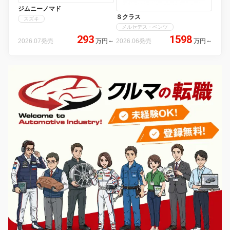
ジムニーノマド
Ｓクラス
スズキ
メルセデス・ベンツ
293
1598
2026.07発売
万円
～
2026.06発売
万円
～