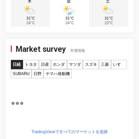
木
金
土
31°C
31°C
31°C
24°C
24°C
23°C
Market survey
市場情報
日経
トヨタ
日産
ホンダ
マツダ
スズキ
三菱
いすゞ
SUBARU
日野
ヤマハ発動機
TradingViewですべてのマーケットを追跡