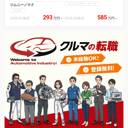
クライスラー・ジープ
ジムニーノマド
スズキ
293
585
2026.07発売
万円
～
2026.06発売
万円
～