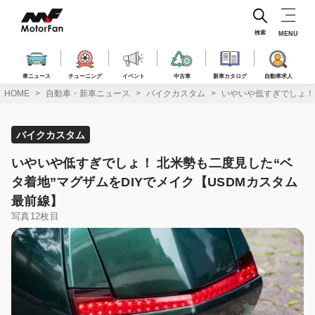
コ
ン
テ
検索
MENU
ン
ツ
へ
車ニュース
チューニング
イベント
中古車
新車カタログ
自動車求人
ス
HOME
自動車・新車ニュース
バイクカスタム
いやいや低すぎでしょ！ 
キ
ッ
プ
バイクカスタム
いやいや低すぎでしょ！ 北米勢も二度見した“ベ
タ着地”マグザムをDIYでメイク【USDMカスタム
最前線】
写真12枚目