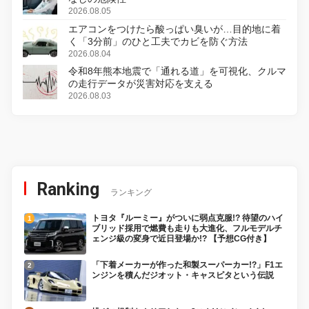
2026.08.05
エアコンをつけたら酸っぱい臭いが…目的地に着
く「3分前」のひと工夫でカビを防ぐ方法
2026.08.04
令和8年熊本地震で「通れる道」を可視化、クルマ
の走行データが災害対応を支える
2026.08.03
Ranking
ランキング
トヨタ『ルーミー』がついに弱点克服!? 待望のハイ
ブリッド採用で燃費も走りも大進化、フルモデルチ
ェンジ級の変身で近日登場か!? 【予想CG付き】
「下着メーカーが作った和製スーパーカー!?」F1エ
ンジンを積んだジオット・キャスピタという伝説