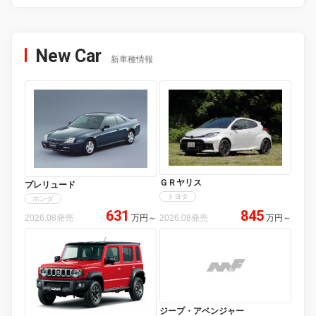
New Car
新車種情報
ＧＲヤリス
プレリュード
トヨタ
ホンダ
631
845
2026.08発売
万円
～
2026.08発売
万円
～
ジープ・アベンジャー