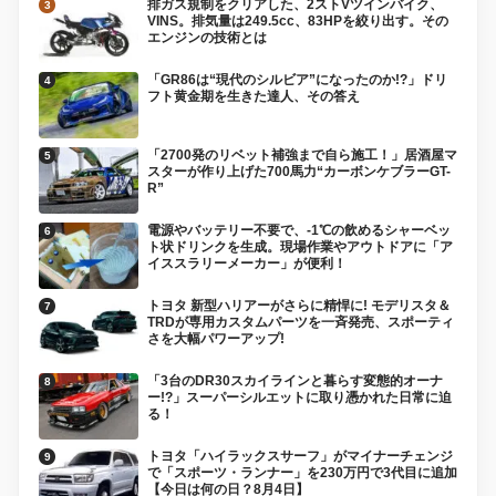
排ガス規制をクリアした、2ストVツインバイク、
VINS。排気量は249.5cc、83HPを絞り出す。その
エンジンの技術とは
「GR86は“現代のシルビア”になったのか!?」ドリ
フト黄金期を生きた達人、その答え
「2700発のリベット補強まで自ら施工！」居酒屋マ
スターが作り上げた700馬力“カーボンケブラーGT-
R”
電源やバッテリー不要で、-1℃の飲めるシャーベッ
ト状ドリンクを生成。現場作業やアウトドアに「ア
イススラリーメーカー」が便利！
トヨタ 新型ハリアーがさらに精悍に! モデリスタ＆
TRDが専用カスタムパーツを一斉発売、スポーティ
さを大幅パワーアップ!
「3台のDR30スカイラインと暮らす変態的オーナ
ー!?」スーパーシルエットに取り憑かれた日常に迫
る！
トヨタ「ハイラックスサーフ」がマイナーチェンジ
で「スポーツ・ランナー」を230万円で3代目に追加
【今日は何の日？8月4日】