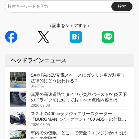
検索
\
記事をシェアする
/
ヘッドラインニュース
SAやPAのEV充電スペースにガソリン車が駐車！
法律的にどう扱われる？
3時間前
真夏の高速道路でタイヤが突然バースト!? 炎天下
のドライブ前に知っておくべき点検内容とは
2026.08.06
スズキの400ccラグジュアリースクーター
「BURGMAN（バーグマン）400 ABS」の仕様を
変更し、8月18日に発売
2026.08.05
車内での仮眠、どこまで安全？エンジンかけっぱ
なしの危険性