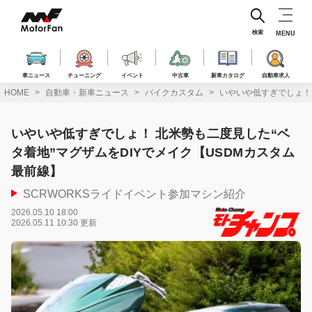
コ
ン
テ
検索
MENU
ン
ツ
へ
車ニュース
チューニング
イベント
中古車
新車カタログ
自動車求人
ス
HOME
自動車・新車ニュース
バイクカスタム
いやいや低すぎでしょ！ 
キ
ッ
プ
いやいや低すぎでしょ！ 北米勢も二度見した“ベ
タ着地”マグザムをDIYでメイク【USDMカスタム
最前線】
SCRWORKSライドイベント参加マシン紹介
2026.05.10 18:00
2026.05.11 10:30 更新