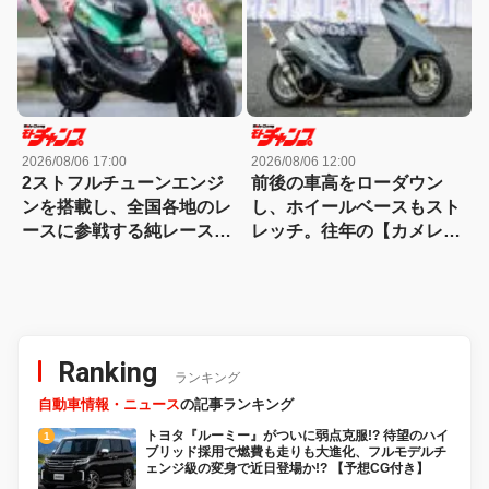
2026/08/06 17:00
2026/08/06 12:00
2ストフルチューンエンジ
前後の車高をローダウン
ンを搭載し、全国各地のレ
し、ホイールベースもスト
ースに参戦する純レース仕
レッチ。往年の【カメレオ
様のライブDio-ZX
ンファクトリー】が懐かし
いスーパーDioカスタム
Ranking
ランキング
自動車情報・ニュース
の記事ランキング
トヨタ『ルーミー』がついに弱点克服!? 待望のハイ
ブリッド採用で燃費も走りも大進化、フルモデルチ
ェンジ級の変身で近日登場か!? 【予想CG付き】