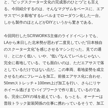
と、“ビッグスクーター文化の完成形のひとつ”とも言え
る。今回紹介するのは、そんなマグザムをベースに、エア
サスで“ベタ着地”するレベルまでローダウン化した一台。
しかも製作のほとんどがDIYというから驚きである。
今回同行したSCRWORKS主催のライドイベントでも、
LAから来日した北米勢が思わず二度見していた“日本独自
のスクーター文化”を感じさせるマシンだった。見ての通
り、とにかく低い。いや、“低い”なんてレベルじゃない。
完全に着地している。でも面白いのは、ただエアサスで落
としているだけではない点だ。この車両、着地姿勢を成立
させるためにフレームを加工。前後エアサス化に合わせ、
50mmストレッチ＋100mm上げ加工を行い、さらにリヤ
ホイール逃げまでパイプワークで作り直しているのであ
る。完全にDIYの域を超えている。もっとも、オーナーは
普段トラック架装関係の仕事に携わっているそうで、加工