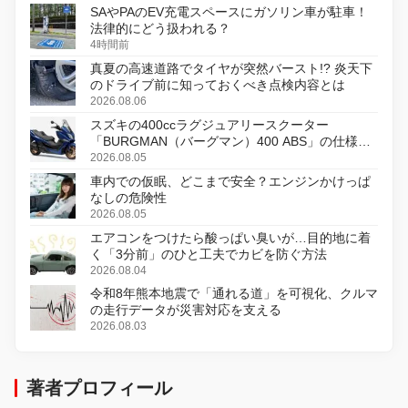
SAやPAのEV充電スペースにガソリン車が駐車！
法律的にどう扱われる？
4時間前
真夏の高速道路でタイヤが突然バースト!? 炎天下
のドライブ前に知っておくべき点検内容とは
2026.08.06
スズキの400ccラグジュアリースクーター
「BURGMAN（バーグマン）400 ABS」の仕様を
変更し、8月18日に発売
2026.08.05
車内での仮眠、どこまで安全？エンジンかけっぱ
なしの危険性
2026.08.05
エアコンをつけたら酸っぱい臭いが…目的地に着
く「3分前」のひと工夫でカビを防ぐ方法
2026.08.04
令和8年熊本地震で「通れる道」を可視化、クルマ
の走行データが災害対応を支える
2026.08.03
著者プロフィール