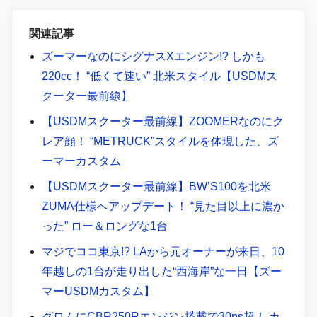
関連記事
ズーマーなのにシグナスXエンジン!? しかも
220cc！ “低くて速い” 北米スタイル【USDMス
クーター最前線】
【USDMスクーター最前線】ZOOMERなのにク
レア顔！ “METRUCK”スタイルを体現した、ズ
ーマーカスタム
【USDMスクーター最前線】BW’S100を北米
ZUMA仕様へアップデート！ “見た目以上に濃か
った” ロー＆ロングな1台
マジでココ東京!? LAから元オーナーが来日、10
年越しの1台が走り出した“西海岸”な一日【ズー
マーUSDMカスタム】
グロムにCBR250Rエンジン搭載で30ps超！ カ