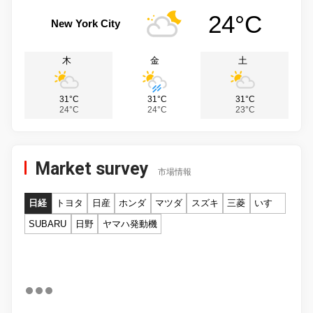
24°C
New York City
木
金
土
31°C
31°C
31°C
24°C
24°C
23°C
Market survey
市場情報
日経
トヨタ
日産
ホンダ
マツダ
スズキ
三菱
いすゞ
SUBARU
日野
ヤマハ発動機