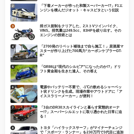
「下着メーカーが作った和製スーパーカー!?」F1エ
ンジンを積んだジオット・キャスピタという伝説
排ガス規制をクリアした、2ストVツインバイク、
VINS。排気量は249.5cc、83HPを絞り出す。その
エンジンの技術とは
「2700発のリベット補強まで自ら施工！」居酒屋マ
スターが作り上げた700馬力“カーボンケブラーGT-
R”
「GR86は“現代のシルビア”になったのか!?」ドリ
フト黄金期を生きた達人、その答え
電源やバッテリー不要で、-1℃の飲めるシャーベッ
ト状ドリンクを生成。現場作業やアウトドアに「ア
イススラリーメーカー」が便利！
「3台のDR30スカイラインと暮らす変態的オーナ
ー!?」スーパーシルエットに取り憑かれた日常に迫
る！
トヨタ「ハイラックスサーフ」がマイナーチェンジ
で「スポーツ・ランナー」を230万円で3代目に追加