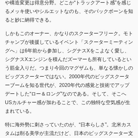
や構造変更は得意分野。どこか“トラックアート感”を感じ
るメッキ使いやシルエットなのも、そのバックボーンを知
ると妙に納得できる。
しかもこのオーナー、かなりのスクーターフリーク。モト
チャンプが後援しているイベント「スクーターミーティン
グへ」は6年前から参加し、シグナスXをこよなく愛し、
シグナスXエンジンを積んだズーマーも所有しているとい
う筋金入りだ。つまり今回のマグザムも、単なる懐かしの
ビッグスクーターではない。2000年代のビッグスクータ
ーブームを知る世代が、2020年代の感覚と技術でアップ
デートした“ロー＆ロング”なのである。そして、そこへ
USカルチャー感が加わることで、この独特な空気感が生
まれている。
特に海外勢に刺さっていたのが、“日本らしさ”。北米カス
タムは削る美学が主流だけど、日本のビッグスクーター文