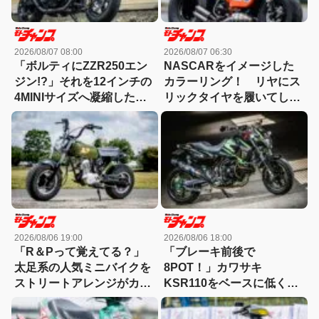
2026/08/07 08:00
2026/08/07 06:30
「ボルティにZZR250エン
NASCARをイメージした
ジン!?」それを12インチの
カラーリング！ リヤにス
4MINIサイズへ凝縮した異
リックタイヤを履いてしま
端カスタム
ったモトコンポ！
2026/08/06 19:00
2026/08/06 18:00
「R＆Pって覚えてる？」
「ブレーキ前後で
太足系の人気ミニバイクを
8POT！」カワサキ
ストリートアレンジがカッ
KSR110をベースに低く怪
コ良すぎる！
しくもっと長く！【4MINI
カスタム】