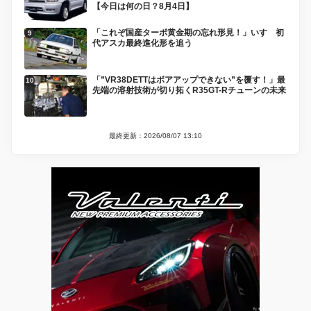
【今日は何の日？8月4日】
「これぞ国産ターボ黄金期の忘れ形見！」いすゞ初
代アスカ最終進化形を追う
「”VR38DETTはボアアップできない”を覆す！」最
先端の溶射技術が切り拓くR35GT-Rチューンの未来
最終更新：2026/08/07 13:10