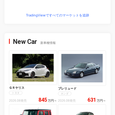
TradingViewですべてのマーケットを追跡
New Car
新車種情報
ＧＲヤリス
プレリュード
トヨタ
ホンダ
845
631
2026.08発売
万円
～
2026.08発売
万円
～