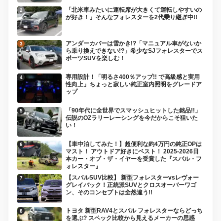
「北米車みたいに運転席が大きくて運転しやすいの
が好き！」そんなフォレスターを2代乗り継ぎ中!!
アンダーカバーは雪かき!?「マニュアル車がないか
ら乗り換えできない!?」希少なSJフォレスターでス
ポーツSUVを楽しむ！
専用設計！「明るさ400％アップ!! で高級感と実用
性向上」ちょっと寂しい純正室内照明をグレードア
ップ
「90年代に全世界でスマッシュヒットした銘品!!」
伝説のOZラリーレーシングを今だからこそ狙いた
い！
【車中泊してみた！】超便利な約4万円の純正OPは
マスト！ アウトドア好きにベスト！ 2025-2026日
本カー・オブ・ザ・イヤーを受賞した『スバル・フ
ォレスター』
【スバルSUV比較】 新型フォレスターvsレヴォー
グレイバック！正統派SUVとクロスオーバーワゴ
ン、そのコンセプトは全然違う!!
トヨタ 新型RAV4とスバル フォレスターならどっち
を選ぶ? スペック比較から見えるメーカーの思惑