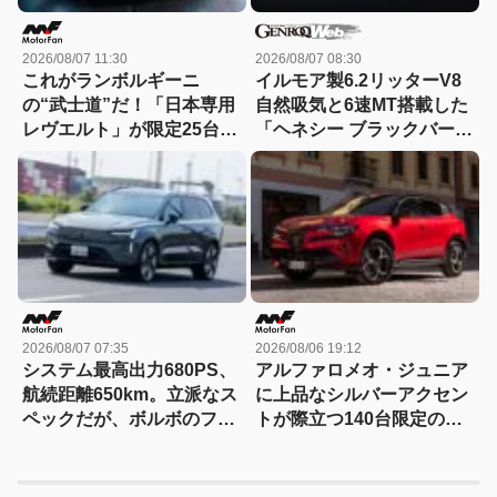
2026/08/07 11:30
2026/08/07 08:30
これがランボルギーニ
イルモア製6.2リッターV8
の“武士道”だ！「日本専用
自然吸気と6速MT搭載した
レヴエルト」が限定25台で
「ヘネシー ブラックバー
誕生!! その理由とは……？
ド」がデビュー【動画】
2026/08/07 07:35
2026/08/06 19:12
システム最高出力680PS、
アルファロメオ・ジュニア
航続距離650km。立派なス
に上品なシルバーアクセン
ペックだが、ボルボのフラ
トが際立つ140台限定の
ッグシップSUVの本当の魅
「スポルト スペチアーレ」
力は数字以外にあった！
が登場！
【ボルボEX90試乗】