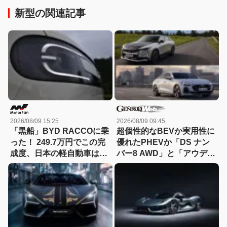
新型の関連記事
2026/08/09 15:25
2026/08/09 09:45
「黒船」BYD RACCOに乗
超個性的なBEVか実用性に
った！ 249.7万円でこの完
優れたPHEVか「DS ナン
成度、日本の軽自動車は大
バー8 AWD」と「アウディ
丈夫か？
A5 eハイブリッド」を比較