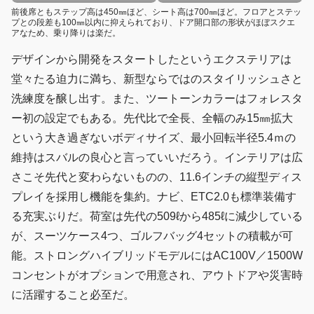
前後席ともステップ高は450㎜ほど、シート高は700㎜ほど。フロアとステッ
プとの段差も100㎜以内に抑えられており、ドア開口部の形状がほぼスクエ
アなため、乗り降りは楽だ。
デザインから開発をスタートしたというエクステリアは
堂々たる迫力に満ち、新型ならではのスタイリッシュさと
洗練度を醸し出す。また、ツートーンカラーはフォレスタ
ー初の設定でもある。先代比で全長、全幅のみ15㎜拡大
という大き過ぎないボディサイズ、最小回転半径5.4ｍの
維持はスバルの良心と言っていいだろう。インテリアは広
さこそ先代と変わらないものの、11.6インチの縦型ディス
プレイを採用し機能を集約。ナビ、ETC2.0も標準装備す
る充実ぶりだ。荷室は先代の509ℓから485ℓに減少している
が、スーツケース4つ、ゴルフバッグ4セットの積載が可
能。ストロングハイブリッドモデルにはAC100V／1500W
コンセントがオプションで用意され、アウトドアや災害時
に活躍すること必至だ。