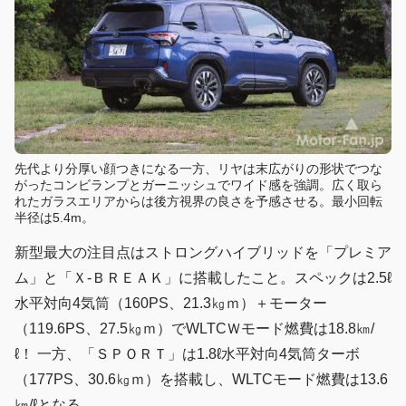
先代より分厚い顔つきになる一方、リヤは末広がりの形状でつな
がったコンビランプとガーニッシュでワイド感を強調。広く取ら
れたガラスエリアからは後方視界の良さを予感させる。最小回転
半径は5.4m。
新型最大の注目点はストロングハイブリッドを「プレミア
ム」と「Ｘ-ＢＲＥＡＫ」に搭載したこと。スペックは2.5ℓ
水平対向4気筒（160PS、21.3㎏ｍ）＋モーター
（119.6PS、27.5㎏ｍ）でWLTCＷモード燃費は18.8㎞/
ℓ！ 一方、「ＳＰＯＲＴ」は1.8ℓ水平対向4気筒ターボ
（177PS、30.6㎏ｍ）を搭載し、WLTCモード燃費は13.6
㎞/ℓとなる。