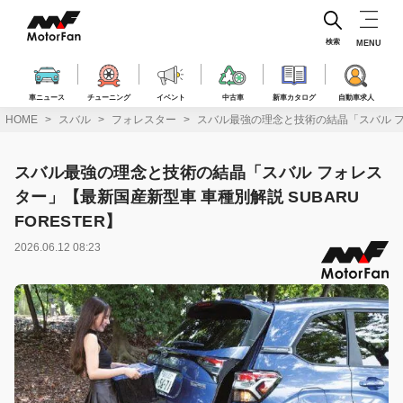
コ
ン
テ
検索
MENU
ン
ツ
へ
車ニュース
チューニング
イベント
中古車
新車カタログ
自動車求人
ス
HOME
スバル
フォレスター
スバル最強の理念と技術の結晶「スバル フォ
キ
ッ
プ
スバル最強の理念と技術の結晶「スバル フォレス
ター」【最新国産新型車 車種別解説 SUBARU
FORESTER】
2026.06.12 08:23