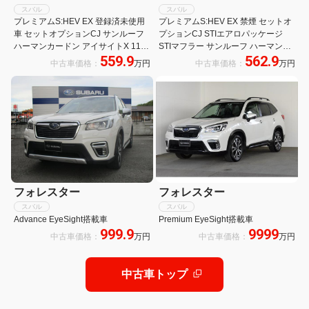
スバル
スバル
プレミアムS:HEV EX 登録済未使用
プレミアムS:HEV EX 禁煙 セットオ
車 セットオプションCJ サンルーフ
プションCJ STIエアロパッケージ
ハーマンカードン アイサイトX 11型
STIマフラー サンルーフ ハーマンカ
559.9
562.9
ナビ 全周囲カメラ スマートリアビュ
ードン 11型ナビフルセグ 全周囲カ
中古車価格：
万円
中古車価格：
万円
ーミラー 茶革シート シートエアコン
メラ 黒革 AC100V電源 アイサイトX
AC100V電源 電動リアゲート
電動リアゲート 全ートヒーター
フォレスター
フォレスター
スバル
スバル
Advance EyeSight搭載車
Premium EyeSight搭載車
999.9
9999
中古車価格：
万円
中古車価格：
万円
中古車トップ