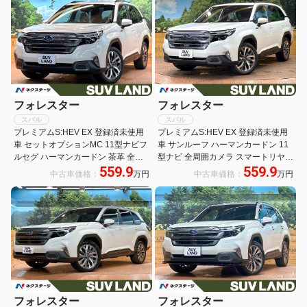
フォレスター
フォレスター
スバル
スバル
プレミアムS:HEV EX 登録済未使用
プレミアムS:HEV EX 登録済未使用
車 セットオプションMC 11型ナビフ
車 サンルーフ ハーマンカードン 11
ルセグ ハーマンカードン 茶革 全周
型ナビ 全周囲カメラ スマートリヤビ
559.9
559.9
囲カメラ アイサイトX AC100V 電動
ューミラー 寒冷地仕様 100V電源 ア
中古車価格：
万円
中古車価格：
万円
リアゲート シートベンチレーション
イサイト レーダークルーズ 電動リア
純正18インチAW LEDヘッド
ゲート 黒革シート ルーフレール
フォレスター
フォレスター