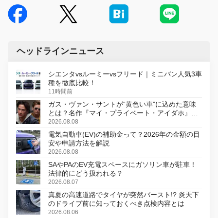
ヘッドラインニュース
シエンタvsルーミーvsフリード｜ミニバン人気3車
種を徹底比較！
11時間前
ガス・ヴァン・サントが“黄色い車”に込めた意味
とは？名作『マイ・プライベート・アイダホ』が
初のデジタルリマスター版で復活
2026.08.08
電気自動車(EV)の補助金って？2026年の金額の目
安や申請方法を解説
2026.08.08
SAやPAのEV充電スペースにガソリン車が駐車！
法律的にどう扱われる？
2026.08.07
真夏の高速道路でタイヤが突然バースト!? 炎天下
のドライブ前に知っておくべき点検内容とは
2026.08.06