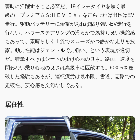
害時に活躍すること必至だ。19インチタイヤを履く最上
級の「プレミアムＳ:ＨＥＶ ＥＸ」を走らせれば出足はEV
走行。駆動バッテリーに余裕があれば粘り強いEV走行を
行ない、パワーステアリングの滑らかで気持ち良い操舵感
もあって、素晴らしく上質でスムーズかつ静かな走りを披
露。動力性能はジェントルで力強い、という表現が適切
だ。特筆すべきはシートの掛け心地の良さ。路面、速度を
問わない乗り心地の良さは高級車に匹敵する。600㎞を走
破した経験もあるが、運転疲労は最小限。雪道、悪路での
走破性、安心感も文句なしである。
居住性