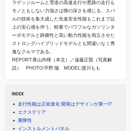
ラゲッジルームと雪道の高速走行や悪路の走行も
モノともしない力強さは懐の深さを感じる。スバ
ルの技術を集大成した先進安全性能もこれまで以
上の安心感を伴う。軽量でパワフルなガソリンタ
ーボモデルと静粛性と高い動力性能を両立させた
ストロングハイブリッドモデルとも間違いなく秀
逸なクルマである。
REPORT:青山尚暉（本文）／遠藤正賢（写真解
説） PHOTO:平野 陽 MODEL:渡川もも
INDEX
走行性能は正統進化 開発はデザインが第一!?
エクステリア
乗降性
インストルメントパネル