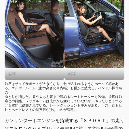
前席
後席
前席はサイドサポートが大きくなり、包み込まれるようなホールド感があ
る。エルボールーム（肘の高さの車内幅）も僅かに拡大し、ハンドル操作時
の
ゆとりが増した。肩や太もも裏まで温めるシートヒーターも装備。後席は前
席との距離、レッグルームは先代から変わっていないが、ゆったりとくつろ
げる空間は踏襲されている。シートクッションも厚みがある。一方、背もた
れとヘッドレストの調整代が少ないのが課題。
ガソリンターボエンジンを搭載する「ＳＰＯＲＴ」の走り
はストロングハイブリッドモデルに対して約100㎏軽量で