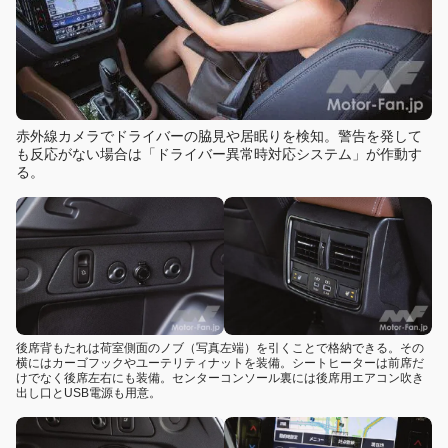
赤外線カメラでドライバーの脇見や居眠りを検知。警告を発して
も反応がない場合は「ドライバー異常時対応システム」が作動す
る。
後席背もたれは荷室側面のノブ（写真左端）を引くことで格納できる。その
横にはカーゴフックやユーテリティナットを装備。シートヒーターは前席だ
けでなく後席左右にも装備。センターコンソール裏には後席用エアコン吹き
出し口とUSB電源も用意。