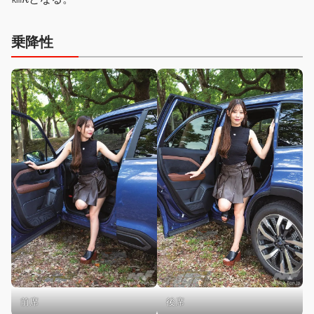
乗降性
後席
前席