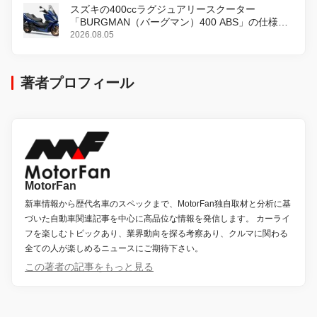
スズキの400ccラグジュアリースクーター
「BURGMAN（バーグマン）400 ABS」の仕様を
変更し、8月18日に発売
2026.08.05
著者プロフィール
MotorFan
新車情報から歴代名車のスペックまで、MotorFan独自取材と分析に基
づいた自動車関連記事を中心に高品位な情報を発信します。 カーライ
フを楽しむトピックあり、業界動向を探る考察あり、クルマに関わる
全ての人が楽しめるニュースにご期待下さい。
この著者の記事をもっと見る