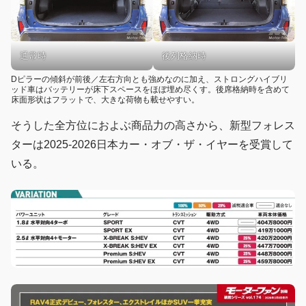
通常時
後列格納時
Dピラーの傾斜が前後／左右方向とも強めなのに加え、ストロングハイブリ
ッド車はバッテリーが床下スペースをほぼ埋め尽くす。後席格納時を含めて
床面形状はフラットで、大きな荷物も載せやすい。
そうした全方位におよぶ商品力の高さから、新型フォレス
ターは2025-2026日本カー・オブ・ザ・イヤーを受賞して
いる。