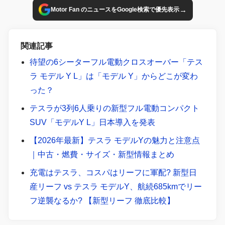
→
Motor Fan のニュースをGoogle検索で優先表示
関連記事
待望の6シーターフル電動クロスオーバー「テス
ラ モデル Y L」は「モデル Y」からどこが変わ
った？
テスラが3列6人乗りの新型フル電動コンパクト
SUV「モデルY L」日本導入を発表
【2026年最新】テスラ モデルYの魅力と注意点
｜中古・燃費・サイズ・新型情報まとめ
充電はテスラ、コスパはリーフに軍配? 新型日
産リーフ vs テスラ モデルY、航続685kmでリー
フ逆襲なるか? 【新型リーフ 徹底比較】