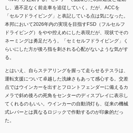
し、過不足なく前走車を追従していく。だが、ACCを
「セルフドライビング」と表記している点は気になった。
本邦において2026年内の実現を目指すFSD（フルセルフ
ドライビング）をやや控えめにした表現だが、現状でその
ネーミングは勇足だろう。「セミセルフドライビング」く
らいにした方が後ろ指を刺される心配がないような気がす
る。
とはいえ、自らステアリングを握って走らせるテスラは、
運転支援について卓越した洗練さもあって感心する。交差
点ではウインカーを出すとフロントフェンダーに備えるカ
メラで斜め後ろの死角をセンターのディスプレイに表示し
てくれるのもいい。ウインカーの自動消灯も、従来の機械
式レバーとは異なるロジックで作動するのが印象的だっ
た。