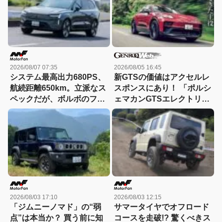
2026/08/07 07:35
2026/08/05 16:45
システム最高出力680PS、
新GTSの価値はアクセルレ
航続距離650km。立派なス
スポンスにあり！ 「ポルシ
ペックだが、ボルボのフラ
ェマカンGTSエレクトリッ
ッグシップSUVの本当の魅
ク」に試乗
力は数字以外にあった！
【ボルボEX90試乗】
2026/08/03 17:10
2026/08/03 12:15
「ジムニーノマド」の“弱
サマータイヤでオフロード
点”は本当か？ 買う前に知
コースを走破!? 驚くべきス