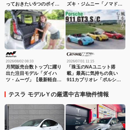
っておきたい5つのポイン
ズキ・ジムニー「ノマド」
ト！小回り、燃費、101馬
の走破性！1型→2型への進
力、5速MTを徹底チェック
化にも注目!!
2026/08/02 08:33
2026/07/31 11:15
月間販売台数トップに躍り
「珠玉のNAユニット搭
出た注目モデル「ダイハ
載」最高に気持ちの良い
ツ・ムーヴ」【最新軽自動
911カブリオレ「ポルシェ
車 車種別解説 DAIHATSU
911 GT3 S/C」を試乗
MOVE】
テスラ モデルＹの厳選中古車物件情報