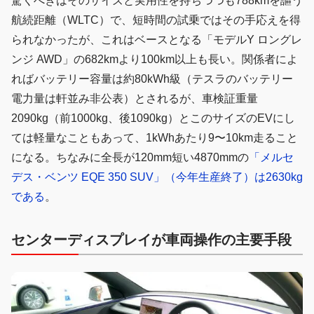
驚くべきはそのサイズと実用性を持ちつつも788kmを謳う
航続距離（WLTC）で、短時間の試乗ではその手応えを得
られなかったが、これはベースとなる「モデルY ロングレ
ンジ AWD」の682kmより100km以上も長い。関係者によ
ればバッテリー容量は約80kWh級（テスラのバッテリー
電力量は軒並み非公表）とされるが、車検証重量
2090kg（前1000kg、後1090kg）とこのサイズのEVにし
ては軽量なこともあって、1kWhあたり9〜10km走ること
になる。ちなみに全長が120mm短い4870mmの
「メルセ
デス・ベンツ EQE 350 SUV」（今年生産終了）は2630kg
である
。
センターディスプレイが車両操作の主要手段