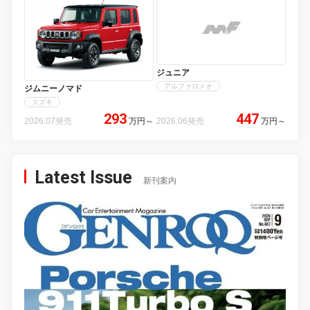
ジュニア
アルファロメオ
ジムニーノマド
スズキ
293
447
2026.07発売
万円
～
2026.06発売
万円
～
Latest Issue
新刊案内