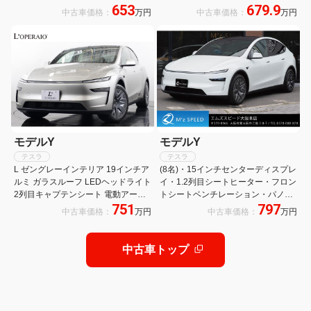
653
679.9
ル イージークロージャー パワーフラ
マルチコート・オールブラックイン
中古車価格：
万円
中古車価格：
万円
ンク パワートランク スクリーンスイ
テリア・20インチヘリックスホイー
ベルマウント 助手席オットマン
ル・パノラマガラスルーフ
モデルY
モデルY
テスラ
テスラ
L ゼングレーインテリア 19インチア
(8名)・15インチセンターディスプレ
ルミ ガラスルーフ LEDヘッドライト
イ・1.2列目シートヒーター・フロン
2列目キャプテンシート 電動アーム
トシートベンチレーション・パノラ
751
797
レスト メモリー電動シート 全席ベン
ミックルーフ・ワイヤレス充電器
中古車価格：
万円
中古車価格：
万円
チレーター シートヒーター ステアリ
ングヒーター
中古車トップ