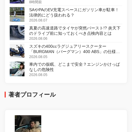
8時間前
SAやPAのEV充電スペースにガソリン車が駐車！
法律的にどう扱われる？
2026.08.07
真夏の高速道路でタイヤが突然バースト!? 炎天下
のドライブ前に知っておくべき点検内容とは
2026.08.06
スズキの400ccラグジュアリースクーター
「BURGMAN（バーグマン）400 ABS」の仕様を
変更し、8月18日に発売
2026.08.05
車内での仮眠、どこまで安全？エンジンかけっぱ
なしの危険性
2026.08.05
著者プロフィール