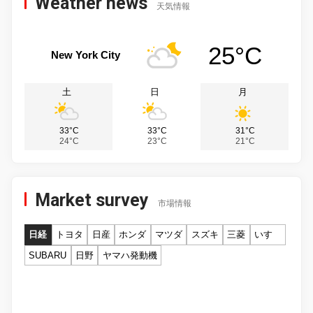
Weather news
天気情報
25°C
New York City
土
日
月
33°C
33°C
31°C
24°C
23°C
21°C
Market survey
市場情報
日経
トヨタ
日産
ホンダ
マツダ
スズキ
三菱
いすゞ
SUBARU
日野
ヤマハ発動機