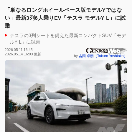
「単なるロングホイールベース版モデルYではな
い」最新3列6人乗りEV「テスラ モデルY L」に試
乗
テスラの3列シートを備えた最新コンパクトSUV「モデ
ルY L」に試乗
2026.05.11 16:45
2026.05.14 16:03 更新
by
吉岡 卓朗（Takuro Yoshioka）