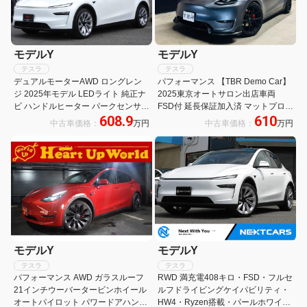
モデルY
モデルY
テスラ
テスラ
デュアルモーターAWD ロングレン
パフォーマンス 【TBR Demo Car】
ジ 2025年モデル LEDライト 純正ナ
2025東京オートサロン出店車両
ビ ハンドルヒーター パークセンサー
FSD付 延長保証加入済 マットプロテ
608.9
610
パノラマルーフ パワーシート パワー
クションフィルム TBR車高調
中古車価格：
万円
中古車価格：
万円
リアゲート ETC 全席シートヒーター
HW4 純正20インチAW
モデルY
モデルY
テスラ
テスラ
パフォーマンス AWD ガラスルーフ
RWD 満充電408キロ・FSD・フルセ
21インチウーバータービンホイール
ルフドライビングケイパビリティ・
オートパイロット パワードアハンド
HW4・Ryzen搭載・パールホワイト