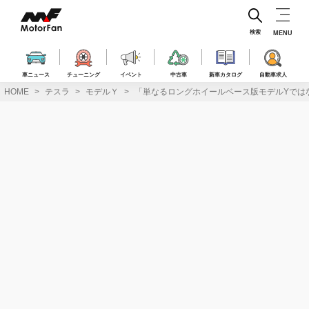
コ
ン
テ
検索
MENU
ン
ツ
へ
車ニュース
チューニング
イベント
中古車
新車カタログ
自動車求人
ス
HOME
テスラ
モデルＹ
「単なるロングホイールベース版モデルYではない
キ
ッ
プ