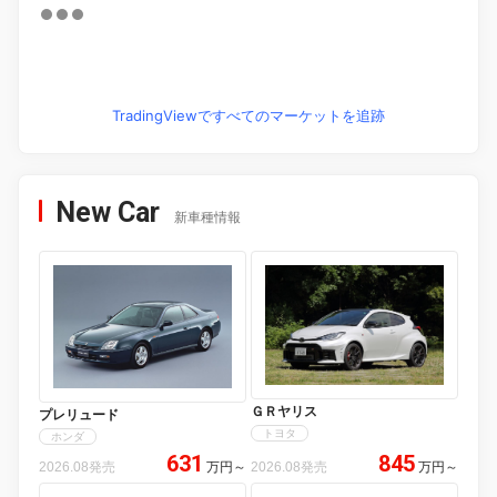
TradingViewですべてのマーケットを追跡
New Car
新車種情報
ＧＲヤリス
プレリュード
トヨタ
ホンダ
631
845
2026.08発売
万円
～
2026.08発売
万円
～