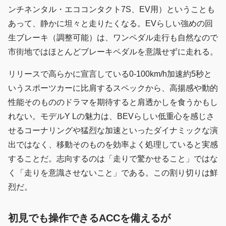
ンチネンタル・エココンタクト7S、EV用）ということも
あって、静かに坦々と走りたくなる。EVらしい強めの回
生ブレーキ（調整可能）は、ワンペダル走行も自然なので
市街地ではほとんどブレーキペダルを意識せずに走れる。
リリースで高らかに宣言している0-100km/h加速約5秒と
いうスポーツカーに比肩するスペックから、高揚感や動的
性能そのもののドラマを期待すると肩透かしを食うかもし
れない。モデルY Lの魅力は、BEVらしい低重心を感じさ
せるコーナリングや猛烈な加速といったダイナミックな演
出ではなく、移動そのものを効率よく処理していると実感
することだ。志向するのは「走りで驚かせること」ではな
く「走りを意識させないこと」である。この割り切りは鮮
烈だ。
初見でも操作できるACCを備えるが