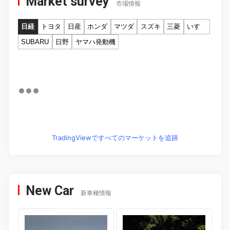
Market survey
市場情報
日経
トヨタ
日産
ホンダ
マツダ
スズキ
三菱
いすゞ
SUBARU
日野
ヤマハ発動機
TradingViewですべてのマーケットを追跡
New Car
新車種情報