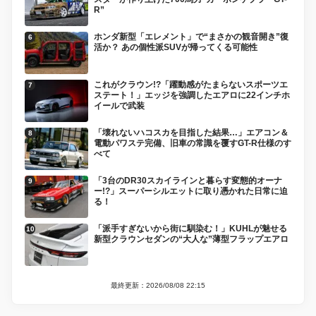
R”
ホンダ新型「エレメント」で“まさかの観音開き”復
活か？ あの個性派SUVが帰ってくる可能性
これがクラウン!?「躍動感がたまらないスポーツエ
ステート！」エッジを強調したエアロに22インチホ
イールで武装
「壊れないハコスカを目指した結果…」エアコン＆
電動パワステ完備、旧車の常識を覆すGT-R仕様のす
べて
「3台のDR30スカイラインと暮らす変態的オーナ
ー!?」スーパーシルエットに取り憑かれた日常に迫
る！
「派手すぎないから街に馴染む！」KUHLが魅せる
新型クラウンセダンの“大人な”薄型フラップエアロ
最終更新：2026/08/08 22:15