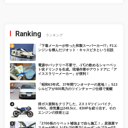
Ranking
ランキング
「下着メーカーが作った和製スーパーカー!?」F1エ
ンジンを積んだジオット・キャスピタという伝説
電源やバッテリー不要で、-1℃の飲めるシャーベッ
ト状ドリンクを生成。現場作業やアウトドアに「ア
イススラリーメーカー」が便利！
「昭和63年式、37年間ワンオーナーの意地！」S13
シルビアが400馬力のツインチャージ仕様で覚醒
排ガス規制をクリアした、2ストVツインバイク、
VINS。排気量は249.5cc、83HPを絞り出す。その
エンジンの技術とは
「2700発のリベット補強まで自ら施工！」居酒屋マ
スターが作り上げた700馬力“カーボンケブラーGT-