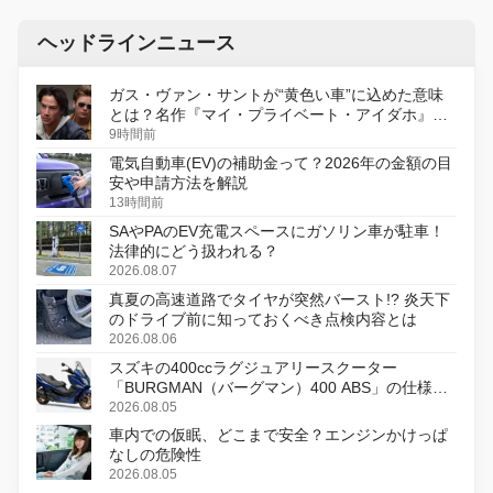
ヘッドラインニュース
ガス・ヴァン・サントが“黄色い車”に込めた意味
とは？名作『マイ・プライベート・アイダホ』が
初のデジタルリマスター版で復活
9時間前
電気自動車(EV)の補助金って？2026年の金額の目
安や申請方法を解説
13時間前
SAやPAのEV充電スペースにガソリン車が駐車！
法律的にどう扱われる？
2026.08.07
真夏の高速道路でタイヤが突然バースト!? 炎天下
のドライブ前に知っておくべき点検内容とは
2026.08.06
スズキの400ccラグジュアリースクーター
「BURGMAN（バーグマン）400 ABS」の仕様を
変更し、8月18日に発売
2026.08.05
車内での仮眠、どこまで安全？エンジンかけっぱ
なしの危険性
2026.08.05