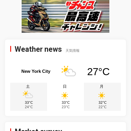
Weather news
天気情報
27°C
New York City
土
日
月
33°C
33°C
32°C
24°C
23°C
22°C