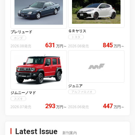
ＧＲヤリス
プレリュード
トヨタ
ホンダ
631
845
2026.08発売
万円
～
2026.08発売
万円
～
ジュニア
アルファロメオ
ジムニーノマド
スズキ
293
447
2026.07発売
万円
～
2026.06発売
万円
～
Latest Issue
新刊案内