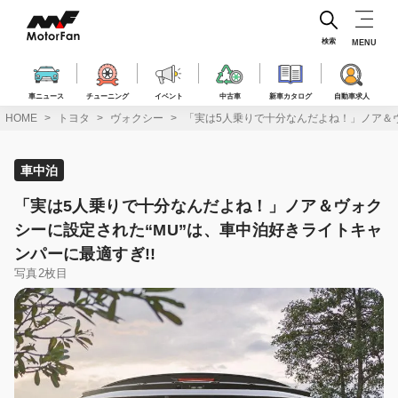
コ
ン
テ
検索
MENU
ン
ツ
へ
車ニュース
チューニング
イベント
中古車
新車カタログ
自動車求人
ス
HOME
トヨタ
ヴォクシー
「実は5人乗りで十分なんだよね！」ノア＆ヴ
キ
ッ
プ
車中泊
「実は5人乗りで十分なんだよね！」ノア＆ヴォク
シーに設定された“MU”は、車中泊好きライトキャ
ンパーに最適すぎ!!
写真2枚目