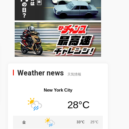
Weather news
天気情報
New York City
28°C
金
33°C
25°C