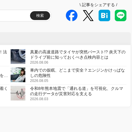
\
記事をシェアする
/
検索
！法
真夏の高速道路でタイヤが突然バースト!? 炎天下の
ドライブ前に知っておくべき点検内容とは
2026.08.06
車内での仮眠、どこまで安全？エンジンかけっぱな
様を変
しの危険性
2026.08.05
着く
令和8年熊本地震で「通れる道」を可視化、クルマ
の走行データが災害対応を支える
2026.08.03