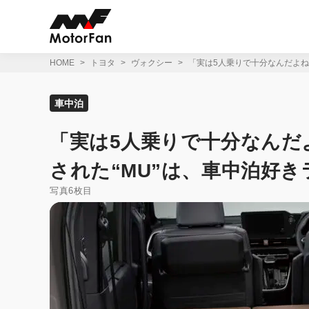
コ
ン
テ
ン
ツ
HOME
トヨタ
ヴォクシー
「実は5人乗りで十分なんだよね
へ
ス
キ
車中泊
ッ
プ
「実は5人乗りで十分なんだ
された“MU”は、車中泊好き
写真6枚目