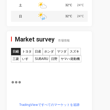
土
32°C
24°C
日
32°C
24°C
Market survey
市場情報
日経
トヨタ
日産
ホンダ
マツダ
スズキ
三菱
いすゞ
SUBARU
日野
ヤマハ発動機
TradingViewですべてのマーケットを追跡