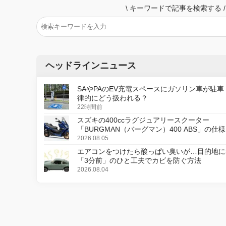
\
キーワードで記事を検索する
/
ヘッドラインニュース
SAやPAのEV充電スペースにガソリン車が駐車
律的にどう扱われる？
22時間前
スズキの400ccラグジュアリースクーター
「BURGMAN（バーグマン）400 ABS」の仕
更し、8月18日に発売
2026.08.05
エアコンをつけたら酸っぱい臭いが…目的地に
「3分前」のひと工夫でカビを防ぐ方法
2026.08.04