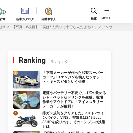
検索
MENU
古車
新車カタログ
自動車求人
!!
【写真・6枚目】「実は5人乗りで十分なんだよね！」ノア＆ヴォクシーに設定
Ranking
ランキング
「下着メーカーが作った和製スーパー
カー!?」F1エンジンを積んだジオッ
ト・キャスピタという伝説
電源やバッテリー不要で、-1℃の飲める
シャーベット状ドリンクを生成。現場
作業やアウトドアに「アイススラリー
メーカー」が便利！
排ガス規制をクリアした、2ストVツイ
ンバイク、VINS。排気量は249.5cc、
83HPを絞り出す。そのエンジンの技術
とは