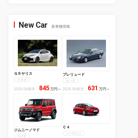
New Car
新車種情報
ＧＲヤリス
プレリュード
トヨタ
ホンダ
845
631
2026.08発売
万円
～
2026.08発売
万円
～
Ｃ４
ジムニーノマド
シトロエン
スズキ