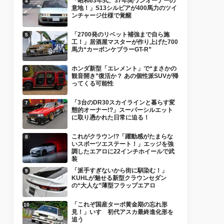
「昭和63年式、37年間ワンオーナーの
意地！」S13シルビアが400馬力のツイ
ンチャージ仕様で覚醒
「2700発のリベット補強まで自ら施
工！」居酒屋マスターが作り上げた700
馬力“カーボンケブラーGT-R”
ホンダ新型「エレメント」で“まさかの
観音開き”復活か？ あの個性派SUVが帰
ってくる可能性
「3台のDR30スカイラインと暮らす変
態的オーナー!?」スーパーシルエット
に取り憑かれた日常に迫る！
これがクラウン!?「躍動感がたまらな
いスポーツエステート！」エッジを強
調したエアロに22インチホイールで武
装
「派手すぎないから街に馴染む！」
KUHLが魅せる新型クラウンセダン
の“大人な”薄型フラップエアロ
「これぞ国産ターボ黄金期の忘れ形
見！」いすゞ初代アスカ最終進化形を
追う