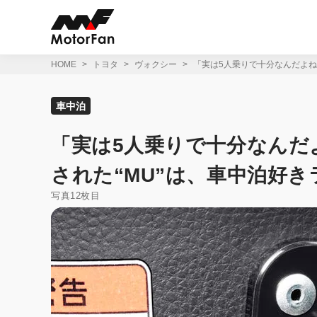
コ
ン
テ
ン
ツ
HOME
トヨタ
ヴォクシー
「実は5人乗りで十分なんだよね
へ
ス
キ
車中泊
ッ
プ
「実は5人乗りで十分なんだ
された“MU”は、車中泊好き
写真12枚目