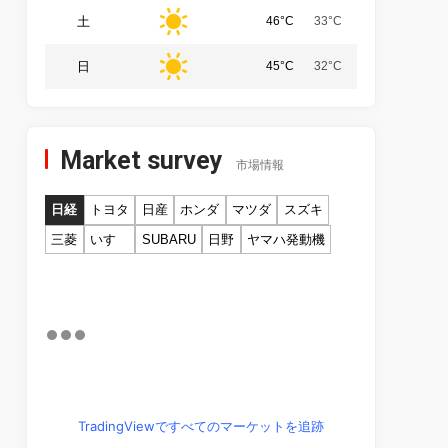
土
46°C
33°C
日
45°C
32°C
Market survey
市場情報
日経
トヨタ
日産
ホンダ
マツダ
スズキ
三菱
いすゞ
SUBARU
日野
ヤマハ発動機
TradingViewですべてのマーケットを追跡