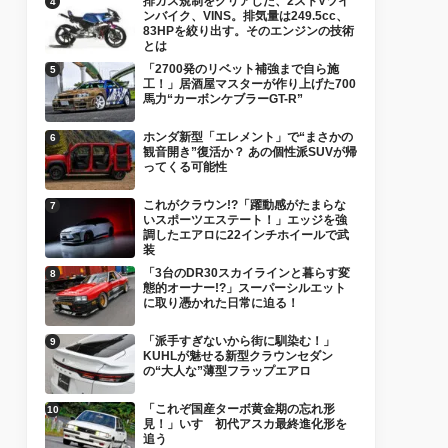
排ガス規制をクリアした、2ストVツイ
ンバイク、VINS。排気量は249.5cc、
83HPを絞り出す。そのエンジンの技術
とは
「2700発のリベット補強まで自ら施
工！」居酒屋マスターが作り上げた700
馬力“カーボンケブラーGT-R”
ホンダ新型「エレメント」で“まさかの
観音開き”復活か？ あの個性派SUVが帰
ってくる可能性
これがクラウン!?「躍動感がたまらな
いスポーツエステート！」エッジを強
調したエアロに22インチホイールで武
装
「3台のDR30スカイラインと暮らす変
態的オーナー!?」スーパーシルエット
に取り憑かれた日常に迫る！
「派手すぎないから街に馴染む！」
KUHLが魅せる新型クラウンセダン
の“大人な”薄型フラップエアロ
「これぞ国産ターボ黄金期の忘れ形
見！」いすゞ初代アスカ最終進化形を
追う