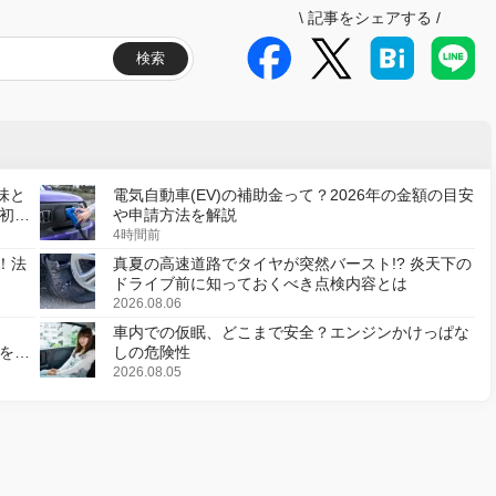
\
記事をシェアする
/
検索
味と
電気自動車(EV)の補助金って？2026年の金額の目安
初の
や申請方法を解説
4時間前
！法
真夏の高速道路でタイヤが突然バースト!? 炎天下の
ドライブ前に知っておくべき点検内容とは
2026.08.06
車内での仮眠、どこまで安全？エンジンかけっぱな
様を変
しの危険性
2026.08.05