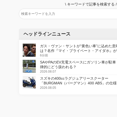
\
キーワードで記事を検索する
/
ヘッドラインニュース
ガス・ヴァン・サントが“黄色い車”に込めた意
は？名作『マイ・プライベート・アイダホ』が
デジタルリマスター版で復活
6分前
SAやPAのEV充電スペースにガソリン車が駐車
律的にどう扱われる？
2026.08.07
スズキの400ccラグジュアリースクーター
「BURGMAN（バーグマン）400 ABS」の仕
更し、8月18日に発売
2026.08.05