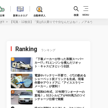
検索
MENU
古車
新車カタログ
自動車求人
!!
【写真・12枚目】「実は5人乗りで十分なんだよね！」ノア＆ヴォクシーに設
Ranking
ランキング
「下着メーカーが作った和製スーパー
カー!?」F1エンジンを積んだジオッ
ト・キャスピタという伝説
電源やバッテリー不要で、-1℃の飲める
シャーベット状ドリンクを生成。現場
作業やアウトドアに「アイススラリー
メーカー」が便利！
「昭和63年式、37年間ワンオーナーの
意地！」S13シルビアが400馬力のツイ
ンチャージ仕様で覚醒