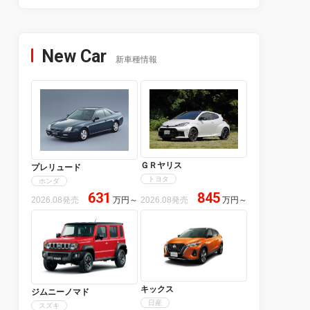
New Car
新車種情報
ＧＲヤリス
プレリュード
トヨタ
ホンダ
631
845
2026.08発売
万円
～
2026.08発売
万円
～
キックス
ジムニーノマド
日産
スズキ