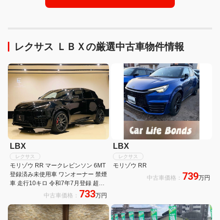
レクサス ＬＢＸの厳選中古車物件情報
LBX
LBX
レクサス
レクサス
モリゾウ RR マークレビンソン 6MT
モリゾウ RR
739
登録済み未使用車 ワンオーナー 禁煙
中古車価格：
万円
車 走行10キロ 令和7年7月登録 超高
733
級レクサス純正オプションボディー
中古車価格：
万円
コーティング済み 前後ドライブレコ
ーダー 寒冷地仕様 4WD