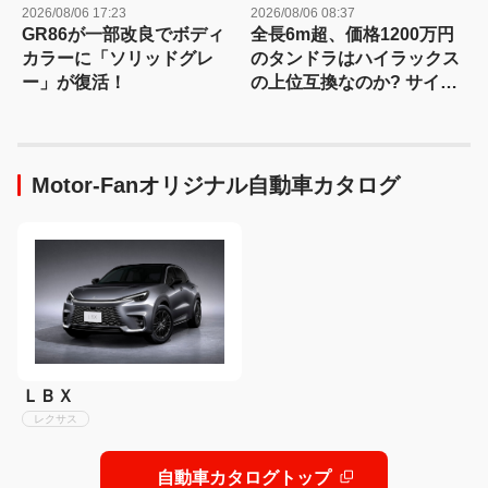
2026/08/06 17:23
2026/08/06 08:37
GR86が一部改良でボディ
全長6m超、価格1200万円
カラーに「ソリッドグレ
のタンドラはハイラックス
ー」が復活！
の上位互換なのか? サイ
ズ・装備・走り・価格を徹
底比較して分かった決定的
な違い 【新型ハイラックス
徹底比較】
Motor-Fanオリジナル自動車カタログ
ＬＢＸ
レクサス
自動車カタログトップ