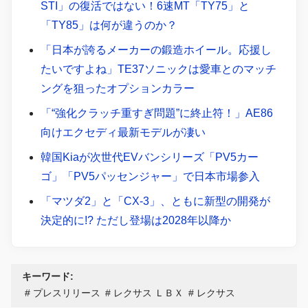
STI」の復活ではない！6速MT「TY75」と
「TY85」は何が違うのか？
「日本が誇るメーカーの鍛造ホイール。応援し
たいですよね」TE37ソニックは愛車とのマッチ
ングを狙ったオプションカラー
「“強化クラッチ重すぎ問題”に終止符！」AE86
向けエクセディ最新モデルが凄い
韓国Kiaが次世代EVバンシリーズ「PV5カー
ゴ」「PV5パッセンジャー」で日本市場参入
「マツダ2」と「CX-3」、ともに新型の開発が
決定的に!? ただし登場は2028年以降か
キーワード:
プレスリリース
レクサス ＬＢＸ
レクサス