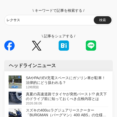
\
キーワードで記事を検索する
/
検索
\
記事をシェアする
/
ヘッドラインニュース
SAやPAのEV充電スペースにガソリン車が駐車！
法律的にどう扱われる？
12時間前
真夏の高速道路でタイヤが突然バースト!? 炎天下
のドライブ前に知っておくべき点検内容とは
2026.08.06
スズキの400ccラグジュアリースクーター
「BURGMAN（バーグマン）400 ABS」の仕様を