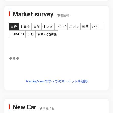
Market survey
市場情報
日経
トヨタ
日産
ホンダ
マツダ
スズキ
三菱
いすゞ
SUBARU
日野
ヤマハ発動機
TradingViewですべてのマーケットを追跡
New Car
新車種情報