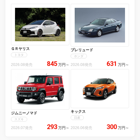
ＧＲヤリス
プレリュード
トヨタ
ホンダ
845
631
2026.08発売
万円
～
2026.08発売
万円
～
キックス
ジムニーノマド
日産
スズキ
293
300
2026.07発売
万円
～
2026.06発売
万円
～