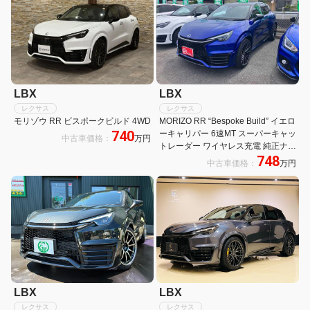
LBX
LBX
レクサス
レクサス
モリゾウ RR ビスポークビルド 4WD
MORIZO RR “Bespoke Build” イエロ
740
ーキャリパー 6速MT スーパーキャッ
中古車価格：
万円
トレーダー ワイヤレス充電 純正ナビ
748
フルセグTV Bluetooth接続可 全方位
中古車価格：
万円
カメラ シートクーラー 純正19イン
チアルミホイール パワーバックドア
LBX
LBX
レクサス
レクサス