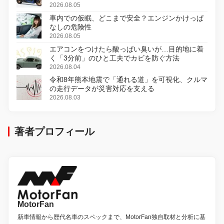
変更し、8月18日に発売
2026.08.05
車内での仮眠、どこまで安全？エンジンかけっぱ
なしの危険性
2026.08.05
エアコンをつけたら酸っぱい臭いが…目的地に着
く「3分前」のひと工夫でカビを防ぐ方法
2026.08.04
令和8年熊本地震で「通れる道」を可視化、クルマ
の走行データが災害対応を支える
2026.08.03
著者プロフィール
MotorFan
新車情報から歴代名車のスペックまで、MotorFan独自取材と分析に基