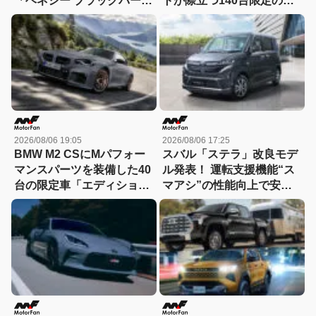
「ヘネシー ブラックバー
トが際立つ140台限定の
ド」がデビュー【動画】
「スポルト スペチアーレ」
が登場！
2026/08/06 19:05
2026/08/06 17:25
BMW M2 CSにMパフォー
スバル「ステラ」改良モデ
マンスパーツを装備した40
ル発表！ 運転支援機能“ス
台の限定車「エディショ
マアシ”の性能向上で安心
ン・エッジ」が登場！
感さらにアップ