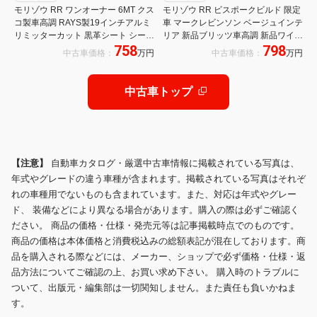
モリゾウ RR ワンオーナー 6MT クス
モリゾウ RR ビスポークビルド 限定
コ製車高調 RAYS製19インチアルミ
車 マークレビンソン ベージュインテ
リミッターカット 黒革シート シート
リア 新品ブリッツ車高調 新品ワイト
758
798
ヒーター ステアリングヒーター ヘッ
レ 前後前後ドラレコ デジタルインナ
中古車価格：
万円
中古車価格：
万円
ドアップディスプレイ レッドキャリ
ーミラー 新車保証 ワンオーナー 禁
パー パワーバックドア
煙車 イエローキャリバー F6 ミッシ
ョン
中古車トップ
【注意】
自動車カタログ・厳選中古車情報に掲載されている写真は、
年式やグレードの違う車種が含まれます。掲載されている写真はそれぞ
れの車種用でないものも含まれています。また、対応は年式やグレー
ド、 装備などにより異なる場合があります。購入の際は必ずご確認く
ださい。 商品の価格・仕様・発売元等は記事掲載時点でのものです。
商品の価格は本体価格と消費税込みの総額表記が混在しております。商
品を購入される際などには、メーカー、ショップで必ず価格・仕様・返
品方法についてご確認の上、お買い求め下さい。 購入時のトラブルに
ついて、出版元・編集部は一切関知しません。また責任も負いかねま
す。