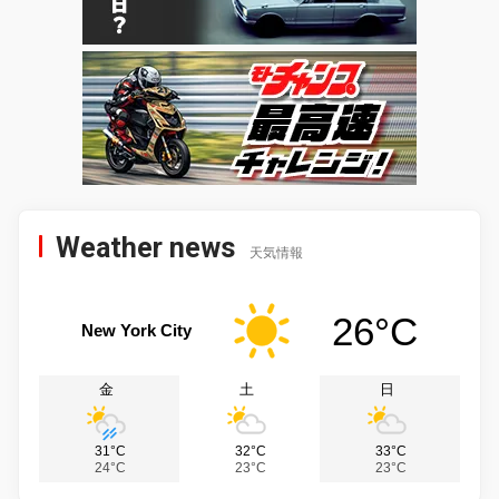
Weather news
天気情報
26°C
New York City
金
土
日
31°C
32°C
33°C
24°C
23°C
23°C