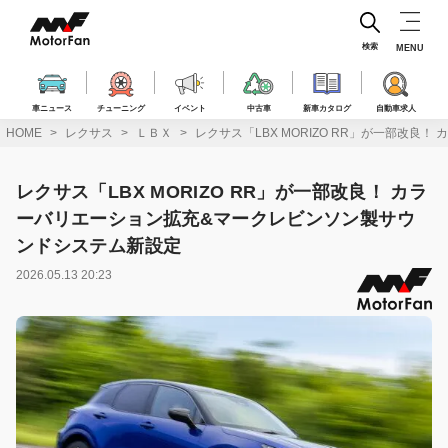
コ
ン
テ
検索
MENU
ン
ツ
へ
車ニュース
チューニング
イベント
中古車
新車カタログ
自動車求人
ス
HOME
レクサス
ＬＢＸ
レクサス「LBX MORIZO RR」が一部改
キ
ッ
プ
レクサス「LBX MORIZO RR」が一部改良！ カラ
ーバリエーション拡充&マークレビンソン製サウ
ンドシステム新設定
2026.05.13 20:23