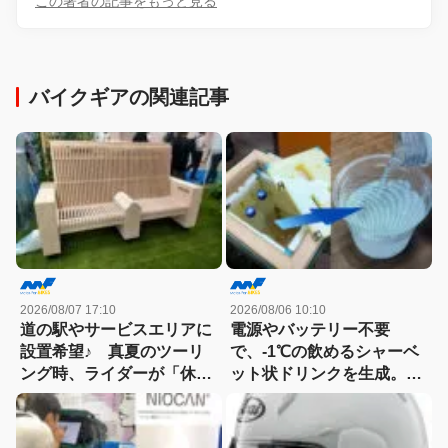
この著者の記事をもっと見る
バイクギアの関連記事
2026/08/07 17:10
2026/08/06 10:10
道の駅やサービスエリアに
電源やバッテリー不要
設置希望♪ 真夏のツーリ
で、-1℃の飲めるシャーベ
ング時、ライダーが「休憩
ット状ドリンクを生成。現
場所に欲しい！」と思う冷
場作業やアウトドアに「ア
却機器を発見
イススラリーメーカー」が
便利！