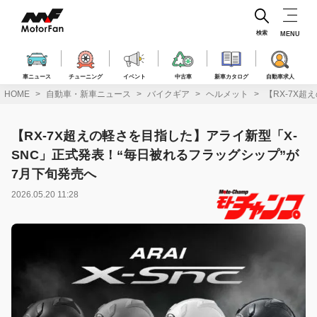
コ
ン
テ
検索
MENU
ン
ツ
へ
車ニュース
チューニング
イベント
中古車
新車カタログ
自動車求人
ス
HOME
自動車・新車ニュース
バイクギア
ヘルメット
【RX-7X
キ
ッ
プ
【RX-7X超えの軽さを目指した】アライ新型「X-
SNC」正式発表！“毎日被れるフラッグシップ”が
7月下旬発売へ
2026.05.20 11:28