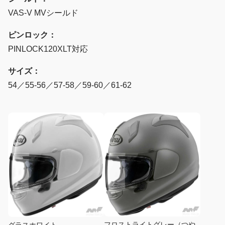
VAS-V MVシールド
ピンロック：
PINLOCK120XLT対応
サイズ：
54／55-56／57-58／59-60／61-62
フロストライトグレー（つや
グラスホワイト