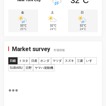
32°C
金
土
日
33°C
32°C
32°C
25°C
24°C
24°C
Market survey
市場情報
日経
トヨタ
日産
ホンダ
マツダ
スズキ
三菱
いすゞ
SUBARU
日野
ヤマハ発動機