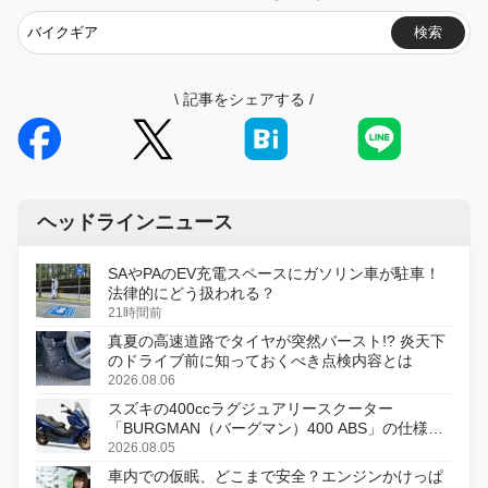
検索
\
記事をシェアする
/
ヘッドラインニュース
SAやPAのEV充電スペースにガソリン車が駐車！
法律的にどう扱われる？
21時間前
真夏の高速道路でタイヤが突然バースト!? 炎天下
のドライブ前に知っておくべき点検内容とは
2026.08.06
スズキの400ccラグジュアリースクーター
「BURGMAN（バーグマン）400 ABS」の仕様を
変更し、8月18日に発売
2026.08.05
車内での仮眠、どこまで安全？エンジンかけっぱ