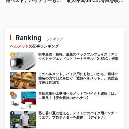
用ベスト。バッテリーも保
最大外気-14℃の冷風を噴
冷剤も不要、水と走行風の
射！ 冷却ユニットと送風
みで“優しく”冷やす！
システムがコラボしたお洒
落な“リュック型”の空冷ウ
ェア
Ranking
ランキング
ヘルメット
の記事ランキング
街中最強・最軽、最新スペックフルフェイス｜アラ
イのトップエンドストリートモデル「X-SNC」登場
このヘルメット、バイク用にも欲しいかも。素材or
塗装の力で日光を防ぐ「遮熱ヘルメット」。表面温
度差は約10℃
自転車用や工事用ヘルメットでバイクを運転！はナ
ニ違反？【安全規格のオハナシ】
蒸し暑い夏に使える、デイトナのバイク用インナー
ウエア。プロテクターを装備！【デイトナ】