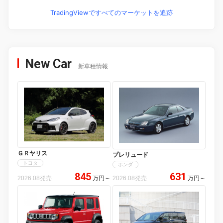
TradingViewですべてのマーケットを追跡
New Car
新車種情報
ＧＲヤリス
プレリュード
トヨタ
ホンダ
845
631
2026.08発売
万円
～
2026.08発売
万円
～