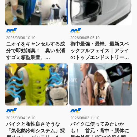
2026/08/06 10:10
2026/08/05 05:10
ニオイをキャンセルする成
街中最強・最軽、最新スペ
分で即効消臭！ 臭いを消
ックフルフェイス｜アライ
すゴミ箱型装置、
のトップエンドストリート
「NIOCAN（ニオキャ
モデル「X-SNC」登場
ン）」を噴射！
2026/08/04 16:10
2026/08/02 11:10
バイクと相性良さそうな
バイクに使ってみたいか
「気化熱冷却システム」採
も！ 首元・背中・胴体に