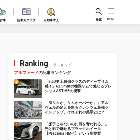
検索
MENU
古車
新車カタログ
自動車求人
Ranking
ランキング
アルファード
の記事ランキング
「8.5J史上最強クラスのディープリム
感！」61.5mmの極深リムで魅せるプレ
シャスAST-M5の衝撃
「深リムか、リムオーバーか。」アル
ヴェルの足元を彩るクレンツェ最強ラ
インアップ、それぞれの美学とは？
「派手じゃないのに目を奪われる。」
光と影で魅せるブラックホイール
【Precious HM-4】という新提案