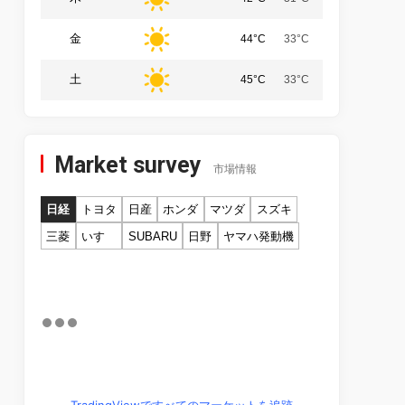
金
44°C
33°C
土
45°C
33°C
Market survey
市場情報
日経
トヨタ
日産
ホンダ
マツダ
スズキ
三菱
いすゞ
SUBARU
日野
ヤマハ発動機
TradingViewですべてのマーケットを追跡