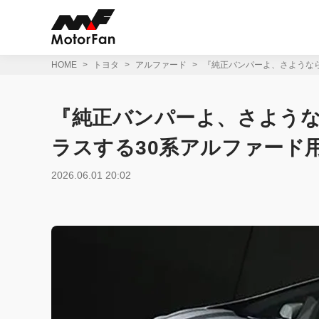
コ
ン
テ
ン
ツ
HOME
トヨタ
アルファード
『純正バンパーよ、さような
へ
ス
キ
『純正バンパーよ、さよう
ッ
プ
ラスする30系アルファード
2026.06.01 20:02