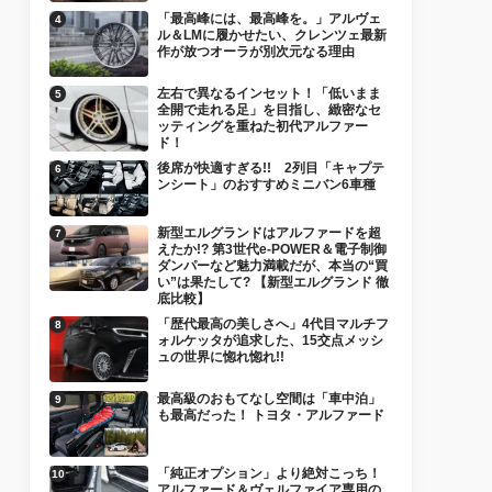
「最高峰には、最高峰を。」アルヴェ
ル＆LMに履かせたい、クレンツェ最新
作が放つオーラが別次元なる理由
左右で異なるインセット！「低いまま
全開で走れる足」を目指し、緻密なセ
ッティングを重ねた初代アルファー
ド！
後席が快適すぎる!! 2列目「キャプテ
ンシート」のおすすめミニバン6車種
新型エルグランドはアルファードを超
えたか!? 第3世代e-POWER＆電子制御
ダンパーなど魅力満載だが、本当の“買
い”は果たして? 【新型エルグランド 徹
底比較】
「歴代最高の美しさへ」4代目マルチフ
ォルケッタが追求した、15交点メッシ
ュの世界に惚れ惚れ!!
最高級のおもてなし空間は「車中泊」
も最高だった！ トヨタ・アルファード
「純正オプション」より絶対こっち！
アルファード＆ヴェルファイア専用の