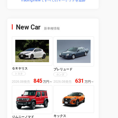
New Car
新車種情報
ＧＲヤリス
プレリュード
トヨタ
ホンダ
845
631
2026.08発売
万円
～
2026.08発売
万円
～
キックス
ジムニーノマド