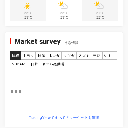
33°C
33°C
31°C
23°C
23°C
22°C
Market survey
市場情報
日経
トヨタ
日産
ホンダ
マツダ
スズキ
三菱
いすゞ
SUBARU
日野
ヤマハ発動機
TradingViewですべてのマーケットを追跡