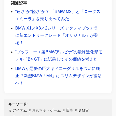
関連記事
“速さ”か“軽さ”か？ 「BMW M2」と「ロータス
エミーラ」を乗り比べてみた
BMW X1／X3／2シリーズ アクティブツアラー
に新エントリーグレード「オリジナル」が登
場！
“ブッフローエ製BMWアルピナ”の最終進化形モ
デル「B4 GT」に試乗してその価値を考えた
BMWが悪夢の巨大キドニーグリルをついに廃
止!? 新型BMW「M4」はスリムデザインが復活
へ！
キーワード:
アイテム
おもちゃ・ゲーム
旧車
ＢＭＷ