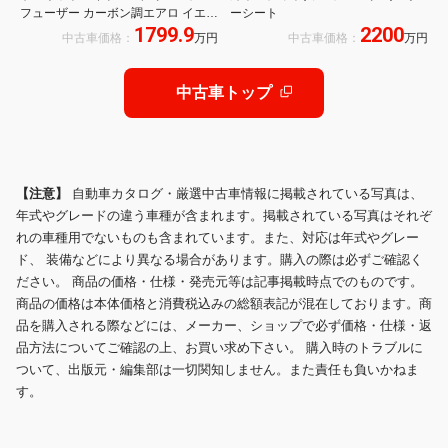
フューザー カーボン調エアロ イエロ
ーシート
1799.9
2200
ーデイライト レッドハイグロスキャ
中古車価格：
万円
中古車価格：
万円
リパー Mカーボンセラミックブレー
キ カーボンバケットシート
中古車トップ
【注意】
自動車カタログ・厳選中古車情報に掲載されている写真は、
年式やグレードの違う車種が含まれます。掲載されている写真はそれぞ
れの車種用でないものも含まれています。また、対応は年式やグレー
ド、 装備などにより異なる場合があります。購入の際は必ずご確認く
ださい。 商品の価格・仕様・発売元等は記事掲載時点でのものです。
商品の価格は本体価格と消費税込みの総額表記が混在しております。商
品を購入される際などには、メーカー、ショップで必ず価格・仕様・返
品方法についてご確認の上、お買い求め下さい。 購入時のトラブルに
ついて、出版元・編集部は一切関知しません。また責任も負いかねま
す。