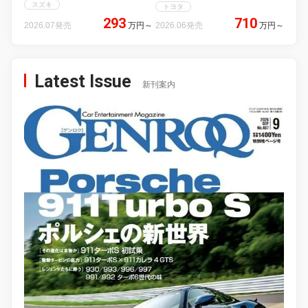
スズキ
トヨタ
293
710
2026.07発売
万円
～
2026.06発売
万円
～
Latest Issue
新刊案内