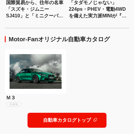
国際貿易から、往年の名車
「タダモノじゃない」
「スズキ・ジムニー
224ps・PHEV・電動4WD
SJ410」と「ミニクーパー
を備えた実力派MINIが『ト
S」の1/43モデルカーが発
ミカ』に! 隠れた名車が再
売
評価だ!【トミカ × リアルカ
ー オールカタログ】
Motor-Fanオリジナル自動車カタログ
Ｍ３
ＢＭＷ
自動車カタログトップ