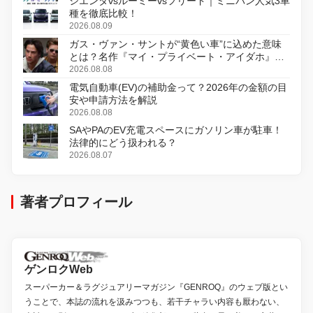
シエンタvsルーミーvsフリード｜ミニバン人気3車
種を徹底比較！
2026.08.09
ガス・ヴァン・サントが“黄色い車”に込めた意味
とは？名作『マイ・プライベート・アイダホ』が
初のデジタルリマスター版で復活
2026.08.08
電気自動車(EV)の補助金って？2026年の金額の目
安や申請方法を解説
2026.08.08
SAやPAのEV充電スペースにガソリン車が駐車！
法律的にどう扱われる？
2026.08.07
著者プロフィール
ゲンロクWeb
スーパーカー＆ラグジュアリーマガジン『GENROQ』のウェブ版とい
うことで、本誌の流れを汲みつつも、若干チャラい内容も厭わない、