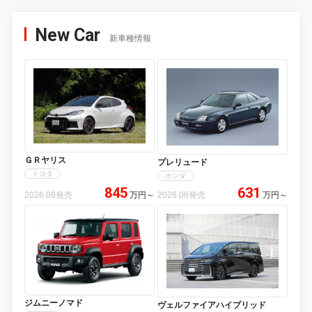
New Car
新車種情報
ＧＲヤリス
プレリュード
トヨタ
ホンダ
845
631
2026.08発売
万円
～
2026.08発売
万円
～
ジムニーノマド
ヴェルファイアハイブリッド