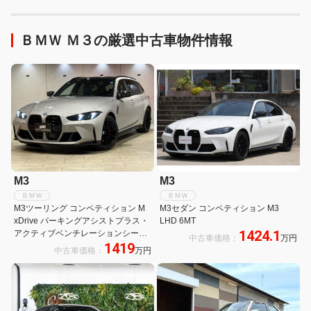
ＢＭＷ Ｍ３の厳選中古車物件情報
M3
M3
ＢＭＷ
ＢＭＷ
M3ツーリング コンペティション M
M3セダン コンペティション M3
xDrive パーキングアシストプラス・
LHD 6MT
1424.1
アクティブベンチレーションシート
中古車価格：
万円
1419
(フロント)・ステアリングホイール
中古車価格：
万円
ヒーティング・アコースティックガ
ラス・LCIモデル・Individualスペシ
ャルペイント:Chalk