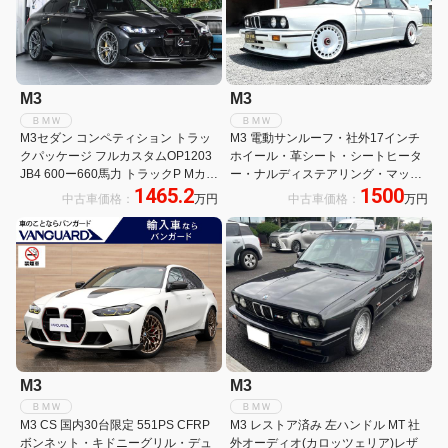
M3
M3
ＢＭＷ
ＢＭＷ
M3セダン コンペティション トラッ
M3 電動サンルーフ・社外17インチ
クパッケージ フルカスタムOP1203
ホイール・革シート・シートヒータ
JB4 600ー660馬力 トラックP Mカー
ー・ナルディステアリング・マッド
1465.2
1500
ボンエクステリアP エクステンドレ
レーン製エアサス・ETC・5MT
中古車価格：
万円
中古車価格：
万円
ザー Mカーボンセラミックブレーキ
Mカーボンバケットシート Mドライ
バーズP MドライブP
M3
M3
ＢＭＷ
ＢＭＷ
M3 CS 国内30台限定 551PS CFRP
M3 レストア済み 左ハンドル MT 社
ボンネット・キドニーグリル・デュ
外オーディオ(カロッツェリア)レザ