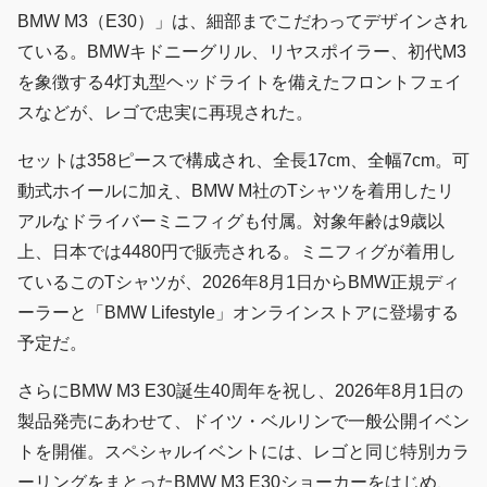
BMW M3（E30）」は、細部までこだわってデザインされ
ている。BMWキドニーグリル、リヤスポイラー、初代M3
を象徴する4灯丸型ヘッドライトを備えたフロントフェイ
スなどが、レゴで忠実に再現された。
セットは358ピースで構成され、全長17cm、全幅7cm。可
動式ホイールに加え、BMW M社のTシャツを着用したリ
アルなドライバーミニフィグも付属。対象年齢は9歳以
上、日本では4480円で販売される。ミニフィグが着用し
ているこのTシャツが、2026年8月1日からBMW正規ディ
ーラーと「BMW Lifestyle」オンラインストアに登場する
予定だ。
さらにBMW M3 E30誕生40周年を祝し、2026年8月1日の
製品発売にあわせて、ドイツ・ベルリンで一般公開イベン
トを開催。スペシャルイベントには、レゴと同じ特別カラ
ーリングをまとったBMW M3 E30ショーカーをはじめ、