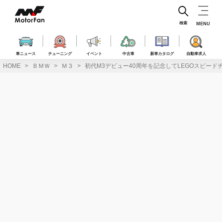
コ
ン
テ
検索
MENU
ン
ツ
へ
車ニュース
チューニング
イベント
中古車
新車カタログ
自動車求人
ス
HOME
ＢＭＷ
Ｍ３
初代M3デビュー40周年を記念してLEGOスピードチ
キ
ッ
プ