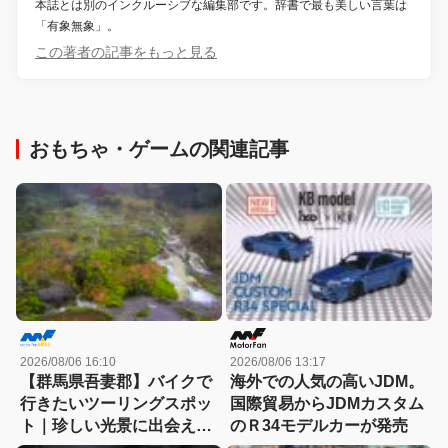
本誌とは別のインクルーシブな編集部です。辞書で最も美しい言葉は
「有象無象」。
この著者の記事をもっと見る
おもちゃ・ゲームの関連記事
2026/08/06 16:10
2026/08/06 13:17
【群馬県吾妻郡】バイクで
海外での人気の高いJDM。
行きたいツーリングスポッ
国際貿易からJDMカスタム
ト｜珍しい光景に出会える
のＲ34モデルカーが発売
「チャツボミゴケ公園」