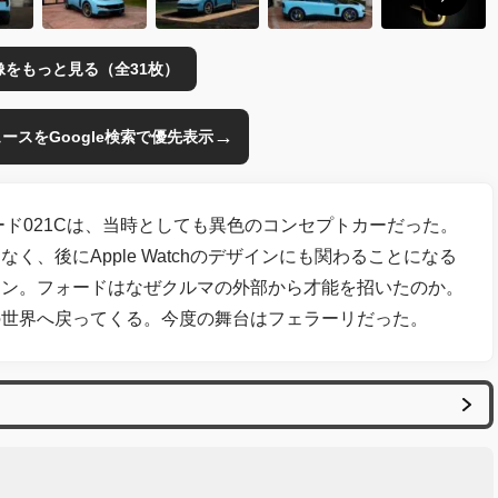
像をもっと見る（全31枚）
→
のニュースをGoogle検索で優先表示
ード021Cは、当時としても異色のコンセプトカーだった。
、後にApple Watchのデザインにも関わることになる
ソン。フォードはなぜクルマの外部から才能を招いたのか。
の世界へ戻ってくる。今度の舞台はフェラーリだった。