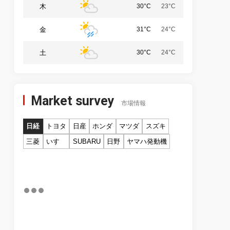
木
30°C
23°C
金
31°C
24°C
土
30°C
24°C
Market survey
市場情報
日経
トヨタ
日産
ホンダ
マツダ
スズキ
三菱
いすゞ
SUBARU
日野
ヤマハ発動機