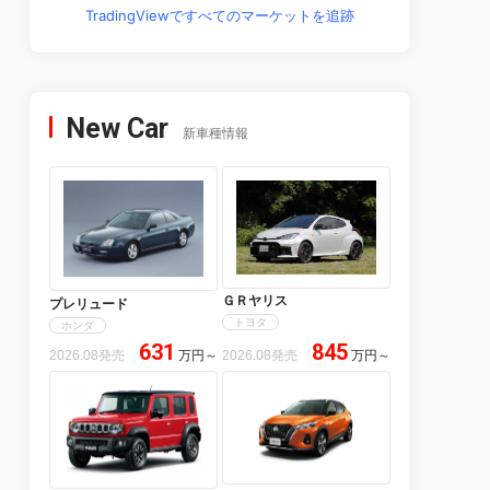
TradingViewですべてのマーケットを追跡
New Car
新車種情報
ＧＲヤリス
プレリュード
トヨタ
ホンダ
631
845
2026.08発売
万円
～
2026.08発売
万円
～