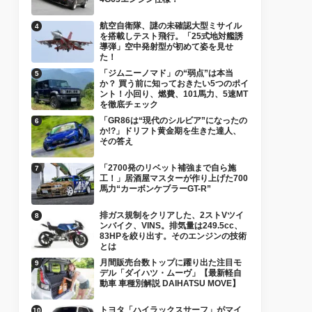
航空自衛隊、謎の未確認大型ミサイル
を搭載しテスト飛行。「25式地対艦誘
導弾」空中発射型が初めて姿を見せ
た！
「ジムニーノマド」の“弱点”は本当
か？ 買う前に知っておきたい5つのポイ
ント！小回り、燃費、101馬力、5速MT
を徹底チェック
「GR86は“現代のシルビア”になったの
か!?」ドリフト黄金期を生きた達人、
その答え
「2700発のリベット補強まで自ら施
工！」居酒屋マスターが作り上げた700
馬力“カーボンケブラーGT-R”
排ガス規制をクリアした、2ストVツイ
ンバイク、VINS。排気量は249.5cc、
83HPを絞り出す。そのエンジンの技術
とは
月間販売台数トップに躍り出た注目モ
デル「ダイハツ・ムーヴ」【最新軽自
動車 車種別解説 DAIHATSU MOVE】
トヨタ「ハイラックスサーフ」がマイ