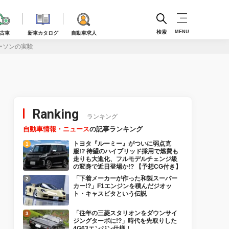
検索
MENU
古車
新車カタログ
自動車求人
ーソンの実験
Ranking
ランキング
自動車情報・ニュース
の記事ランキング
トヨタ『ルーミー』がついに弱点克
服!? 待望のハイブリッド採用で燃費も
走りも大進化、フルモデルチェンジ級
の変身で近日登場か!? 【予想CG付き】
「下着メーカーが作った和製スーパー
カー!?」F1エンジンを積んだジオッ
ト・キャスピタという伝説
「往年の三菱スタリオンをダウンサイ
ジングターボに!?」時代を先取りした
4G63エンジン仕様！