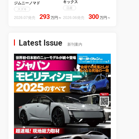
キックス
ジムニーノマド
日産
スズキ
293
300
2026.07発売
万円
～
2026.06発売
万円
～
Latest Issue
新刊案内